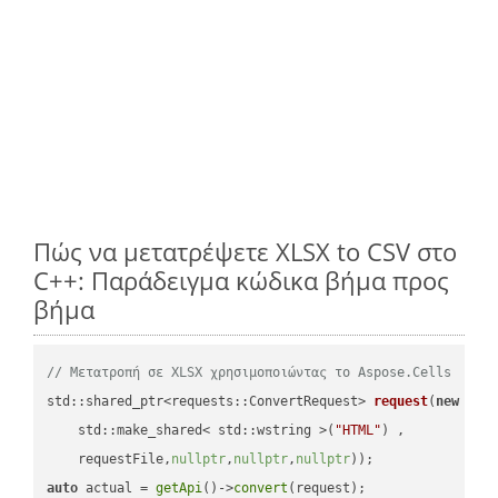
Πώς να μετατρέψετε XLSX to CSV στο
C++: Παράδειγμα κώδικα βήμα προς
βήμα
// Μετατροπή σε XLSX χρησιμοποιώντας το Aspose.Cells
std::shared_ptr<requests::ConvertRequest> 
request
(
new
 requ
    std::make_shared< std::wstring >(
"HTML"
) ,        

    requestFile,
nullptr
,
nullptr
,
nullptr
))
auto
 actual = 
getApi
()->
convert