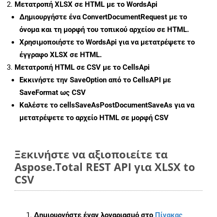
Μετατροπή XLSX σε HTML με το WordsApi
Δημιουργήστε ένα
ConvertDocumentRequest
με το
όνομα και τη μορφή του τοπικού αρχείου σε HTML.
Χρησιμοποιήστε το WordsApi για να μετατρέψετε το
έγγραφο XLSX σε HTML.
Μετατροπή HTML σε CSV με το CellsApi
Εκκινήστε την
SaveOption
από το CellsAPI με
SaveFormat ως CSV
Καλέστε το
cellsSaveAsPostDocumentSaveAs
για να
μετατρέψετε το αρχείο HTML σε μορφή
CSV
Ξεκινήστε να αξιοποιείτε τα
Aspose.Total REST API για XLSX to
CSV
Δημιουργήστε έναν λογαριασμό στο
Πίνακας