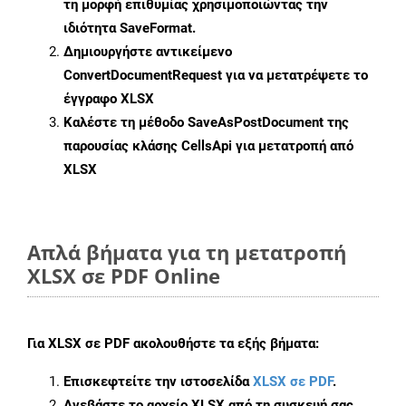
τη μορφή επιθυμίας χρησιμοποιώντας την
ιδιότητα
SaveFormat
.
Δημιουργήστε αντικείμενο
ConvertDocumentRequest
για να μετατρέψετε το
έγγραφο XLSX
Καλέστε τη μέθοδο
SaveAsPostDocument
της
παρουσίας κλάσης CellsApi για μετατροπή από
XLSX
Απλά βήματα για τη μετατροπή
XLSX σε PDF Online
Για
XLSX σε PDF
ακολουθήστε τα εξής βήματα:
Επισκεφτείτε την ιστοσελίδα
XLSX σε PDF
.
Ανεβάστε το αρχείο XLSX από τη συσκευή σας.