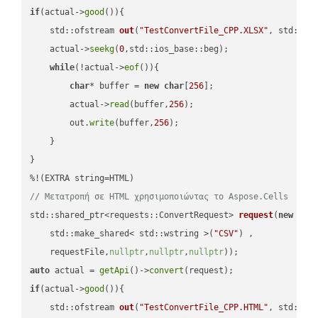
if
(actual->
good
()){

std::ofstream 
out
(
"TestConvertFile_CPP.XLSX"
, std::is
    actual->
seekg
(
0
,std::ios_base::beg);

while
(!actual->
eof
()){

char
* buffer = 
new
char
[
256
];

        actual->
read
(buffer,
256
);

        out.
write
(buffer,
256
);

    }

}

// Μετατροπή σε HTML χρησιμοποιώντας το Aspose.Cells
std::shared_ptr<requests::ConvertRequest> 
request
(
new
 requ
    std::make_shared< std::wstring >(
"CSV"
) ,        

    requestFile,
nullptr
,
nullptr
,
nullptr
))
auto
 actual = 
getApi
()->
convert
if
(actual->
good
()){

std::ofstream 
out
(
"TestConvertFile_CPP.HTML"
, std::is