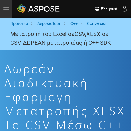
Ελληνικά
Toggle navigation
Προϊόντα
Aspose.Total
C++
Conversion
Μετατροπή του Excel σεCSV,XLSX σε
CSV ΔΩΡΕΑΝ μετατροπέας ή C++ SDK
Δωρεάν
Διαδικτυακή
Εφαρμογή
Μετατροπής XLSX
To CSV Μέσω C++