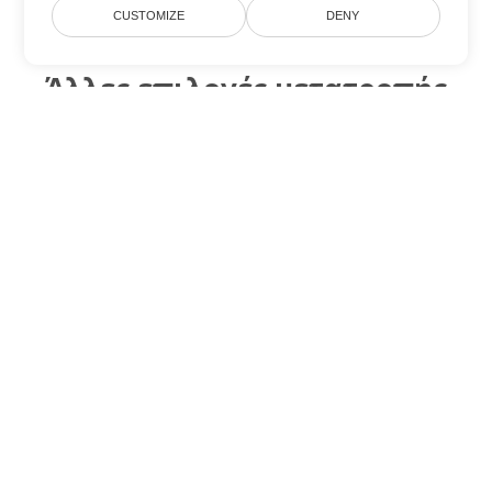
CUSTOMIZE
DENY
Άλλες επιλογές μετατροπής
Excel
Μετατροπή XLSX σε DOC
DOC:
Microsoft Word Binary Format
Μετατροπή XLSX σε DOT
DOT:
Microsoft Word Template Files
Μετατροπή XLSX σε DOCX
DOCX:
Office 2007+ Word Document
Μετατροπή XLSX σε DOCM
DOCM:
Microsoft Word 2007 Marco File