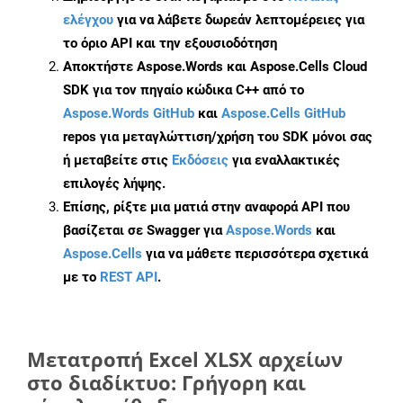
ελέγχου
για να λάβετε δωρεάν λεπτομέρειες για
το όριο API και την εξουσιοδότηση
Αποκτήστε Aspose.Words και Aspose.Cells Cloud
SDK για τον πηγαίο κώδικα C++ από το
Aspose.Words GitHub
και
Aspose.Cells GitHub
repos για μεταγλώττιση/χρήση του SDK μόνοι σας
ή μεταβείτε στις
Εκδόσεις
για εναλλακτικές
επιλογές λήψης.
Επίσης, ρίξτε μια ματιά στην αναφορά API που
βασίζεται σε Swagger για
Aspose.Words
και
Aspose.Cells
για να μάθετε περισσότερα σχετικά
με το
REST API
.
Μετατροπή Excel XLSX αρχείων
στο διαδίκτυο: Γρήγορη και