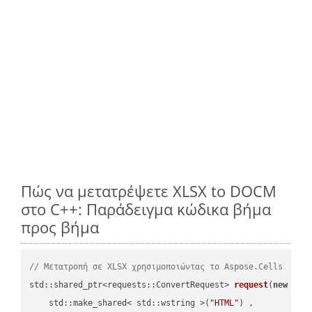
Πώς να μετατρέψετε XLSX to DOCM
στο C++: Παράδειγμα κώδικα βήμα
προς βήμα
// Μετατροπή σε XLSX χρησιμοποιώντας το Aspose.Cells
std::shared_ptr<requests::ConvertRequest> 
request
(
new
 requ
    std::make_shared< std::wstring >(
"HTML"
) ,        
