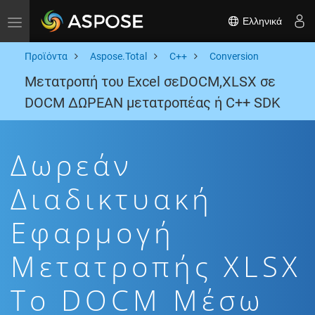
Ελληνικά
Toggle navigation
Προϊόντα
Aspose.Total
C++
Conversion
Μετατροπή του Excel σεDOCM,XLSX σε
DOCM ΔΩΡΕΑΝ μετατροπέας ή C++ SDK
Δωρεάν
Διαδικτυακή
Εφαρμογή
Μετατροπής XLSX
To DOCM Μέσω