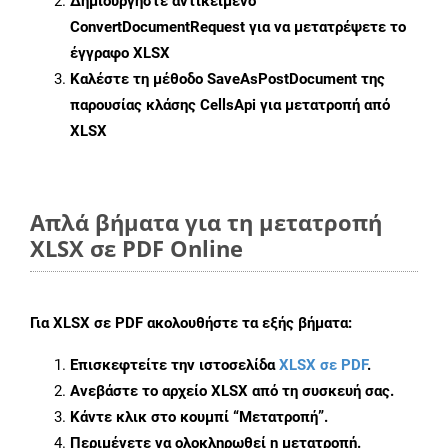
Δημιουργήστε αντικείμενο
ConvertDocumentRequest
για να μετατρέψετε το
έγγραφο XLSX
Καλέστε τη μέθοδο
SaveAsPostDocument
της
παρουσίας κλάσης CellsApi για μετατροπή από
XLSX
Απλά βήματα για τη μετατροπή
XLSX σε PDF Online
Για
XLSX σε PDF
ακολουθήστε τα εξής βήματα:
Επισκεφτείτε την ιστοσελίδα
XLSX σε PDF
.
Ανεβάστε το αρχείο XLSX από τη συσκευή σας.
Κάντε κλικ στο κουμπί
“Μετατροπή”
.
Περιμένετε να ολοκληρωθεί η μετατροπή.