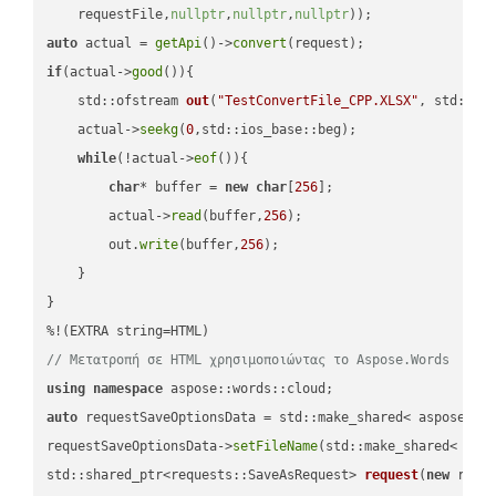
    requestFile,
nullptr
,
nullptr
,
nullptr
))
auto
 actual = 
getApi
()->
convert
if
(actual->
good
()){

std::ofstream 
out
(
"TestConvertFile_CPP.XLSX"
, std::is
    actual->
seekg
(
0
,std::ios_base::beg);

while
(!actual->
eof
()){

char
* buffer = 
new
char
[
256
];

        actual->
read
(buffer,
256
);

        out.
write
(buffer,
256
);

    }

}

// Μετατροπή σε HTML χρησιμοποιώντας το Aspose.Words
using
namespace
auto
 requestSaveOptionsData = std::make_shared< aspose::wo
requestSaveOptionsData->
setFileName
(std::make_shared< std
std::shared_ptr<requests::SaveAsRequest> 
request
(
new
 reque