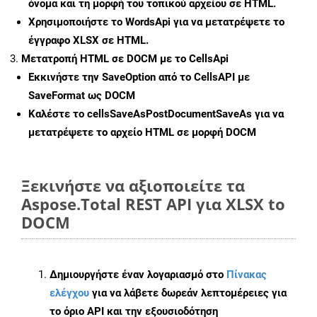
όνομα και τη μορφή του τοπικού αρχείου σε HTML.
Χρησιμοποιήστε το WordsApi για να μετατρέψετε το
έγγραφο XLSX σε HTML.
Μετατροπή HTML σε DOCM με το CellsApi
Εκκινήστε την
SaveOption
από το CellsAPI με
SaveFormat ως DOCM
Καλέστε το
cellsSaveAsPostDocumentSaveAs
για να
μετατρέψετε το αρχείο HTML σε μορφή
DOCM
Ξεκινήστε να αξιοποιείτε τα
Aspose.Total REST API για XLSX to
DOCM
Δημιουργήστε έναν λογαριασμό στο
Πίνακας
ελέγχου
για να λάβετε δωρεάν λεπτομέρειες για
το όριο API και την εξουσιοδότηση