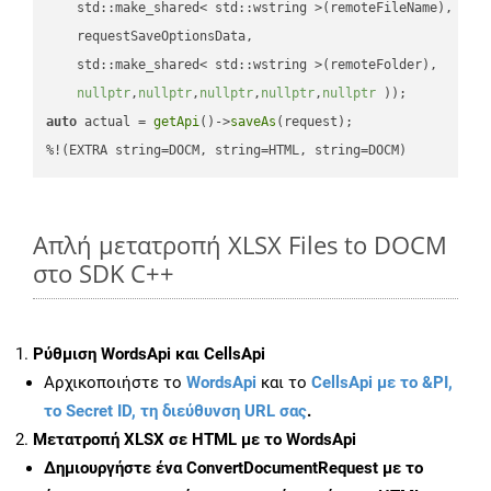
    std::make_shared< std::wstring >(remoteFileName),

    requestSaveOptionsData,

    std::make_shared< std::wstring >(remoteFolder),

nullptr
,
nullptr
,
nullptr
,
nullptr
,
nullptr
 ))
auto
 actual = 
getApi
()->
saveAs
(request);

%!(EXTRA string=DOCM, string=HTML, string=DOCM)
Απλή μετατροπή XLSX Files to DOCM
στο SDK C++
Ρύθμιση WordsApi και CellsApi
Αρχικοποιήστε το
WordsApi
και το
CellsApi με το &PI,
το Secret ID, τη διεύθυνση URL σας
.
Μετατροπή XLSX σε HTML με το WordsApi
Δημιουργήστε ένα
ConvertDocumentRequest
με το