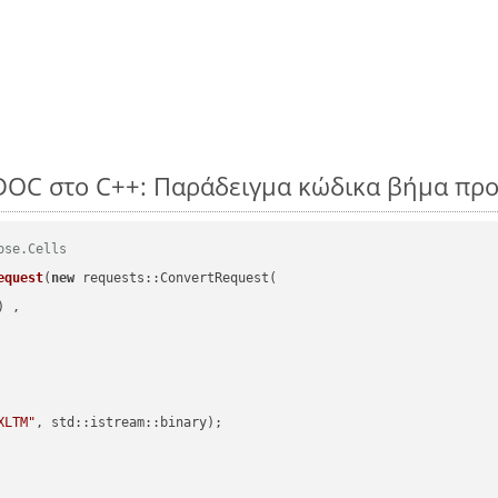
DOC στο C++: Παράδειγμα κώδικα βήμα πρ
ose.Cells
equest
(
new
 requests::ConvertRequest(

) ,        

XLTM"
, std::istream::binary)
;
