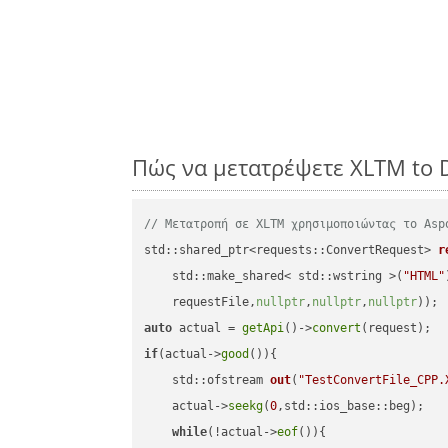
Πώς να μετατρέψετε XLTM to 
// Μετατροπή σε XLTM χρησιμοποιώντας το Asp
std::shared_ptr<requests::ConvertRequest> 
r
    std::make_shared< std::wstring >(
"HTML"
    requestFile,
nullptr
,
nullptr
,
nullptr
))
auto
 actual = 
getApi
()->
convert
if
(actual->
good
()){

std::ofstream 
out
(
"TestConvertFile_CPP.
    actual->
seekg
(
0
,std::ios_base::beg);

while
(!actual->
eof
()){
