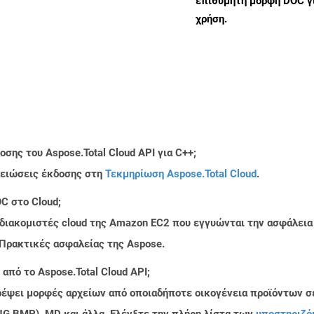
επιθυμητή μορφή DOC γ
χρήση.
σης του Aspose.Total Cloud API για C++;
μειώσεις έκδοσης στη
Τεκμηρίωση Aspose.Total Cloud
.
C στο Cloud;
 διακομιστές cloud της Amazon EC2 που εγγυώνται την ασφάλεια
 Πρακτικές ασφαλείας της Aspose.
από το Aspose.Total Cloud API;
τρέψει μορφές αρχείων από οποιαδήποτε οικογένεια προϊόντων σ
PNG BMP), MD και άλλα. Ελέγξτε την πλήρη λίστα των
υποστηριζό