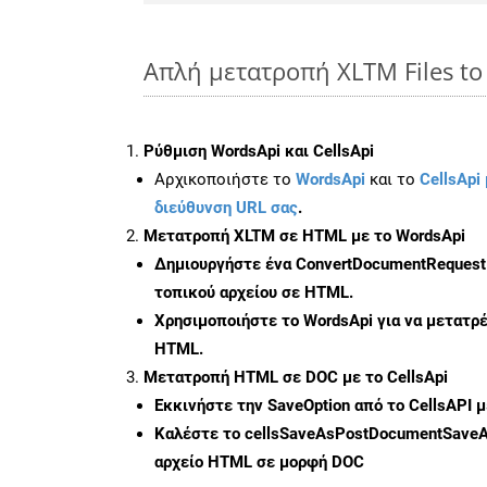
Απλή μετατροπή XLTM Files t
Ρύθμιση WordsApi και CellsApi
Αρχικοποιήστε το
WordsApi
και το
CellsApi 
διεύθυνση URL σας
.
Μετατροπή XLTM σε HTML με το WordsApi
Δημιουργήστε ένα
ConvertDocumentRequest
τοπικού αρχείου σε HTML.
Χρησιμοποιήστε το WordsApi για να μετατρ
HTML.
Μετατροπή HTML σε DOC με το CellsApi
Εκκινήστε την
SaveOption
από το CellsAPI 
Καλέστε το
cellsSaveAsPostDocumentSave
αρχείο HTML σε μορφή
DOC