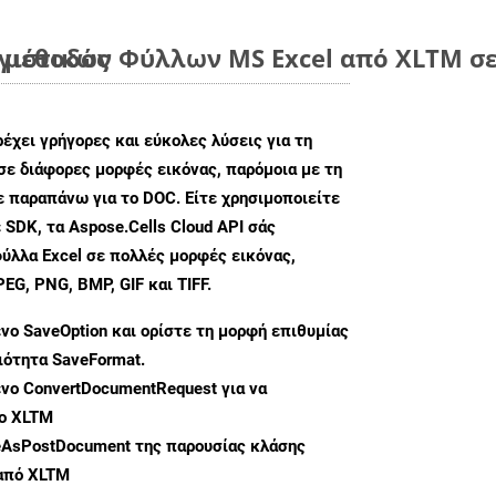
 μέθοδος
ιστικών Φύλλων MS Excel από XLTM σε
ρέχει γρήγορες και εύκολες λύσεις για τη
σε διάφορες μορφές εικόνας, παρόμοια με τη
ε παραπάνω για το DOC. Είτε χρησιμοποιείτε
 SDK, τα Aspose.Cells Cloud API σάς
ύλλα Excel σε πολλές μορφές εικόνας,
G, PNG, BMP, GIF και TIFF.
ενο
SaveOption
και ορίστε τη μορφή επιθυμίας
διότητα
SaveFormat
.
ενο
ConvertDocumentRequest
για να
ο XLTM
eAsPostDocument
της παρουσίας κλάσης
 από XLTM