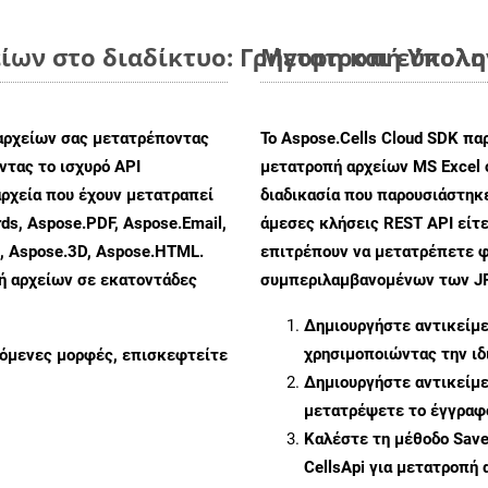
ίων στο διαδίκτυο: Γρήγορη και εύκολη
Μετατροπή Υπολογ
αρχείων σας μετατρέποντας
Το Aspose.Cells Cloud SDK πα
τας το ισχυρό API
μετατροπή αρχείων MS Excel 
ρχεία που έχουν μετατραπεί
διαδικασία που παρουσιάστηκ
ds, Aspose.PDF, Aspose.Email,
άμεσες κλήσεις REST API είτε
s, Aspose.3D, Aspose.HTML.
επιτρέπουν να μετατρέπετε φ
πή αρχείων σε εκατοντάδες
συμπεριλαμβανομένων των JPE
Δημιουργήστε αντικείμ
χρησιμοποιώντας την ι
ζόμενες μορφές, επισκεφτείτε
Δημιουργήστε αντικείμ
μετατρέψετε το έγγραφ
Καλέστε τη μέθοδο
Sav
CellsApi για μετατροπή