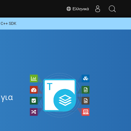
Ελληνικά
 C++ SDK
για