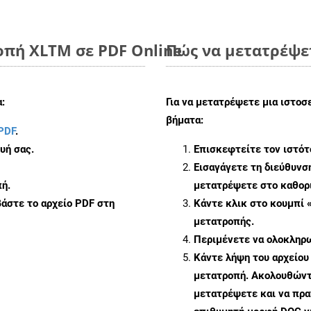
οπή XLTM σε PDF Online
Πώς να μετατρέψε
:
Για να μετατρέψετε μια ιστοσ
βήματα:
PDF
.
υή σας.
Επισκεφτείτε τον ιστό
Εισαγάγετε τη διεύθυνσ
ή.
μετατρέψετε στο καθορι
άστε το αρχείο PDF στη
Κάντε κλικ στο κουμπί 
μετατροπής.
Περιμένετε να ολοκληρω
Κάντε λήψη του αρχείου
μετατροπή. Ακολουθώντα
μετατρέψετε και να πρ