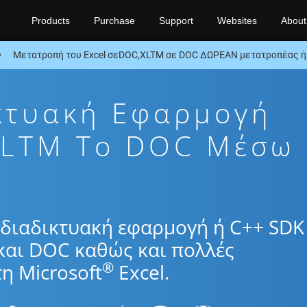
Products
Purchase
Support
Websites
About
Μετατροπή του Excel σεDOC,XLTM σε DOC ΔΩΡΕΑΝ μετατροπέας ή
κτυακή Εφαρμογή
XLTM To DOC Μέσω
διαδικτυακή εφαρμογή ή C++ SDK 
και DOC καθώς και πολλές
®
η Microsoft
Excel.