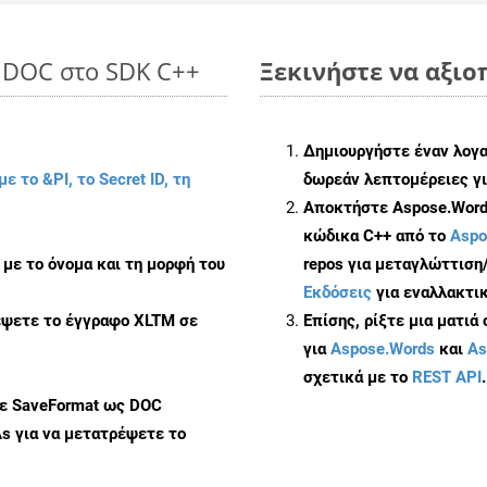
o DOC στο SDK C++
Ξεκινήστε να αξιο
Δημιουργήστε έναν λογ
με το &PI, το Secret ID, τη
δωρεάν λεπτομέρειες γι
Αποκτήστε Aspose.Words
κώδικα C++ από το
Aspo
με το όνομα και τη μορφή του
repos για μεταγλώττιση
Εκδόσεις
για εναλλακτικ
έψετε το έγγραφο XLTM σε
Επίσης, ρίξτε μια ματιά
για
Aspose.Words
και
As
σχετικά με το
REST API
.
με SaveFormat ως DOC
As
για να μετατρέψετε το