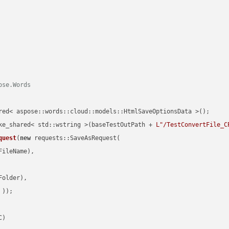
ose.Words
red< aspose::words::cloud::models::HtmlSaveOptionsData >();

ke_shared< std::wstring >(baseTestOutPath + 
L"/TestConvertFile_C
quest
(
new
 requests::SaveAsRequest(

ileName),

older),

 ))
C)