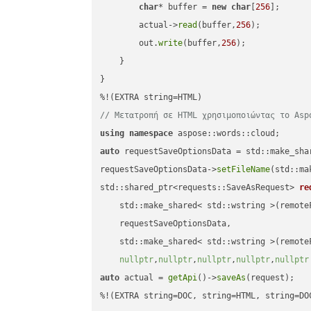
char
* buffer = 
new
char
[
256
];

        actual->
read
(buffer,
256
);

        out.
write
(buffer,
256
);

    }

}

// Μετατροπή σε HTML χρησιμοποιώντας το Asp
using
namespace
auto
 requestSaveOptionsData = std::make_sha
requestSaveOptionsData->
setFileName
(std::ma
std::shared_ptr<requests::SaveAsRequest> 
re
    std::make_shared< std::wstring >(remoteF
    requestSaveOptionsData,

    std::make_shared< std::wstring >(remoteF
nullptr
,
nullptr
,
nullptr
,
nullptr
,
nullptr
auto
 actual = 
getApi
()->
saveAs
(request);

%!(EXTRA string=DOC, string=HTML, string=DO