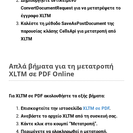
Δημιουργήστε αντικείμενο
ConvertDocumentRequest
για να μετατρέψετε το
έγγραφο XLTM
Καλέστε τη μέθοδο
SaveAsPostDocument
της
παρουσίας κλάσης CellsApi για μετατροπή από
XLTM
Απλά βήματα για τη μετατροπή
XLTM σε PDF Online
Για
XLTM σε PDF
ακολουθήστε τα εξής βήματα:
Επισκεφτείτε την ιστοσελίδα
XLTM σε PDF
.
Ανεβάστε το αρχείο XLTM από τη συσκευή σας.
Κάντε κλικ στο κουμπί
“Μετατροπή”
.
Περιμένετε να ολοκληρωθεί η μετατροπή.