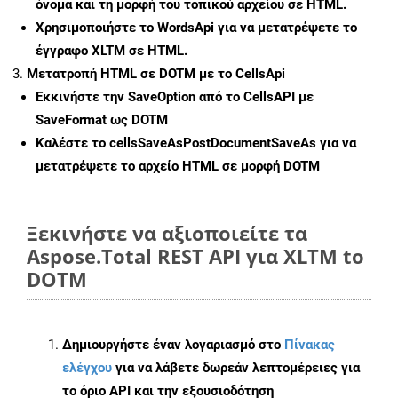
όνομα και τη μορφή του τοπικού αρχείου σε HTML.
Χρησιμοποιήστε το WordsApi για να μετατρέψετε το
έγγραφο XLTM σε HTML.
Μετατροπή HTML σε DOTM με το CellsApi
Εκκινήστε την
SaveOption
από το CellsAPI με
SaveFormat ως DOTM
Καλέστε το
cellsSaveAsPostDocumentSaveAs
για να
μετατρέψετε το αρχείο HTML σε μορφή
DOTM
Ξεκινήστε να αξιοποιείτε τα
Aspose.Total REST API για XLTM to
DOTM
Δημιουργήστε έναν λογαριασμό στο
Πίνακας
ελέγχου
για να λάβετε δωρεάν λεπτομέρειες για
το όριο API και την εξουσιοδότηση