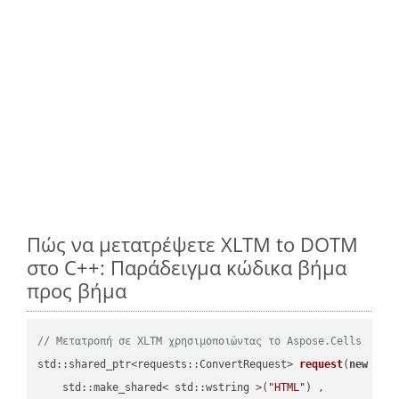
Πώς να μετατρέψετε XLTM to DOTM
στο C++: Παράδειγμα κώδικα βήμα
προς βήμα
// Μετατροπή σε XLTM χρησιμοποιώντας το Aspose.Cells
std::shared_ptr<requests::ConvertRequest> 
request
(
new
 requ
    std::make_shared< std::wstring >(
"HTML"
) ,        
