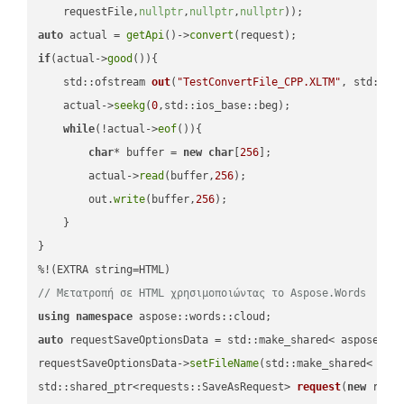
    requestFile,
nullptr
,
nullptr
,
nullptr
))
auto
 actual = 
getApi
()->
convert
if
(actual->
good
()){

std::ofstream 
out
(
"TestConvertFile_CPP.XLTM"
, std::is
    actual->
seekg
(
0
,std::ios_base::beg);

while
(!actual->
eof
()){

char
* buffer = 
new
char
[
256
];

        actual->
read
(buffer,
256
);

        out.
write
(buffer,
256
);

    }

}

// Μετατροπή σε HTML χρησιμοποιώντας το Aspose.Words
using
namespace
auto
 requestSaveOptionsData = std::make_shared< aspose::wo
requestSaveOptionsData->
setFileName
(std::make_shared< std
std::shared_ptr<requests::SaveAsRequest> 
request
(
new
 reque