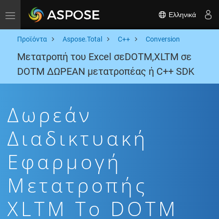
Ελληνικά
Toggle navigation
Προϊόντα
Aspose.Total
C++
Conversion
Μετατροπή του Excel σεDOTM,XLTM σε
DOTM ΔΩΡΕΑΝ μετατροπέας ή C++ SDK
Δωρεάν
Διαδικτυακή
Εφαρμογή
Μετατροπής
XLTM To DOTM