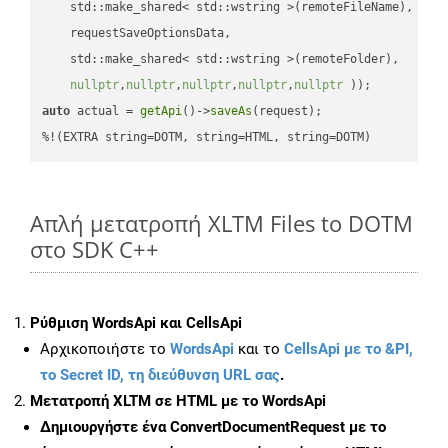
    std::make_shared< std::wstring >(remoteFileName),

    requestSaveOptionsData,

    std::make_shared< std::wstring >(remoteFolder),

nullptr
,
nullptr
,
nullptr
,
nullptr
,
nullptr
 ))
auto
 actual = 
getApi
()->
saveAs
(request);

%!(EXTRA string=DOTM, string=HTML, string=DOTM)
Απλή μετατροπή XLTM Files to DOTM
στο SDK C++
Ρύθμιση WordsApi και CellsApi
Αρχικοποιήστε το
WordsApi
και το
CellsApi με το &PI,
το Secret ID, τη διεύθυνση URL σας
.
Μετατροπή XLTM σε HTML με το WordsApi
Δημιουργήστε ένα
ConvertDocumentRequest
με το