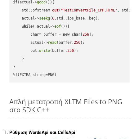
if
(actual->
good
()){

std::ofstream 
out
(
"TestConvertFile_CPP.HTML"
, std::is
    actual->
seekg
(
0
,std::ios_base::beg);

while
(!actual->
eof
()){

char
* buffer = 
new
char
[
256
];

        actual->
read
(buffer,
256
);

        out.
write
(buffer,
256
);

    }

}

%!(EXTRA string=PNG)
Απλή μετατροπή XLTM Files to PNG
στο SDK C++
Ρύθμιση WordsApi και CellsApi