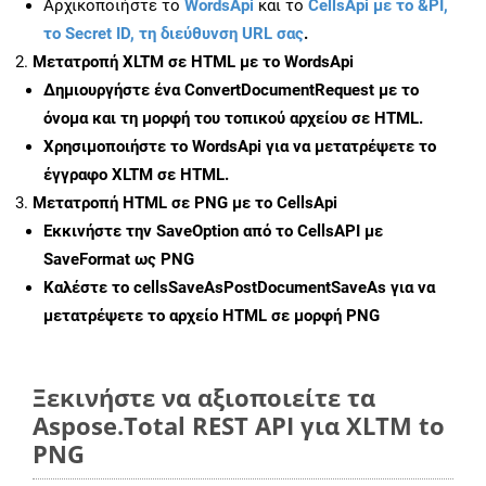
Αρχικοποιήστε το
WordsApi
και το
CellsApi με το &PI,
το Secret ID, τη διεύθυνση URL σας
.
Μετατροπή XLTM σε HTML με το WordsApi
Δημιουργήστε ένα
ConvertDocumentRequest
με το
όνομα και τη μορφή του τοπικού αρχείου σε HTML.
Χρησιμοποιήστε το WordsApi για να μετατρέψετε το
έγγραφο XLTM σε HTML.
Μετατροπή HTML σε PNG με το CellsApi
Εκκινήστε την
SaveOption
από το CellsAPI με
SaveFormat ως PNG
Καλέστε το
cellsSaveAsPostDocumentSaveAs
για να
μετατρέψετε το αρχείο HTML σε μορφή
PNG
Ξεκινήστε να αξιοποιείτε τα
Aspose.Total REST API για XLTM to
PNG