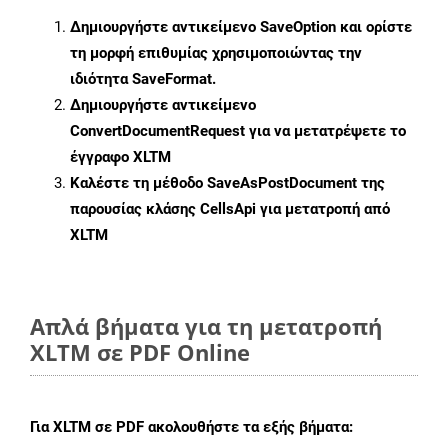
Δημιουργήστε αντικείμενο
SaveOption
και ορίστε
τη μορφή επιθυμίας χρησιμοποιώντας την
ιδιότητα
SaveFormat
.
Δημιουργήστε αντικείμενο
ConvertDocumentRequest
για να μετατρέψετε το
έγγραφο XLTM
Καλέστε τη μέθοδο
SaveAsPostDocument
της
παρουσίας κλάσης CellsApi για μετατροπή από
XLTM
Απλά βήματα για τη μετατροπή
XLTM σε PDF Online
Για
XLTM σε PDF
ακολουθήστε τα εξής βήματα: