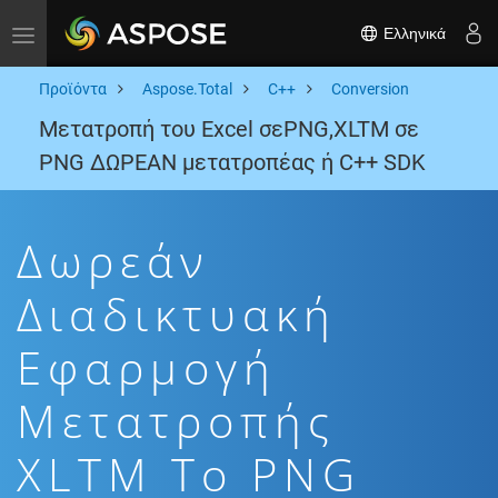
Ελληνικά
Toggle navigation
Προϊόντα
Aspose.Total
C++
Conversion
Μετατροπή του Excel σεPNG,XLTM σε
PNG ΔΩΡΕΑΝ μετατροπέας ή C++ SDK
Δωρεάν
Διαδικτυακή
Εφαρμογή
Μετατροπής
XLTM To PNG