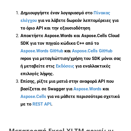
Δημιουργήστε έναν λογαριασμό στο
Πίνακας
ελέγχου
για να λάβετε δωρεάν λεπτομέρειες για
το όριο API και την εξουσιοδότηση
Αποκτήστε Aspose.Words και Aspose.Cells Cloud
SDK για τον πηγαίο κώδικα C++ από το
Aspose.Words GitHub
και
Aspose.Cells GitHub
repos για μεταγλώττιση/χρήση του SDK μόνοι σας
ή μεταβείτε στις
Εκδόσεις
για εναλλακτικές
επιλογές λήψης.
Επίσης, ρίξτε μια ματιά στην αναφορά API που
βασίζεται σε Swagger για
Aspose.Words
και
Aspose.Cells
για να μάθετε περισσότερα σχετικά
με το
REST API
.
Μετατροπή Excel XLTM αρχείων