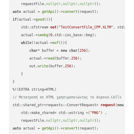
    requestFile,
nullptr
,
nullptr
,
nullptr
))
auto
 actual = 
getApi
()->
convert
if
(actual->
good
()){

std::ofstream 
out
(
"TestConvertFile_CPP.XLTM"
, std::is
    actual->
seekg
(
0
,std::ios_base::beg);

while
(!actual->
eof
()){

char
* buffer = 
new
char
[
256
];

        actual->
read
(buffer,
256
);

        out.
write
(buffer,
256
);

    }

}

// Μετατροπή σε HTML χρησιμοποιώντας το Aspose.Cells
std::shared_ptr<requests::ConvertRequest> 
request
(
new
 requ
    std::make_shared< std::wstring >(
"PNG"
) ,        

    requestFile,
nullptr
,
nullptr
,
nullptr
))
auto
 actual = 
getApi
()->
convert