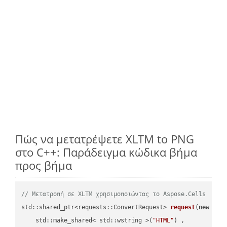
Πώς να μετατρέψετε XLTM to PNG
στο C++: Παράδειγμα κώδικα βήμα
προς βήμα
// Μετατροπή σε XLTM χρησιμοποιώντας το Aspose.Cells
std::shared_ptr<requests::ConvertRequest> 
request
(
new
 requ
    std::make_shared< std::wstring >(
"HTML"
) ,        
