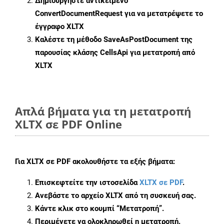
Δημιουργήστε αντικείμενο
ConvertDocumentRequest
για να μετατρέψετε το
έγγραφο XLTX
Καλέστε τη μέθοδο
SaveAsPostDocument
της
παρουσίας κλάσης CellsApi για μετατροπή από
XLTX
Απλά βήματα για τη μετατροπή
XLTX σε PDF Online
Για
XLTX σε PDF
ακολουθήστε τα εξής βήματα:
Επισκεφτείτε την ιστοσελίδα
XLTX σε PDF
.
Ανεβάστε το αρχείο XLTX από τη συσκευή σας.
Κάντε κλικ στο κουμπί
“Μετατροπή”
.
Περιμένετε να ολοκληρωθεί η μετατροπή.