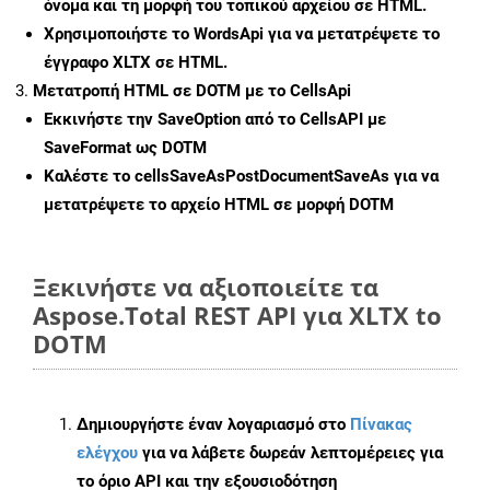
όνομα και τη μορφή του τοπικού αρχείου σε HTML.
Χρησιμοποιήστε το WordsApi για να μετατρέψετε το
έγγραφο XLTX σε HTML.
Μετατροπή HTML σε DOTM με το CellsApi
Εκκινήστε την
SaveOption
από το CellsAPI με
SaveFormat ως DOTM
Καλέστε το
cellsSaveAsPostDocumentSaveAs
για να
μετατρέψετε το αρχείο HTML σε μορφή
DOTM
Ξεκινήστε να αξιοποιείτε τα
Aspose.Total REST API για XLTX to
DOTM
Δημιουργήστε έναν λογαριασμό στο
Πίνακας
ελέγχου
για να λάβετε δωρεάν λεπτομέρειες για
το όριο API και την εξουσιοδότηση