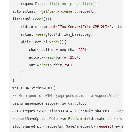
    requestFile,
nullptr
,
nullptr
,
nullptr
))
auto
 actual = 
getApi
()->
convert
if
(actual->
good
()){

std::ofstream 
out
(
"TestConvertFile_CPP.XLTX"
, std::is
    actual->
seekg
(
0
,std::ios_base::beg);

while
(!actual->
eof
()){

char
* buffer = 
new
char
[
256
];

        actual->
read
(buffer,
256
);

        out.
write
(buffer,
256
);

    }

}

// Μετατροπή σε HTML χρησιμοποιώντας το Aspose.Words
using
namespace
auto
 requestSaveOptionsData = std::make_shared< aspose::wo
requestSaveOptionsData->
setFileName
(std::make_shared< std
std::shared_ptr<requests::SaveAsRequest> 
request
(
new
 reque