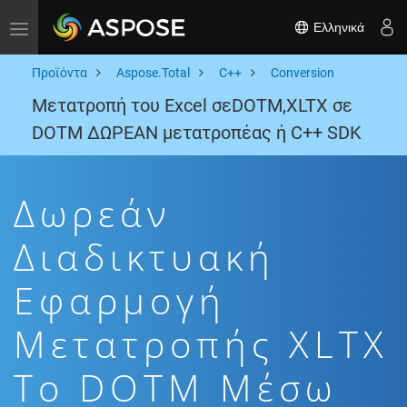
Ελληνικά
Toggle navigation
Προϊόντα
Aspose.Total
C++
Conversion
Μετατροπή του Excel σεDOTM,XLTX σε
DOTM ΔΩΡΕΑΝ μετατροπέας ή C++ SDK
Δωρεάν
Διαδικτυακή
Εφαρμογή
Μετατροπής XLTX
To DOTM Μέσω