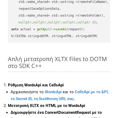
    std::make_shared< std::wstring >(remoteFileName),

    requestSaveOptionsData,

    std::make_shared< std::wstring >(remoteFolder),

nullptr
,
nullptr
,
nullptr
,
nullptr
,
nullptr
 ))
auto
 actual = 
getApi
()->
saveAs
(request);

%!(EXTRA string=DOTM, string=HTML, string=DOTM)
Απλή μετατροπή XLTX Files to DOTM
στο SDK C++
Ρύθμιση WordsApi και CellsApi
Αρχικοποιήστε το
WordsApi
και το
CellsApi με το &PI,
το Secret ID, τη διεύθυνση URL σας
.
Μετατροπή XLTX σε HTML με το WordsApi
Δημιουργήστε ένα
ConvertDocumentRequest
με το