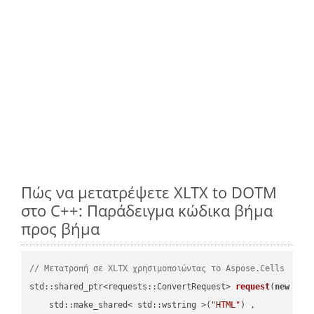
Πώς να μετατρέψετε XLTX to DOTM
στο C++: Παράδειγμα κώδικα βήμα
προς βήμα
// Μετατροπή σε XLTX χρησιμοποιώντας το Aspose.Cells
std::shared_ptr<requests::ConvertRequest> 
request
(
new
 requ
    std::make_shared< std::wstring >(
"HTML"
) ,        
