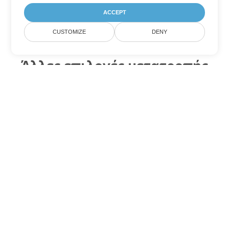
ACCEPT
CUSTOMIZE
DENY
Άλλες επιλογές μετατροπής
Excel
Μετατροπή XML σε DOC
DOC:
Microsoft Word Binary Format
Μετατροπή XML σε DOT
DOT:
Microsoft Word Template Files
Μετατροπή XML σε DOCX
DOCX:
Office 2007+ Word Document
Μετατροπή XML σε DOCM