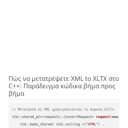
Πώς να μετατρέψετε XML to XLTX στο
C++: Παράδειγμα κώδικα βήμα προς
βήμα
// Μετατροπή σε XML χρησιμοποιώντας το Aspose.Cells
std::shared_ptr<requests::ConvertRequest> 
request
(
new
 requ
    std::make_shared< std::wstring >(
"HTML"
) ,        
