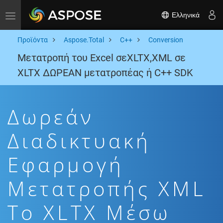
Ελληνικά
Toggle navigation
Προϊόντα
Aspose.Total
C++
Conversion
Μετατροπή του Excel σεXLTX,XML σε
XLTX ΔΩΡΕΑΝ μετατροπέας ή C++ SDK
Δωρεάν
Διαδικτυακή
Εφαρμογή
Μετατροπής XML
To XLTX Μέσω