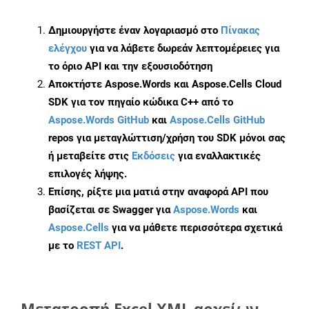
Δημιουργήστε έναν λογαριασμό στο
Πίνακας
ελέγχου
για να λάβετε δωρεάν λεπτομέρειες για
το όριο API και την εξουσιοδότηση
Αποκτήστε Aspose.Words και Aspose.Cells Cloud
SDK για τον πηγαίο κώδικα C++ από το
Aspose.Words GitHub
και
Aspose.Cells GitHub
repos για μεταγλώττιση/χρήση του SDK μόνοι σας
ή μεταβείτε στις
Εκδόσεις
για εναλλακτικές
επιλογές λήψης.
Επίσης, ρίξτε μια ματιά στην αναφορά API που
βασίζεται σε Swagger για
Aspose.Words
και
Aspose.Cells
για να μάθετε περισσότερα σχετικά
με το
REST API
.
Μετατροπή Excel XML αρχείων