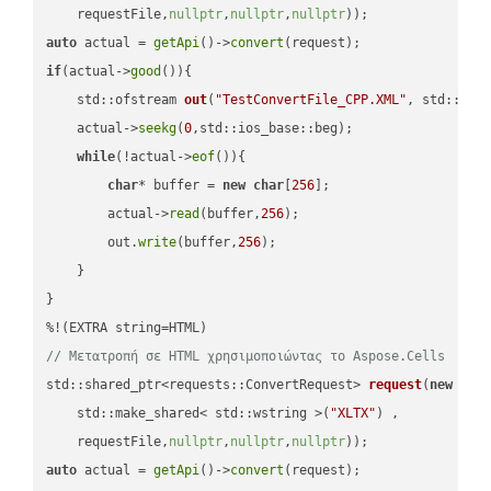
    requestFile,
nullptr
,
nullptr
,
nullptr
))
auto
 actual = 
getApi
()->
convert
if
(actual->
good
()){

std::ofstream 
out
(
"TestConvertFile_CPP.XML"
, std::ist
    actual->
seekg
(
0
,std::ios_base::beg);

while
(!actual->
eof
()){

char
* buffer = 
new
char
[
256
];

        actual->
read
(buffer,
256
);

        out.
write
(buffer,
256
);

    }

}

// Μετατροπή σε HTML χρησιμοποιώντας το Aspose.Cells
std::shared_ptr<requests::ConvertRequest> 
request
(
new
 requ
    std::make_shared< std::wstring >(
"XLTX"
) ,        

    requestFile,
nullptr
,
nullptr
,
nullptr
))
auto
 actual = 
getApi
()->
convert