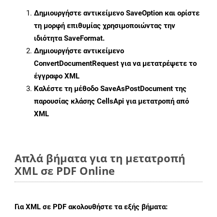
Δημιουργήστε αντικείμενο
SaveOption
και ορίστε
τη μορφή επιθυμίας χρησιμοποιώντας την
ιδιότητα
SaveFormat
.
Δημιουργήστε αντικείμενο
ConvertDocumentRequest
για να μετατρέψετε το
έγγραφο XML
Καλέστε τη μέθοδο
SaveAsPostDocument
της
παρουσίας κλάσης CellsApi για μετατροπή από
XML
Απλά βήματα για τη μετατροπή
XML σε PDF Online
Για
XML σε PDF
ακολουθήστε τα εξής βήματα: