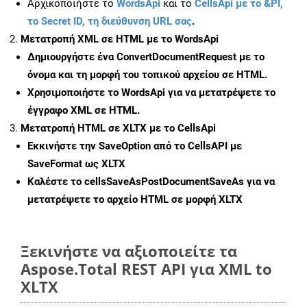
Αρχικοποιήστε το
WordsApi
και το
CellsApi με το &PI,
το Secret ID, τη διεύθυνση URL σας
.
Μετατροπή XML σε HTML με το WordsApi
Δημιουργήστε ένα
ConvertDocumentRequest
με το
όνομα και τη μορφή του τοπικού αρχείου σε HTML.
Χρησιμοποιήστε το WordsApi για να μετατρέψετε το
έγγραφο XML σε HTML.
Μετατροπή HTML σε XLTX με το CellsApi
Εκκινήστε την
SaveOption
από το CellsAPI με
SaveFormat ως XLTX
Καλέστε το
cellsSaveAsPostDocumentSaveAs
για να
μετατρέψετε το αρχείο HTML σε μορφή
XLTX
Ξεκινήστε να αξιοποιείτε τα
Aspose.Total REST API για XML to
XLTX