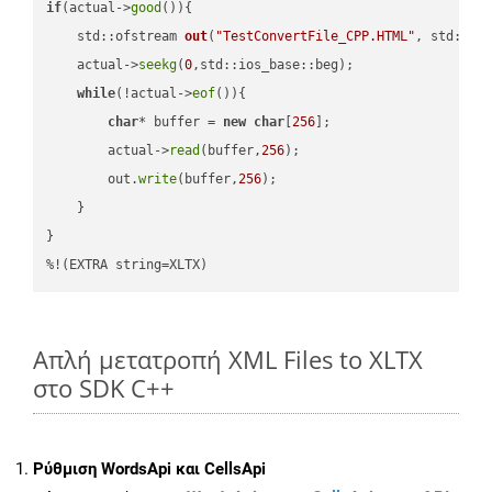
if
(actual->
good
()){

std::ofstream 
out
(
"TestConvertFile_CPP.HTML"
, std::is
    actual->
seekg
(
0
,std::ios_base::beg);

while
(!actual->
eof
()){

char
* buffer = 
new
char
[
256
];

        actual->
read
(buffer,
256
);

        out.
write
(buffer,
256
);

    }

}

%!(EXTRA string=XLTX)
Απλή μετατροπή XML Files to XLTX
στο SDK C++
Ρύθμιση WordsApi και CellsApi