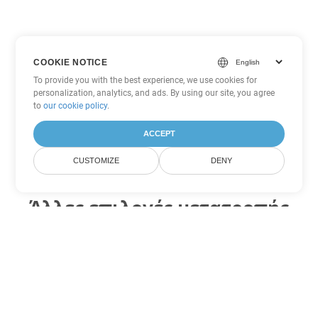
COOKIE NOTICE
To provide you with the best experience, we use cookies for
personalization, analytics, and ads. By using our site, you agree
to
our cookie policy
.
ACCEPT
CUSTOMIZE
DENY
Άλλες επιλογές μετατροπής
Word
Μετατροπή DOT σε DOC
DOC:
Microsoft Word Binary Format