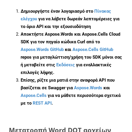
Δημιουργήστε έναν λογαριασμό στο
Πίνακας
ελέγχου
για να λάβετε δωρεάν λεπτομέρειες για
το όριο API και την εξουσιοδότηση
Αποκτήστε Aspose.Words και Aspose.Cells Cloud
SDK για τον πηγαίο κώδικα Curl από το
Aspose.Words GitHub
και
Aspose.Cells GitHub
repos για μεταγλώττιση/χρήση του SDK μόνοι σας
ή μεταβείτε στις
Εκδόσεις
για εναλλακτικές
επιλογές λήψης.
Επίσης, ρίξτε μια ματιά στην αναφορά API που
βασίζεται σε Swagger για
Aspose.Words
και
Aspose.Cells
για να μάθετε περισσότερα σχετικά
με το
REST API
.
Μετατροπή Word DOT αρχείων