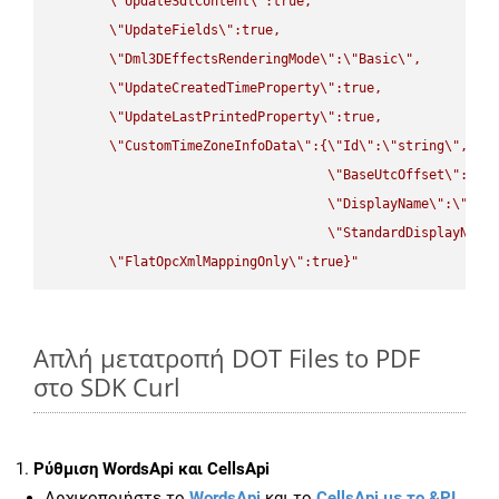
\"
UpdateSdtContent
\"
:true,

\"
UpdateFields
\"
:true,

\"
Dml3DEffectsRenderingMode
\"
:
\"
Basic
\"
,

\"
UpdateCreatedTimeProperty
\"
:true,

\"
UpdateLastPrintedProperty
\"
:true,

\"
CustomTimeZoneInfoData
\"
:{
\"
Id
\"
:
\"
string
\"
,

\"
BaseUtcOffset
\"
:
\"
s
\"
DisplayName
\"
:
\"
str
\"
StandardDisplayName
\"
FlatOpcXmlMappingOnly
\"
:true}"
Απλή μετατροπή DOT Files to PDF
στο SDK Curl
Ρύθμιση WordsApi και CellsApi
Αρχικοποιήστε το
WordsApi
και το
CellsApi με το &PI,