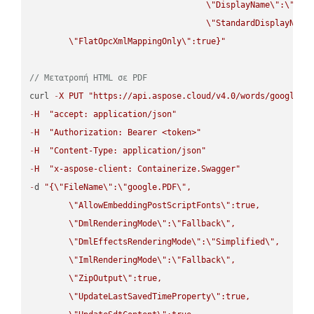
\"
DisplayName
\"
:
\"
str
\"
StandardDisplayName
\"
FlatOpcXmlMappingOnly
\"
:true}"
// Μετατροπή HTML σε PDF
curl 
-
X
PUT
"https://api.aspose.cloud/v4.0/words/google.H
-
H
"accept: application/json"
-
H
"Authorization: Bearer <token>"
-
H
"Content-Type: application/json"
-
H
"x-aspose-client: Containerize.Swagger"
-
d 
"{
\"
FileName
\"
:
\"
google.PDF
\"
,

\"
AllowEmbeddingPostScriptFonts
\"
:true,

\"
DmlRenderingMode
\"
:
\"
Fallback
\"
,

\"
DmlEffectsRenderingMode
\"
:
\"
Simplified
\"
,

\"
ImlRenderingMode
\"
:
\"
Fallback
\"
,

\"
ZipOutput
\"
:true,

\"
UpdateLastSavedTimeProperty
\"
:true,
