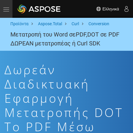
Ελληνικά
Toggle navigation
Προϊόντα
Aspose.Total
Curl
Conversion
Μετατροπή του Word σεPDF,DOT σε PDF
ΔΩΡΕΑΝ μετατροπέας ή Curl SDK
Δωρεάν
Διαδικτυακή
Εφαρμογή
Μετατροπής DOT
To PDF Μέσω