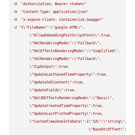
-
H
"Authorization: Bearer <token>"
-
H
"Content-Type: application/json"
-
H
"x-aspose-client: Containerize.Swagger"
-
d 
"{
\"
FileName
\"
:
\"
google.HTML
\"
,

\"
AllowEmbeddingPostScriptFonts
\"
:true,

\"
DmlRenderingMode
\"
:
\"
Fallback
\"
,

\"
DmlEffectsRenderingMode
\"
:
\"
Simplified
\"
,

\"
ImlRenderingMode
\"
:
\"
Fallback
\"
,

\"
ZipOutput
\"
:true,

\"
UpdateLastSavedTimeProperty
\"
:true,

\"
UpdateSdtContent
\"
:true,

\"
UpdateFields
\"
:true,

\"
Dml3DEffectsRenderingMode
\"
:
\"
Basic
\"
,

\"
UpdateCreatedTimeProperty
\"
:true,

\"
UpdateLastPrintedProperty
\"
:true,

\"
CustomTimeZoneInfoData
\"
:{
\"
Id
\"
:
\"
string
\"
,

\"
BaseUtcOffset
\"
:
\"
s