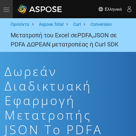
Ελληνικά
Toggle navigation
Προϊόντα
Aspose.Total
Curl
Conversion
Μετατροπή του Excel σεPDFA,JSON σε
PDFA ΔΩΡΕΑΝ μετατροπέας ή Curl SDK
Δωρεάν
Διαδικτυακή
Εφαρμογή
Μετατροπής
JSON To PDFA