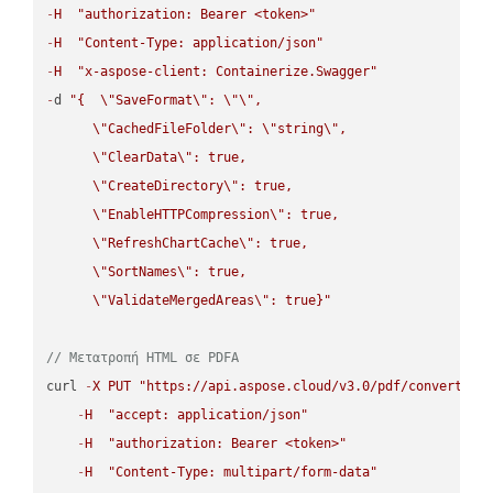
-
H
"authorization: Bearer <token>"
-
H
"Content-Type: application/json"
-
H
"x-aspose-client: Containerize.Swagger"
-
d 
"{  
\"
SaveFormat
\"
: 
\"
\"
,

\"
CachedFileFolder
\"
: 
\"
string
\"
,

\"
ClearData
\"
: true,  

\"
CreateDirectory
\"
: true,  

\"
EnableHTTPCompression
\"
: true,  

\"
RefreshChartCache
\"
: true,  

\"
SortNames
\"
: true,  

\"
ValidateMergedAreas
\"
: true}"
// Μετατροπή HTML σε PDFA
curl 
-
X
PUT
"https://api.aspose.cloud/v3.0/pdf/convert/HT
-
H
"accept: application/json"
-
H
"authorization: Bearer <token>"
-
H
"Content-Type: multipart/form-data"