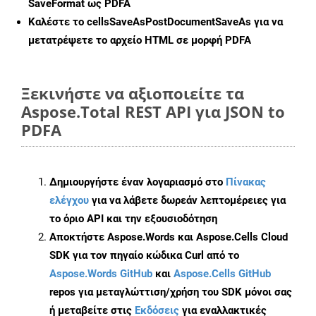
SaveFormat ως PDFA
Καλέστε το
cellsSaveAsPostDocumentSaveAs
για να
μετατρέψετε το αρχείο HTML σε μορφή
PDFA
Ξεκινήστε να αξιοποιείτε τα
Aspose.Total REST API για JSON to
PDFA
Δημιουργήστε έναν λογαριασμό στο
Πίνακας
ελέγχου
για να λάβετε δωρεάν λεπτομέρειες για
το όριο API και την εξουσιοδότηση
Αποκτήστε Aspose.Words και Aspose.Cells Cloud
SDK για τον πηγαίο κώδικα Curl από το
Aspose.Words GitHub
και
Aspose.Cells GitHub
repos για μεταγλώττιση/χρήση του SDK μόνοι σας
ή μεταβείτε στις
Εκδόσεις
για εναλλακτικές