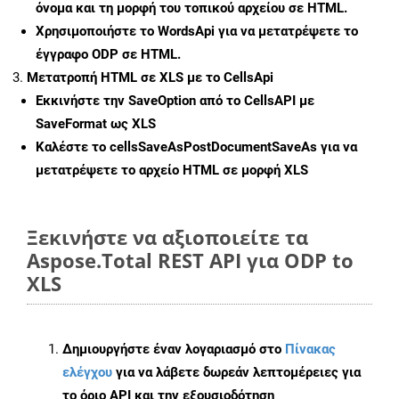
όνομα και τη μορφή του τοπικού αρχείου σε HTML.
Χρησιμοποιήστε το WordsApi για να μετατρέψετε το
έγγραφο ODP σε HTML.
Μετατροπή HTML σε XLS με το CellsApi
Εκκινήστε την
SaveOption
από το CellsAPI με
SaveFormat ως XLS
Καλέστε το
cellsSaveAsPostDocumentSaveAs
για να
μετατρέψετε το αρχείο HTML σε μορφή
XLS
Ξεκινήστε να αξιοποιείτε τα
Aspose.Total REST API για ODP to
XLS
Δημιουργήστε έναν λογαριασμό στο
Πίνακας
ελέγχου
για να λάβετε δωρεάν λεπτομέρειες για
το όριο API και την εξουσιοδότηση