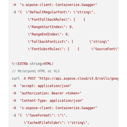
-
H
"x-aspose-client: Containerize.Swagger"
-
d 
"{  
\"
DefaultRegularFont
\"
: 
\"
string
\"
,

\"
FontFallbackRules
\"
: [    {

\"
RangeStartIndex
\"
: 0,

\"
RangeEndIndex
\"
: 0,

\"
FallbackFontList
\"
: [        
\"
string
\"
      ]  
\"
FontSubstRules
\"
: [    {      
\"
SourceFont
\"
: 
\
%!
(
EXTRA
 string
=
HTML
// Μετατροπή HTML σε XLS
curl 
-
X
POST
"https://api.aspose.cloud/v3.0/cells/google.
-
H
"accept: application/json"
-
H
"authorization: Bearer <token>"
-
H
"Content-Type: application/json"
-
H
"x-aspose-client: Containerize.Swagger"
-
d 
"{  
\"
SaveFormat
\"
: 
\"
\"
,

\"
CachedFileFolder
\"
: 
\"
string
\"
,
