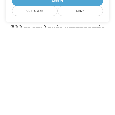
ACCEPT
CUSTOMIZE
DENY
Άλλες επιλογές μετατροπής
PowerPoint
Μετατροπή ODP σε DOC
DOC:
Microsoft Word Binary Format
Μετατροπή ODP σε DOT
DOT:
Microsoft Word Template Files
Μετατροπή ODP σε DOCX
DOCX:
Office 2007+ Word Document
Μετατροπή ODP σε DOCM