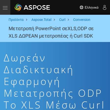
Ελληνικά
Toggle navigation
Προϊόντα
Aspose.Total
Curl
Conversion
Μετατροπή PowerPoint σεXLS,ODP σε
XLS ΔΩΡΕΑΝ μετατροπέας ή Curl SDK
Δωρεάν
Διαδικτυακή
Εφαρμογή
Μετατροπής ODP
To XLS Μέσω Curl