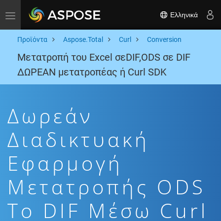
Ελληνικά
Toggle navigation
Προϊόντα
Aspose.Total
Curl
Conversion
Μετατροπή του Excel σεDIF,ODS σε DIF
ΔΩΡΕΑΝ μετατροπέας ή Curl SDK
Δωρεάν
Διαδικτυακή
Εφαρμογή
Μετατροπής ODS
To DIF Μέσω Curl