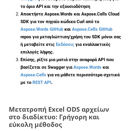
το όριο API και την εξουσιοδότηση
Αποκτήστε Aspose.Words και Aspose.Cells Cloud
SDK για τον πηγαίο κώδικα Curl από το
Aspose.Words GitHub
και
Aspose.Cells GitHub
repos για μεταγλώττιση/χρήση του SDK μόνοι σας
ή μεταβείτε στις
Εκδόσεις
για εναλλακτικές
επιλογές λήψης.
Επίσης, ρίξτε μια ματιά στην αναφορά API που
βασίζεται σε Swagger για
Aspose.Words
και
Aspose.Cells
για να μάθετε περισσότερα σχετικά
με το
REST API
.
Μετατροπή Excel ODS αρχείων
στο διαδίκτυο: Γρήγορη και
εύκολη μέθοδος