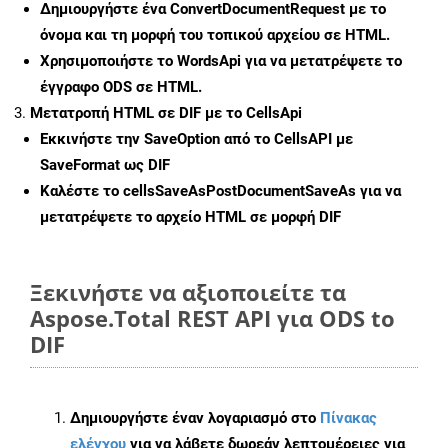
Δημιουργήστε ένα
ConvertDocumentRequest
με το
όνομα και τη μορφή του τοπικού αρχείου σε HTML.
Χρησιμοποιήστε το WordsApi για να μετατρέψετε το
έγγραφο ODS σε HTML.
Μετατροπή HTML σε DIF με το CellsApi
Εκκινήστε την
SaveOption
από το CellsAPI με
SaveFormat ως DIF
Καλέστε το
cellsSaveAsPostDocumentSaveAs
για να
μετατρέψετε το αρχείο HTML σε μορφή
DIF
Ξεκινήστε να αξιοποιείτε τα
Aspose.Total REST API για ODS to
DIF
Δημιουργήστε έναν λογαριασμό στο
Πίνακας
ελέγχου
για να λάβετε δωρεάν λεπτομέρειες για