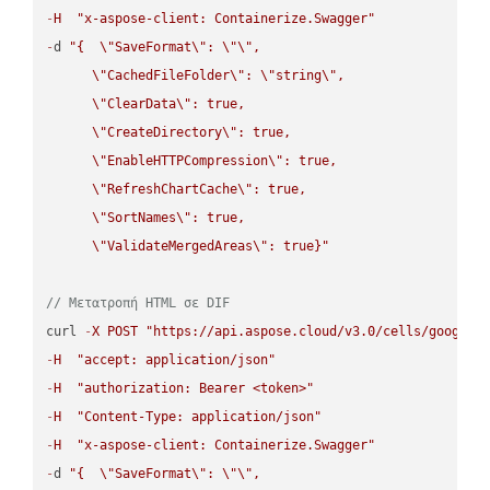
-
H
"x-aspose-client: Containerize.Swagger"
-
d 
"{  
\"
SaveFormat
\"
: 
\"
\"
,

\"
CachedFileFolder
\"
: 
\"
string
\"
,

\"
ClearData
\"
: true,  

\"
CreateDirectory
\"
: true,  

\"
EnableHTTPCompression
\"
: true,  

\"
RefreshChartCache
\"
: true,  

\"
SortNames
\"
: true,  

\"
ValidateMergedAreas
\"
: true}"
// Μετατροπή HTML σε DIF
curl 
-
X
POST
"https://api.aspose.cloud/v3.0/cells/google.
-
H
"accept: application/json"
-
H
"authorization: Bearer <token>"
-
H
"Content-Type: application/json"
-
H
"x-aspose-client: Containerize.Swagger"
-
d 
"{  
\"
SaveFormat
\"
: 
\"
\"
,
