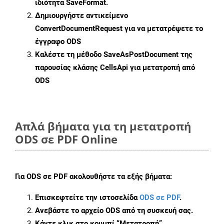
ιδιότητα
SaveFormat
.
Δημιουργήστε αντικείμενο
ConvertDocumentRequest
για να μετατρέψετε το
έγγραφο ODS
Καλέστε τη μέθοδο
SaveAsPostDocument
της
παρουσίας κλάσης CellsApi για μετατροπή από
ODS
Απλά βήματα για τη μετατροπή
ODS σε PDF Online
Για
ODS σε PDF
ακολουθήστε τα εξής βήματα:
Επισκεφτείτε την ιστοσελίδα
ODS σε PDF
.
Ανεβάστε το αρχείο ODS από τη συσκευή σας.
Κάντε κλικ στο κουμπί
“Μετατροπή”
.