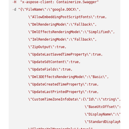
-
H
"x-aspose-client: Containerize.Swagger"
-
d 
"{
\"
FileName
\"
:
\"
google.DOCX
\"
,

\"
AllowEmbeddingPostScriptFonts
\"
:true,

\"
DmlRenderingMode
\"
:
\"
Fallback
\"
,

\"
DmlEffectsRenderingMode
\"
:
\"
Simplified
\"
,

\"
ImlRenderingMode
\"
:
\"
Fallback
\"
,

\"
ZipOutput
\"
:true,

\"
UpdateLastSavedTimeProperty
\"
:true,

\"
UpdateSdtContent
\"
:true,

\"
UpdateFields
\"
:true,

\"
Dml3DEffectsRenderingMode
\"
:
\"
Basic
\"
,

\"
UpdateCreatedTimeProperty
\"
:true,

\"
UpdateLastPrintedProperty
\"
:true,

\"
CustomTimeZoneInfoData
\"
:{
\"
Id
\"
:
\"
string
\"
,

\"
BaseUtcOffset
\"
:
\"
s
\"
DisplayName
\"
:
\"
str
\"
StandardDisplayName