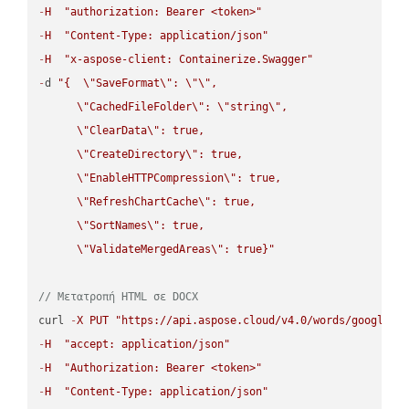
-
H
"authorization: Bearer <token>"
-
H
"Content-Type: application/json"
-
H
"x-aspose-client: Containerize.Swagger"
-
d 
"{  
\"
SaveFormat
\"
: 
\"
\"
,

\"
CachedFileFolder
\"
: 
\"
string
\"
,

\"
ClearData
\"
: true,  

\"
CreateDirectory
\"
: true,  

\"
EnableHTTPCompression
\"
: true,  

\"
RefreshChartCache
\"
: true,  

\"
SortNames
\"
: true,  

\"
ValidateMergedAreas
\"
: true}"
// Μετατροπή HTML σε DOCX
curl 
-
X
PUT
"https://api.aspose.cloud/v4.0/words/google.H
-
H
"accept: application/json"
-
H
"Authorization: Bearer <token>"
-
H
"Content-Type: application/json"