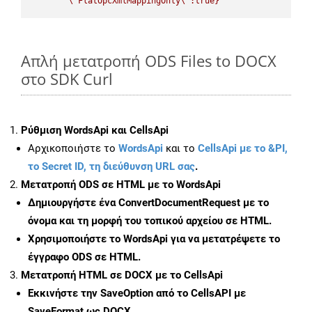
\"
FlatOpcXmlMappingOnly
\"
:true}"
Απλή μετατροπή ODS Files to DOCX
στο SDK Curl
Ρύθμιση WordsApi και CellsApi
Αρχικοποιήστε το
WordsApi
και το
CellsApi με το &PI,
το Secret ID, τη διεύθυνση URL σας
.
Μετατροπή ODS σε HTML με το WordsApi
Δημιουργήστε ένα
ConvertDocumentRequest
με το
όνομα και τη μορφή του τοπικού αρχείου σε HTML.
Χρησιμοποιήστε το WordsApi για να μετατρέψετε το
έγγραφο ODS σε HTML.
Μετατροπή HTML σε DOCX με το CellsApi
Εκκινήστε την
SaveOption
από το CellsAPI με
SaveFormat ως DOCX