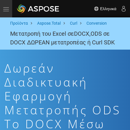
Ελληνικά
Toggle navigation
Προϊόντα
Aspose.Total
Curl
Conversion
Μετατροπή του Excel σεDOCX,ODS σε
DOCX ΔΩΡΕΑΝ μετατροπέας ή Curl SDK
Δωρεάν
Διαδικτυακή
Εφαρμογή
Μετατροπής ODS
To DOCX Μέσω