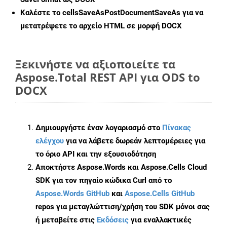
Καλέστε το
cellsSaveAsPostDocumentSaveAs
για να
μετατρέψετε το αρχείο HTML σε μορφή
DOCX
Ξεκινήστε να αξιοποιείτε τα
Aspose.Total REST API για ODS to
DOCX
Δημιουργήστε έναν λογαριασμό στο
Πίνακας
ελέγχου
για να λάβετε δωρεάν λεπτομέρειες για
το όριο API και την εξουσιοδότηση
Αποκτήστε Aspose.Words και Aspose.Cells Cloud
SDK για τον πηγαίο κώδικα Curl από το
Aspose.Words GitHub
και
Aspose.Cells GitHub
repos για μεταγλώττιση/χρήση του SDK μόνοι σας
ή μεταβείτε στις
Εκδόσεις
για εναλλακτικές