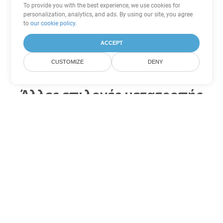
To provide you with the best experience, we use cookies for
personalization, analytics, and ads. By using our site, you agree
to
our cookie policy
.
ACCEPT
CUSTOMIZE
DENY
Άλλες επιλογές μετατροπής
Excel
Μετατροπή ODS σε DOC
DOC:
Microsoft Word Binary Format
Μετατροπή ODS σε DOT
DOT:
Microsoft Word Template Files
Μετατροπή ODS σε DOCX