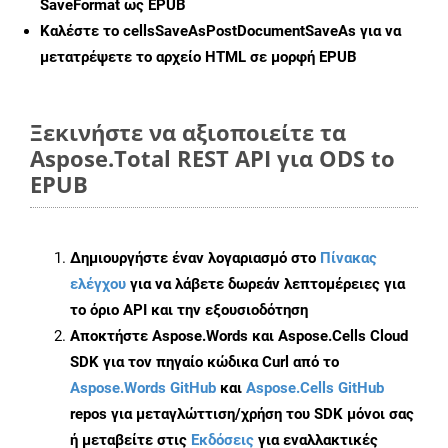
SaveFormat ως EPUB
Καλέστε το
cellsSaveAsPostDocumentSaveAs
για να
μετατρέψετε το αρχείο HTML σε μορφή
EPUB
Ξεκινήστε να αξιοποιείτε τα
Aspose.Total REST API για ODS to
EPUB
Δημιουργήστε έναν λογαριασμό στο
Πίνακας
ελέγχου
για να λάβετε δωρεάν λεπτομέρειες για
το όριο API και την εξουσιοδότηση
Αποκτήστε Aspose.Words και Aspose.Cells Cloud
SDK για τον πηγαίο κώδικα Curl από το
Aspose.Words GitHub
και
Aspose.Cells GitHub
repos για μεταγλώττιση/χρήση του SDK μόνοι σας
ή μεταβείτε στις
Εκδόσεις
για εναλλακτικές