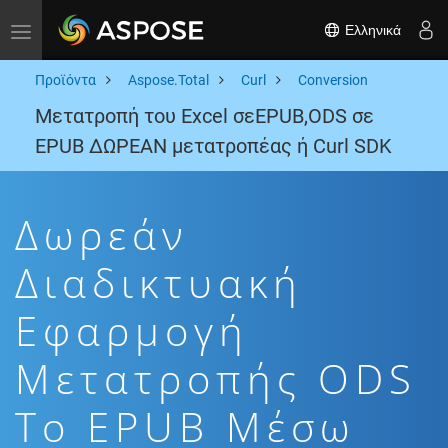
Ελληνικά
Toggle navigation
Προϊόντα
Aspose.Total
Curl
Conversion
Μετατροπή του Excel σεEPUB,ODS σε
EPUB ΔΩΡΕΑΝ μετατροπέας ή Curl SDK
Δωρεάν
Διαδικτυακή
Εφαρμογή
Μετατροπής ODS
To EPUB Μέσω