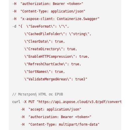
-
H
"authorization: Bearer <token>"
-
H
"Content-Type: application/json"
-
H
"x-aspose-client: Containerize.Swagger"
-
d 
"{  
\"
SaveFormat
\"
: 
\"
\"
,

\"
CachedFileFolder
\"
: 
\"
string
\"
,

\"
ClearData
\"
: true,  

\"
CreateDirectory
\"
: true,  

\"
EnableHTTPCompression
\"
: true,  

\"
RefreshChartCache
\"
: true,  

\"
SortNames
\"
: true,  

\"
ValidateMergedAreas
\"
: true}"
// Μετατροπή HTML σε EPUB
curl 
-
X
PUT
"https://api.aspose.cloud/v3.0/pdf/convert/HT
-
H
"accept: application/json"
-
H
"authorization: Bearer <token>"
-
H
"Content-Type: multipart/form-data"