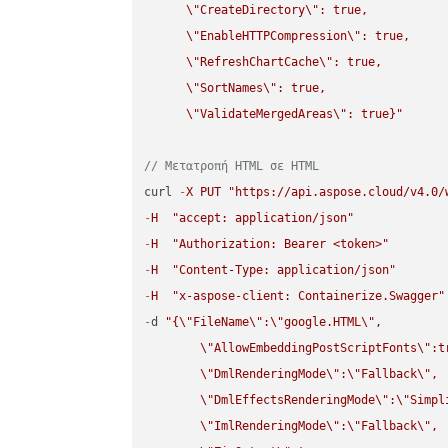
\"
CreateDirectory
\"
: true,  

\"
EnableHTTPCompression
\"
: true,  

\"
RefreshChartCache
\"
: true,  

\"
SortNames
\"
: true,  

\"
ValidateMergedAreas
\"
: true}"
// Μετατροπή HTML σε HTML
curl 
-
X
PUT
"https://api.aspose.cloud/v4.0/
-
H
"accept: application/json"
-
H
"Authorization: Bearer <token>"
-
H
"Content-Type: application/json"
-
H
"x-aspose-client: Containerize.Swagger"
-
d 
"{
\"
FileName
\"
:
\"
google.HTML
\"
,

\"
AllowEmbeddingPostScriptFonts
\"
:t
\"
DmlRenderingMode
\"
:
\"
Fallback
\"
,

\"
DmlEffectsRenderingMode
\"
:
\"
Simpl
\"
ImlRenderingMode
\"
:
\"
Fallback
\"
,
