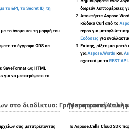
Δημιουργήστε έναν λογ
με το &PI, το Secret ID, τη
δωρεάν λεπτομέρειες γι
Αποκτήστε Aspose.Words
κώδικα Curl από το
Aspo
με το όνομα και τη μορφή του
repos για μεταγλώττιση
Εκδόσεις
για εναλλακτικ
έψετε το έγγραφο ODS σε
Επίσης, ρίξτε μια ματιά
για
Aspose.Words
και
As
σχετικά με το
REST API
.
με SaveFormat ως HTML
As
για να μετατρέψετε το
ων στο διαδίκτυο: Γρήγορη και εύκολη 
Μετατροπή Υπολογ
αρχείων σας μετατρέποντας
Το Aspose.Cells Cloud SDK πα