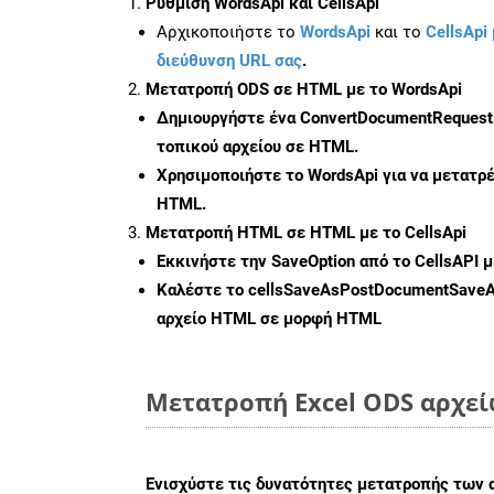
Ρύθμιση WordsApi και CellsApi
Αρχικοποιήστε το
WordsApi
και το
CellsApi 
διεύθυνση URL σας
.
Μετατροπή ODS σε HTML με το WordsApi
Δημιουργήστε ένα
ConvertDocumentRequest
τοπικού αρχείου σε HTML.
Χρησιμοποιήστε το WordsApi για να μετατρ
HTML.
Μετατροπή HTML σε HTML με το CellsApi
Εκκινήστε την
SaveOption
από το CellsAPI 
Καλέστε το
cellsSaveAsPostDocumentSave
αρχείο HTML σε μορφή
HTML
Μετατροπή Excel ODS αρχεί
Ενισχύστε τις δυνατότητες μετατροπής των 