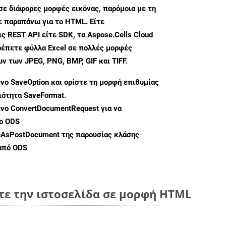
σε διάφορες μορφές εικόνας, παρόμοια με τη
ε παραπάνω για το HTML. Είτε
ς REST API είτε SDK, τα Aspose.Cells Cloud
ρέπετε φύλλα Excel σε πολλές μορφές
 των JPEG, PNG, BMP, GIF και TIFF.
ενο
SaveOption
και ορίστε τη μορφή επιθυμίας
διότητα
SaveFormat
.
ενο
ConvertDocumentRequest
για να
ο ODS
eAsPostDocument
της παρουσίας κλάσης
 από ODS
τε την ιστοσελίδα σε μορφή HTML