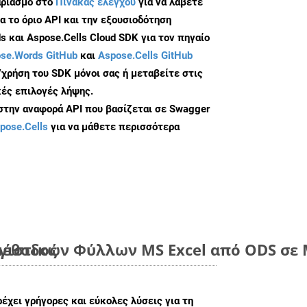
αριασμό στο
Πίνακας ελέγχου
για να λάβετε
α το όριο API και την εξουσιοδότηση
 και Aspose.Cells Cloud SDK για τον πηγαίο
se.Words GitHub
και
Aspose.Cells GitHub
/χρήση του SDK μόνοι σας ή μεταβείτε στις
ές επιλογές λήψης.
 στην αναφορά API που βασίζεται σε Swagger
pose.Cells
για να μάθετε περισσότερα
μέθοδος
ιστικών Φύλλων MS Excel από ODS σε 
ρέχει γρήγορες και εύκολες λύσεις για τη