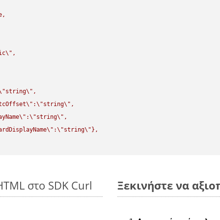
,

ic
\"
,

\"
string
\"
,

tcOffset
\"
:
\"
string
\"
,

ayName
\"
:
\"
string
\"
,

ardDisplayName
\"
:
\"
string
\"
},

HTML στο SDK Curl
Ξεκινήστε να αξιο