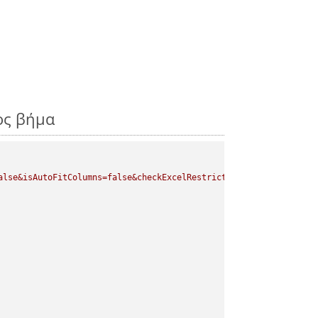
ος βήμα
alse&isAutoFitColumns=false&checkExcelRestriction=true"