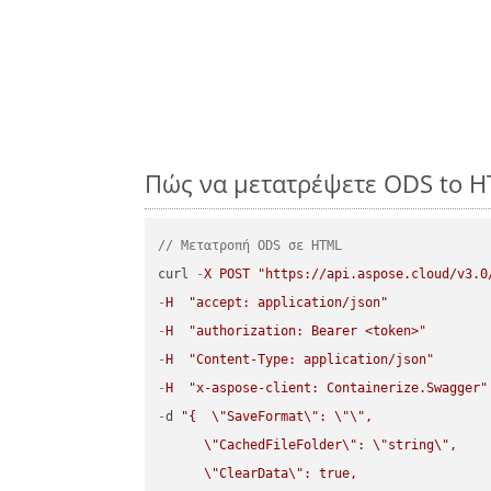
Πώς να μετατρέψετε ODS to H
// Μετατροπή ODS σε HTML
curl 
-
X
POST
"https://api.aspose.cloud/v3.0
-
H
"accept: application/json"
-
H
"authorization: Bearer <token>"
-
H
"Content-Type: application/json"
-
H
"x-aspose-client: Containerize.Swagger"
-
d 
"{  
\"
SaveFormat
\"
: 
\"
\"
,

\"
CachedFileFolder
\"
: 
\"
string
\"
,

\"
ClearData
\"
: true,  
