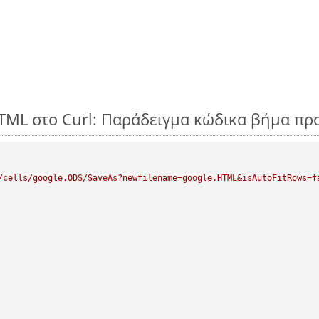
TML στο Curl: Παράδειγμα κώδικα βήμα πρ
/cells/google.ODS/SaveAs?newfilename=google.HTML&isAutoFitRows=f