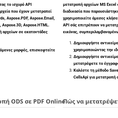
ας το ισχυρό API
μετατροπή αρχείων MS Excel 
ρχεία που έχουν μετατραπεί
διαδικασία που παρουσιάστηκ
ds, Aspose.PDF, Aspose.Email,
χρησιμοποιείτε άμεσες κλήσει
s, Aspose.3D, Aspose.HTML.
API σάς επιτρέπουν να μετατ
πή αρχείων σε εκατοντάδες
εικόνας, συμπεριλαμβανομένων
Δημιουργήστε αντικείμ
χρησιμοποιώντας την ι
ζόμενες μορφές, επισκεφτείτε
Δημιουργήστε αντικείμ
μετατρέψετε το έγγραφ
Καλέστε τη μέθοδο
Sav
CellsApi για μετατροπή
οπή ODS σε PDF Online
Πώς να μετατρέψε