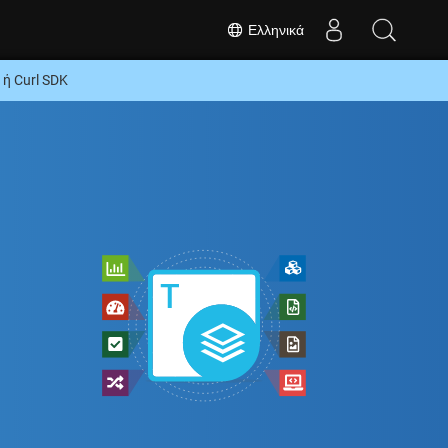
Ελληνικά
ή Curl SDK