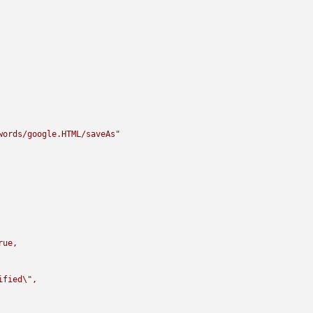
words/google.HTML/saveAs"
rue,

ified
\"
,
