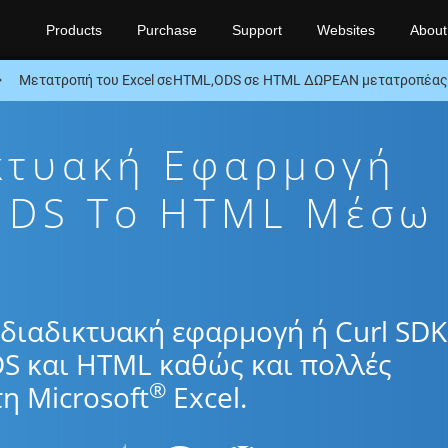
Products
Purchase
Support
Websites
About
Μετατροπή του Excel σεHTML,ODS σε HTML ΔΩΡΕΑΝ μετατροπέας 
κτυακή Εφαρμογή
ODS To HTML Μέσω
διαδικτυακή εφαρμογή ή Curl SDK
DS και HTML καθώς και πολλές
®
η Microsoft
Excel.