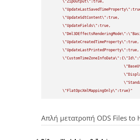
\"
ZipOutput
\"
:true,

\"
UpdateLastSavedTimeProperty
\"
:true
\"
UpdateSdtContent
\"
:true,

\"
UpdateFields
\"
:true,

\"
Dml3DEffectsRenderingMode
\"
:
\"
Bas
\"
UpdateCreatedTimeProperty
\"
:true,

\"
UpdateLastPrintedProperty
\"
:true,

\"
CustomTimeZoneInfoData
\"
:{
\"
Id
\"
:
\"
BaseU
\"
Displ
\"
Stand
\"
FlatOpcXmlMappingOnly
\"
:true}"
Απλή μετατροπή ODS Files to 