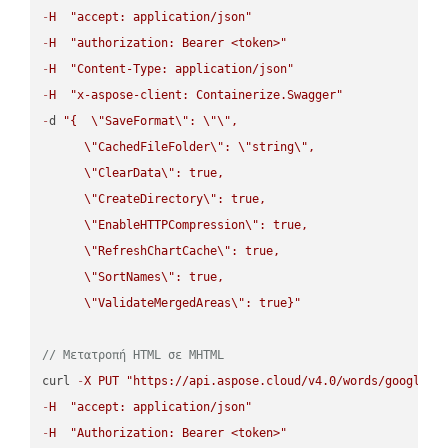
-
H
"accept: application/json"
-
H
"authorization: Bearer <token>"
-
H
"Content-Type: application/json"
-
H
"x-aspose-client: Containerize.Swagger"
-
d 
"{  
\"
SaveFormat
\"
: 
\"
\"
,

\"
CachedFileFolder
\"
: 
\"
string
\"
,

\"
ClearData
\"
: true,  

\"
CreateDirectory
\"
: true,  

\"
EnableHTTPCompression
\"
: true,  

\"
RefreshChartCache
\"
: true,  

\"
SortNames
\"
: true,  

\"
ValidateMergedAreas
\"
: true}"
// Μετατροπή HTML σε MHTML
curl 
-
X
PUT
"https://api.aspose.cloud/v4.0/words/google.H
-
H
"accept: application/json"
-
H
"Authorization: Bearer <token>"