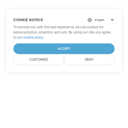
COOKIE NOTICE
To provide you with the best experience, we use cookies for
personalization, analytics, and ads. By using our site, you agree
to
our cookie policy
.
ACCEPT
CUSTOMIZE
DENY
Άλλες επιλογές μετατροπής
Excel
Μετατροπή ODS σε DOC
DOC:
Microsoft Word Binary Format