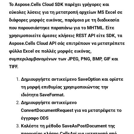
Το Aspose.Cells Cloud SDK παρέχει γρήγορες και
εύκολες λύσεις για τη μετατροπή αρχείων MS Excel σε
διάφορες μορφές εικόνας, παρόμοια με τη διαδικασία
που παρουσιάστηκε παραπάνω για το MHTML. Είτε
χρησιμοποιείτε άμεσες κλήσεις REST API είτε SDK, τα
Aspose.Cells Cloud API σάς επιτρέπουν να μετατρέπετε
φύλλα Excel σε πολλές μορφές εικόνας,
συμπεριλαμβανομένων των JPEG, PNG, BMP, GIF και
TIFF.
Δημιουργήστε αντικείμενο
SaveOption
και ορίστε
τη μορφή επιθυμίας χρησιμοποιώντας την
ιδιότητα
SaveFormat
.
Δημιουργήστε αντικείμενο
ConvertDocumentRequest
για να μετατρέψετε το
έγγραφο ODS
Καλέστε τη μέθοδο
SaveAsPostDocument
της
παρουσίας κλάσης CellsApi για μετατροπή από