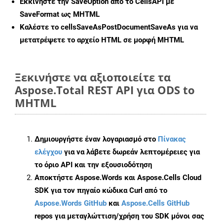
Εκκινήστε την
SaveOption
από το CellsAPI με
SaveFormat ως MHTML
Καλέστε το
cellsSaveAsPostDocumentSaveAs
για να
μετατρέψετε το αρχείο HTML σε μορφή
MHTML
Ξεκινήστε να αξιοποιείτε τα
Aspose.Total REST API για ODS to
MHTML
Δημιουργήστε έναν λογαριασμό στο
Πίνακας
ελέγχου
για να λάβετε δωρεάν λεπτομέρειες για
το όριο API και την εξουσιοδότηση
Αποκτήστε Aspose.Words και Aspose.Cells Cloud
SDK για τον πηγαίο κώδικα Curl από το
Aspose.Words GitHub
και
Aspose.Cells GitHub
repos για μεταγλώττιση/χρήση του SDK μόνοι σας