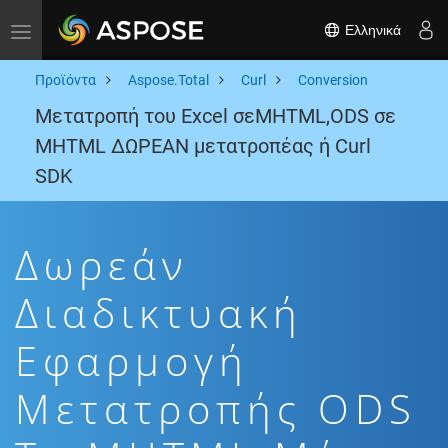
Ελληνικά
Toggle navigation
Προϊόντα
Aspose.Total
Curl
Conversion
Μετατροπή του Excel σεMHTML,ODS σε
MHTML ΔΩΡΕΑΝ μετατροπέας ή Curl
SDK
Δωρεάν
Διαδικτυακή
Εφαρμογή
Μετατροπής ODS