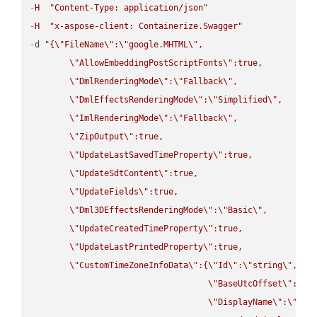
-
H
"Content-Type: application/json"
-
H
"x-aspose-client: Containerize.Swagger"
-
d 
"{
\"
FileName
\"
:
\"
google.MHTML
\"
,

\"
AllowEmbeddingPostScriptFonts
\"
:true,

\"
DmlRenderingMode
\"
:
\"
Fallback
\"
,

\"
DmlEffectsRenderingMode
\"
:
\"
Simplified
\"
,

\"
ImlRenderingMode
\"
:
\"
Fallback
\"
,

\"
ZipOutput
\"
:true,

\"
UpdateLastSavedTimeProperty
\"
:true,

\"
UpdateSdtContent
\"
:true,

\"
UpdateFields
\"
:true,

\"
Dml3DEffectsRenderingMode
\"
:
\"
Basic
\"
,

\"
UpdateCreatedTimeProperty
\"
:true,

\"
UpdateLastPrintedProperty
\"
:true,

\"
CustomTimeZoneInfoData
\"
:{
\"
Id
\"
:
\"
string
\"
,

\"
BaseUtcOffset
\"
:
\"
s
\"
DisplayName
\"
:
\"
str