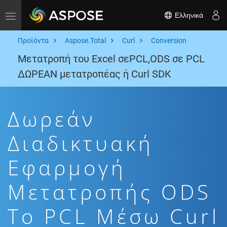
Ελληνικά
Toggle navigation
Προϊόντα
Aspose.Total
Curl
Conversion
Μετατροπή του Excel σεPCL,ODS σε PCL
ΔΩΡΕΑΝ μετατροπέας ή Curl SDK
Δωρεάν
Διαδικτυακή
Εφαρμογή
Μετατροπής ODS
To PCL Μέσω Curl