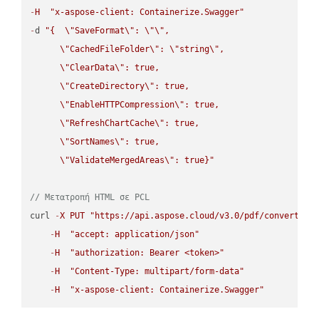
-
H
"x-aspose-client: Containerize.Swagger"
-
d 
"{  
\"
SaveFormat
\"
: 
\"
\"
,

\"
CachedFileFolder
\"
: 
\"
string
\"
,

\"
ClearData
\"
: true,  

\"
CreateDirectory
\"
: true,  

\"
EnableHTTPCompression
\"
: true,  

\"
RefreshChartCache
\"
: true,  

\"
SortNames
\"
: true,  

\"
ValidateMergedAreas
\"
: true}"
// Μετατροπή HTML σε PCL
curl 
-
X
PUT
"https://api.aspose.cloud/v3.0/pdf/convert/HT
-
H
"accept: application/json"
-
H
"authorization: Bearer <token>"
-
H
"Content-Type: multipart/form-data"
-
H
"x-aspose-client: Containerize.Swagger"