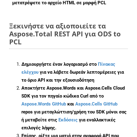
μετατρέψετε το αρχείο HTML σε μορφή
PCL
Ξεκινήστε να αξιοποιείτε τα
Aspose.Total REST API για ODS to
PCL
Δημιουργήστε έναν λογαριασμό στο
Πίνακας
ελέγχου
για να λάβετε δωρεάν λεπτομέρειες για
το όριο API και την εξουσιοδότηση
Αποκτήστε Aspose.Words και Aspose.Cells Cloud
SDK για τον πηγαίο κώδικα Curl από το
Aspose.Words GitHub
και
Aspose.Cells GitHub
repos για μεταγλώττιση/χρήση του SDK μόνοι σας
ή μεταβείτε στις
Εκδόσεις
για εναλλακτικές
επιλογές λήψης.
Επίσης, ρίξτε μια ματιά στην αναφορά API που