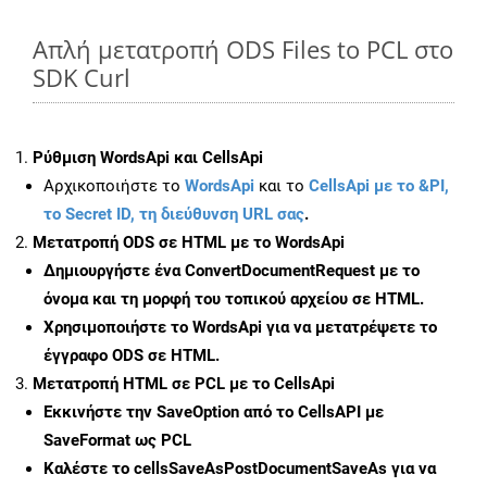
Απλή μετατροπή ODS Files to PCL στο
SDK Curl
Ρύθμιση WordsApi και CellsApi
Αρχικοποιήστε το
WordsApi
και το
CellsApi με το &PI,
το Secret ID, τη διεύθυνση URL σας
.
Μετατροπή ODS σε HTML με το WordsApi
Δημιουργήστε ένα
ConvertDocumentRequest
με το
όνομα και τη μορφή του τοπικού αρχείου σε HTML.
Χρησιμοποιήστε το WordsApi για να μετατρέψετε το
έγγραφο ODS σε HTML.
Μετατροπή HTML σε PCL με το CellsApi
Εκκινήστε την
SaveOption
από το CellsAPI με
SaveFormat ως PCL
Καλέστε το
cellsSaveAsPostDocumentSaveAs
για να