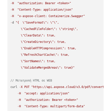
-
H
"authorization: Bearer <token>"
-
H
"Content-Type: application/json"
-
H
"x-aspose-client: Containerize.Swagger"
-
d 
"{  
\"
SaveFormat
\"
: 
\"
\"
,

\"
CachedFileFolder
\"
: 
\"
string
\"
,

\"
ClearData
\"
: true,  

\"
CreateDirectory
\"
: true,  

\"
EnableHTTPCompression
\"
: true,  

\"
RefreshChartCache
\"
: true,  

\"
SortNames
\"
: true,  

\"
ValidateMergedAreas
\"
: true}"
// Μετατροπή HTML σε WEB
curl 
-
X
PUT
"https://api.aspose.cloud/v3.0/pdf/convert/HT
-
H
"accept: application/json"
-
H
"authorization: Bearer <token>"
-
H
"Content-Type: multipart/form-data"