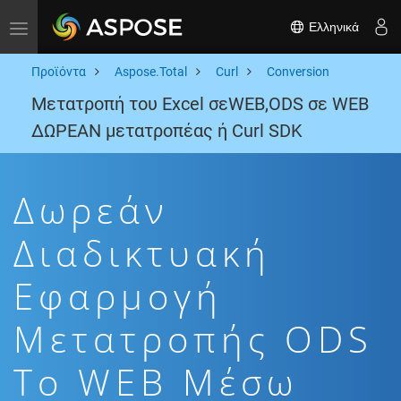
Ελληνικά
Toggle navigation
Προϊόντα
Aspose.Total
Curl
Conversion
Μετατροπή του Excel σεWEB,ODS σε WEB
ΔΩΡΕΑΝ μετατροπέας ή Curl SDK
Δωρεάν
Διαδικτυακή
Εφαρμογή
Μετατροπής ODS
To WEB Μέσω