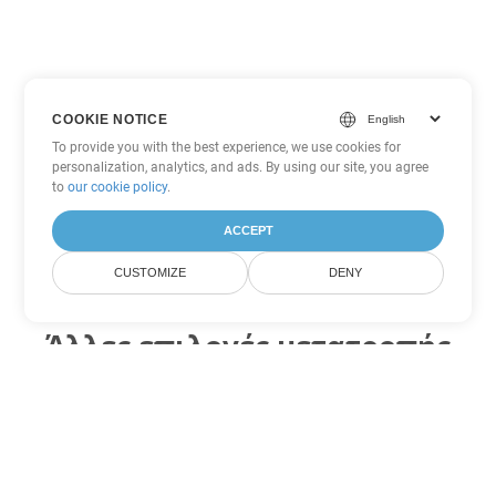
COOKIE NOTICE
To provide you with the best experience, we use cookies for
personalization, analytics, and ads. By using our site, you agree
to
our cookie policy
.
ACCEPT
CUSTOMIZE
DENY
Άλλες επιλογές μετατροπής
Excel
Μετατροπή ODS σε DOC
DOC:
Microsoft Word Binary Format