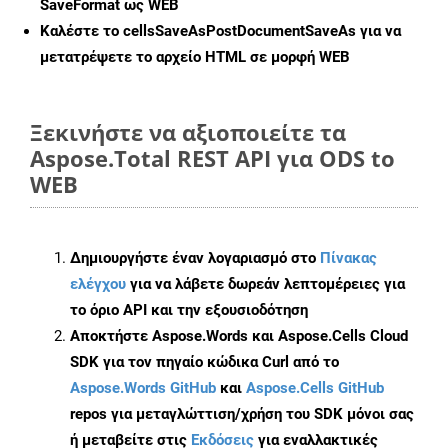
SaveFormat ως WEB
Καλέστε το
cellsSaveAsPostDocumentSaveAs
για να
μετατρέψετε το αρχείο HTML σε μορφή
WEB
Ξεκινήστε να αξιοποιείτε τα
Aspose.Total REST API για ODS to
WEB
Δημιουργήστε έναν λογαριασμό στο
Πίνακας
ελέγχου
για να λάβετε δωρεάν λεπτομέρειες για
το όριο API και την εξουσιοδότηση
Αποκτήστε Aspose.Words και Aspose.Cells Cloud
SDK για τον πηγαίο κώδικα Curl από το
Aspose.Words GitHub
και
Aspose.Cells GitHub
repos για μεταγλώττιση/χρήση του SDK μόνοι σας
ή μεταβείτε στις
Εκδόσεις
για εναλλακτικές