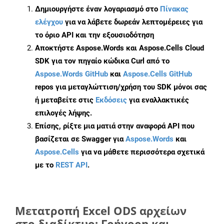
Δημιουργήστε έναν λογαριασμό στο
Πίνακας
ελέγχου
για να λάβετε δωρεάν λεπτομέρειες για
το όριο API και την εξουσιοδότηση
Αποκτήστε Aspose.Words και Aspose.Cells Cloud
SDK για τον πηγαίο κώδικα Curl από το
Aspose.Words GitHub
και
Aspose.Cells GitHub
repos για μεταγλώττιση/χρήση του SDK μόνοι σας
ή μεταβείτε στις
Εκδόσεις
για εναλλακτικές
επιλογές λήψης.
Επίσης, ρίξτε μια ματιά στην αναφορά API που
βασίζεται σε Swagger για
Aspose.Words
και
Aspose.Cells
για να μάθετε περισσότερα σχετικά
με το
REST API
.
Μετατροπή Excel ODS αρχείων
στο διαδίκτυο: Γρήγορη και