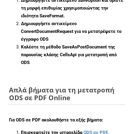
Δημιουργήστε αντικείμενο
SaveOption
και ορίστε
τη μορφή επιθυμίας χρησιμοποιώντας την
ιδιότητα
SaveFormat
.
Δημιουργήστε αντικείμενο
ConvertDocumentRequest
για να μετατρέψετε το
έγγραφο ODS
Καλέστε τη μέθοδο
SaveAsPostDocument
της
παρουσίας κλάσης CellsApi για μετατροπή από
ODS
Απλά βήματα για τη μετατροπή
ODS σε PDF Online
Για
ODS σε PDF
ακολουθήστε τα εξής βήματα:
Επισκεφτείτε την ιστοσελίδα
ODS σε PDF
.