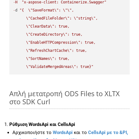
-
H
"x-aspose-client: Containerize.Swagger"
-
d 
"{  
\"
SaveFormat
\"
: 
\"
\"
,

\"
CachedFileFolder
\"
: 
\"
string
\"
,

\"
ClearData
\"
: true,  

\"
CreateDirectory
\"
: true,  

\"
EnableHTTPCompression
\"
: true,  

\"
RefreshChartCache
\"
: true,  

\"
SortNames
\"
: true,  

\"
ValidateMergedAreas
\"
: true}"
Απλή μετατροπή ODS Files to XLTX
στο SDK Curl
Ρύθμιση WordsApi και CellsApi
Αρχικοποιήστε το
WordsApi
και το
CellsApi με το &PI,