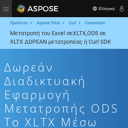
Ελληνικά
Toggle navigation
Προϊόντα
Aspose.Total
Curl
Conversion
Μετατροπή του Excel σεXLTX,ODS σε
XLTX ΔΩΡΕΑΝ μετατροπέας ή Curl SDK
Δωρεάν
Διαδικτυακή
Εφαρμογή
Μετατροπής ODS
To XLTX Μέσω