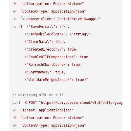
-
H
"authorization: Bearer <token>"
-
H
"Content-Type: application/json"
-
H
"x-aspose-client: Containerize.Swagger"
-
d 
"{  
\"
SaveFormat
\"
: 
\"
\"
,

\"
CachedFileFolder
\"
: 
\"
string
\"
,

\"
ClearData
\"
: true,  

\"
CreateDirectory
\"
: true,  

\"
EnableHTTPCompression
\"
: true,  

\"
RefreshChartCache
\"
: true,  

\"
SortNames
\"
: true,  

\"
ValidateMergedAreas
\"
: true}"
// Μετατροπή HTML σε XLTX
curl 
-
X
POST
"https://api.aspose.cloud/v3.0/cells/google.
-
H
"accept: application/json"
-
H
"authorization: Bearer <token>"
-
H
"Content-Type: application/json"