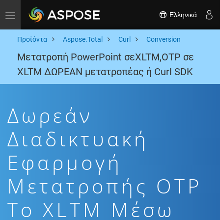
Ελληνικά
Toggle navigation
Προϊόντα
Aspose.Total
Curl
Conversion
Μετατροπή PowerPoint σεXLTM,OTP σε
XLTM ΔΩΡΕΑΝ μετατροπέας ή Curl SDK
Δωρεάν
Διαδικτυακή
Εφαρμογή
Μετατροπής OTP
To XLTM Μέσω