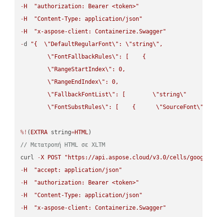
-
H
"authorization: Bearer <token>"
-
H
"Content-Type: application/json"
-
H
"x-aspose-client: Containerize.Swagger"
-
d 
"{  
\"
DefaultRegularFont
\"
: 
\"
string
\"
,

\"
FontFallbackRules
\"
: [    {

\"
RangeStartIndex
\"
: 0,

\"
RangeEndIndex
\"
: 0,

\"
FallbackFontList
\"
: [        
\"
string
\"
      ]  
\"
FontSubstRules
\"
: [    {      
\"
SourceFont
\"
: 
\
%!
(
EXTRA
 string
=
HTML
// Μετατροπή HTML σε XLTM
curl 
-
X
POST
"https://api.aspose.cloud/v3.0/cells/google.
-
H
"accept: application/json"
-
H
"authorization: Bearer <token>"
-
H
"Content-Type: application/json"
-
H
"x-aspose-client: Containerize.Swagger"