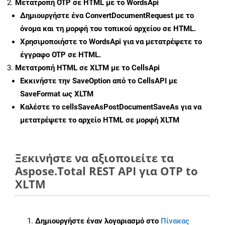
Μετατροπή OTP σε HTML με το WordsApi
Δημιουργήστε ένα
ConvertDocumentRequest
με το
όνομα και τη μορφή του τοπικού αρχείου σε HTML.
Χρησιμοποιήστε το WordsApi για να μετατρέψετε το
έγγραφο OTP σε HTML.
Μετατροπή HTML σε XLTM με το CellsApi
Εκκινήστε την
SaveOption
από το CellsAPI με
SaveFormat ως XLTM
Καλέστε το
cellsSaveAsPostDocumentSaveAs
για να
μετατρέψετε το αρχείο HTML σε μορφή
XLTM
Ξεκινήστε να αξιοποιείτε τα
Aspose.Total REST API για OTP to
XLTM
Δημιουργήστε έναν λογαριασμό στο
Πίνακας