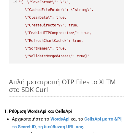
-
d 
"{  
\"
SaveFormat
\"
: 
\"
\"
,

\"
CachedFileFolder
\"
: 
\"
string
\"
,

\"
ClearData
\"
: true,  

\"
CreateDirectory
\"
: true,  

\"
EnableHTTPCompression
\"
: true,  

\"
RefreshChartCache
\"
: true,  

\"
SortNames
\"
: true,  

\"
ValidateMergedAreas
\"
: true}"
Απλή μετατροπή OTP Files to XLTM
στο SDK Curl
Ρύθμιση WordsApi και CellsApi
Αρχικοποιήστε το
WordsApi
και το
CellsApi με το &PI,
το Secret ID, τη διεύθυνση URL σας
.