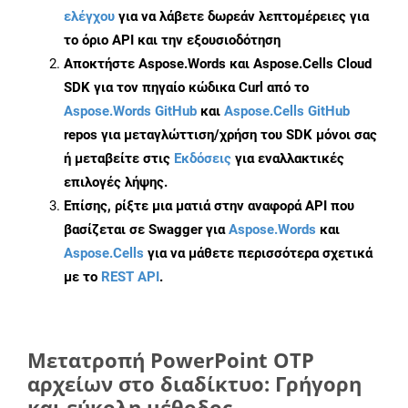
ελέγχου
για να λάβετε δωρεάν λεπτομέρειες για
το όριο API και την εξουσιοδότηση
Αποκτήστε Aspose.Words και Aspose.Cells Cloud
SDK για τον πηγαίο κώδικα Curl από το
Aspose.Words GitHub
και
Aspose.Cells GitHub
repos για μεταγλώττιση/χρήση του SDK μόνοι σας
ή μεταβείτε στις
Εκδόσεις
για εναλλακτικές
επιλογές λήψης.
Επίσης, ρίξτε μια ματιά στην αναφορά API που
βασίζεται σε Swagger για
Aspose.Words
και
Aspose.Cells
για να μάθετε περισσότερα σχετικά
με το
REST API
.
Μετατροπή PowerPoint OTP
αρχείων στο διαδίκτυο: Γρήγορη
και εύκολη μέθοδος