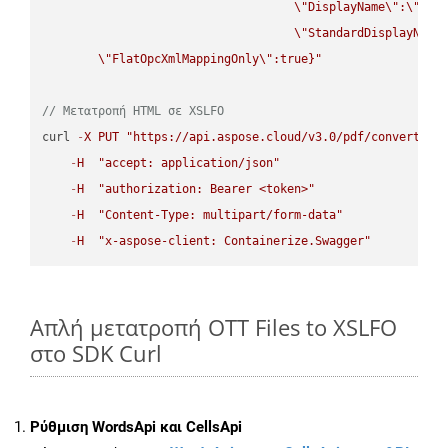
\"
DisplayName
\"
:
\"
str
\"
StandardDisplayName
\"
FlatOpcXmlMappingOnly
\"
:true}"
// Μετατροπή HTML σε XSLFO
curl 
-
X
PUT
"https://api.aspose.cloud/v3.0/pdf/convert/HT
-
H
"accept: application/json"
-
H
"authorization: Bearer <token>"
-
H
"Content-Type: multipart/form-data"
-
H
"x-aspose-client: Containerize.Swagger"
Απλή μετατροπή OTT Files to XSLFO
στο SDK Curl
Ρύθμιση WordsApi και CellsApi