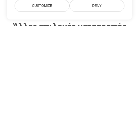
CUSTOMIZE
DENY
Άλλες επιλογές μετατροπής
Word
Μετατροπή OTT σε DOC
DOC:
Microsoft Word Binary Format
Μετατροπή OTT σε DOT
DOT:
Microsoft Word Template Files
Μετατροπή OTT σε DOCX
DOCX:
Office 2007+ Word Document
Μετατροπή OTT σε DOCM
DOCM:
Microsoft Word 2007 Marco File