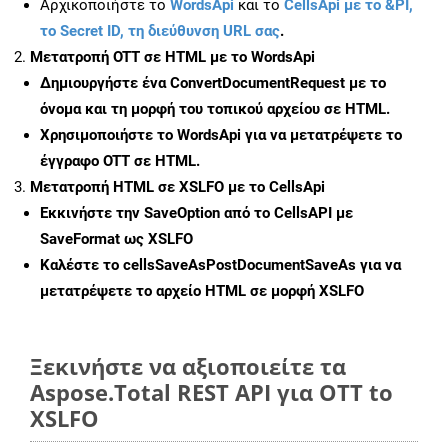
Αρχικοποιήστε το
WordsApi
και το
CellsApi με το &PI,
το Secret ID, τη διεύθυνση URL σας
.
Μετατροπή OTT σε HTML με το WordsApi
Δημιουργήστε ένα
ConvertDocumentRequest
με το
όνομα και τη μορφή του τοπικού αρχείου σε HTML.
Χρησιμοποιήστε το WordsApi για να μετατρέψετε το
έγγραφο OTT σε HTML.
Μετατροπή HTML σε XSLFO με το CellsApi
Εκκινήστε την
SaveOption
από το CellsAPI με
SaveFormat ως XSLFO
Καλέστε το
cellsSaveAsPostDocumentSaveAs
για να
μετατρέψετε το αρχείο HTML σε μορφή
XSLFO
Ξεκινήστε να αξιοποιείτε τα
Aspose.Total REST API για OTT to
XSLFO