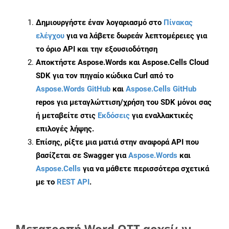
Δημιουργήστε έναν λογαριασμό στο
Πίνακας
ελέγχου
για να λάβετε δωρεάν λεπτομέρειες για
το όριο API και την εξουσιοδότηση
Αποκτήστε Aspose.Words και Aspose.Cells Cloud
SDK για τον πηγαίο κώδικα Curl από το
Aspose.Words GitHub
και
Aspose.Cells GitHub
repos για μεταγλώττιση/χρήση του SDK μόνοι σας
ή μεταβείτε στις
Εκδόσεις
για εναλλακτικές
επιλογές λήψης.
Επίσης, ρίξτε μια ματιά στην αναφορά API που
βασίζεται σε Swagger για
Aspose.Words
και
Aspose.Cells
για να μάθετε περισσότερα σχετικά
με το
REST API
.
Μετατροπή Word OTT αρχείων