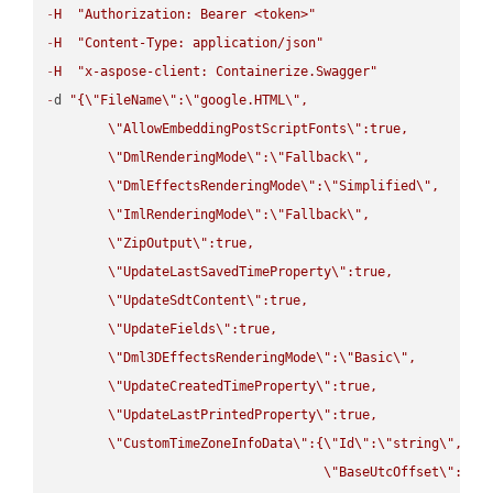
-
H
"Authorization: Bearer <token>"
-
H
"Content-Type: application/json"
-
H
"x-aspose-client: Containerize.Swagger"
-
d 
"{
\"
FileName
\"
:
\"
google.HTML
\"
,

\"
AllowEmbeddingPostScriptFonts
\"
:true,

\"
DmlRenderingMode
\"
:
\"
Fallback
\"
,

\"
DmlEffectsRenderingMode
\"
:
\"
Simplified
\"
,

\"
ImlRenderingMode
\"
:
\"
Fallback
\"
,

\"
ZipOutput
\"
:true,

\"
UpdateLastSavedTimeProperty
\"
:true,

\"
UpdateSdtContent
\"
:true,

\"
UpdateFields
\"
:true,

\"
Dml3DEffectsRenderingMode
\"
:
\"
Basic
\"
,

\"
UpdateCreatedTimeProperty
\"
:true,

\"
UpdateLastPrintedProperty
\"
:true,

\"
CustomTimeZoneInfoData
\"
:{
\"
Id
\"
:
\"
string
\"
,

\"
BaseUtcOffset
\"
:
\"
s