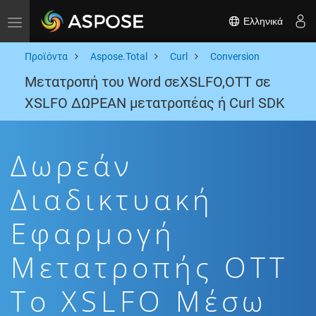
Ελληνικά
Toggle navigation
Προϊόντα
Aspose.Total
Curl
Conversion
Μετατροπή του Word σεXSLFO,OTT σε
XSLFO ΔΩΡΕΑΝ μετατροπέας ή Curl SDK
Δωρεάν
Διαδικτυακή
Εφαρμογή
Μετατροπής OTT
To XSLFO Μέσω