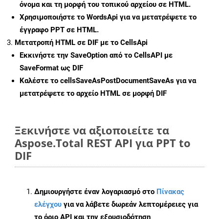
όνομα και τη μορφή του τοπικού αρχείου σε HTML.
Χρησιμοποιήστε το WordsApi για να μετατρέψετε το
έγγραφο PPT σε HTML.
Μετατροπή HTML σε DIF με το CellsApi
Εκκινήστε την
SaveOption
από το CellsAPI με
SaveFormat ως DIF
Καλέστε το
cellsSaveAsPostDocumentSaveAs
για να
μετατρέψετε το αρχείο HTML σε μορφή
DIF
Ξεκινήστε να αξιοποιείτε τα
Aspose.Total REST API για PPT to
DIF
Δημιουργήστε έναν λογαριασμό στο
Πίνακας
ελέγχου
για να λάβετε δωρεάν λεπτομέρειες για
το όριο API και την εξουσιοδότηση