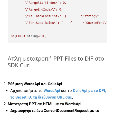
\"
RangeStartIndex
\"
: 0,

\"
RangeEndIndex
\"
: 0,

\"
FallbackFontList
\"
: [        
\"
string
\"
      ]  
\"
FontSubstRules
\"
: [    {      
\"
SourceFont
\"
: 
\
%!
(
EXTRA
 string
=
DIF
)
Απλή μετατροπή PPT Files to DIF στο
SDK Curl
Ρύθμιση WordsApi και CellsApi
Αρχικοποιήστε το
WordsApi
και το
CellsApi με το &PI,
το Secret ID, τη διεύθυνση URL σας
.
Μετατροπή PPT σε HTML με το WordsApi
Δημιουργήστε ένα
ConvertDocumentRequest
με το