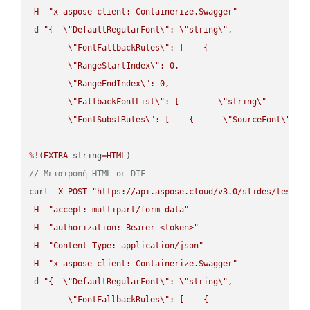
-
H
"x-aspose-client: Containerize.Swagger"
-
d 
"{  
\"
DefaultRegularFont
\"
: 
\"
string
\"
,

\"
FontFallbackRules
\"
: [    {

\"
RangeStartIndex
\"
: 0,

\"
RangeEndIndex
\"
: 0,

\"
FallbackFontList
\"
: [        
\"
string
\"
      ]  
\"
FontSubstRules
\"
: [    {      
\"
SourceFont
\"
: 
\
%!
(
EXTRA
 string
=
HTML
// Μετατροπή HTML σε DIF
curl 
-
X
POST
"https://api.aspose.cloud/v3.0/slides/test-u
-
H
"accept: multipart/form-data"
-
H
"authorization: Bearer <token>"
-
H
"Content-Type: application/json"
-
H
"x-aspose-client: Containerize.Swagger"
-
d 
"{  
\"
DefaultRegularFont
\"
: 
\"
string
\"
,

\"
FontFallbackRules
\"
: [    {
