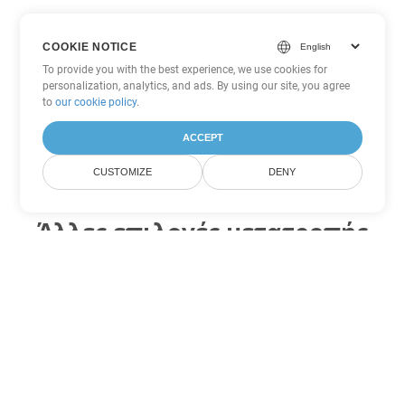
COOKIE NOTICE
To provide you with the best experience, we use cookies for
personalization, analytics, and ads. By using our site, you agree
to
our cookie policy
.
ACCEPT
CUSTOMIZE
DENY
Άλλες επιλογές μετατροπής
PowerPoint
Μετατροπή PPT σε DOC
DOC:
Microsoft Word Binary Format
Μετατροπή PPT σε DOT