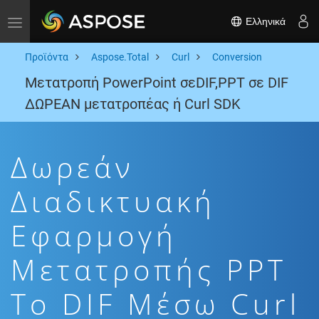
Ελληνικά
Toggle navigation
Προϊόντα
Aspose.Total
Curl
Conversion
Μετατροπή PowerPoint σεDIF,PPT σε DIF
ΔΩΡΕΑΝ μετατροπέας ή Curl SDK
Δωρεάν
Διαδικτυακή
Εφαρμογή
Μετατροπής PPT
To DIF Μέσω Curl