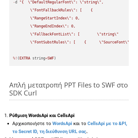
-
d 
"{  
\"
DefaultRegularFont
\"
: 
\"
string
\"
,

\"
FontFallbackRules
\"
: [    {

\"
RangeStartIndex
\"
: 0,

\"
RangeEndIndex
\"
: 0,

\"
FallbackFontList
\"
: [        
\"
string
\"
      ]  
\"
FontSubstRules
\"
: [    {      
\"
SourceFont
\"
: 
\
%!
(
EXTRA
 string
=
SWF
)
Απλή μετατροπή PPT Files to SWF στο
SDK Curl
Ρύθμιση WordsApi και CellsApi
Αρχικοποιήστε το
WordsApi
και το
CellsApi με το &PI,
το Secret ID, τη διεύθυνση URL σας
.