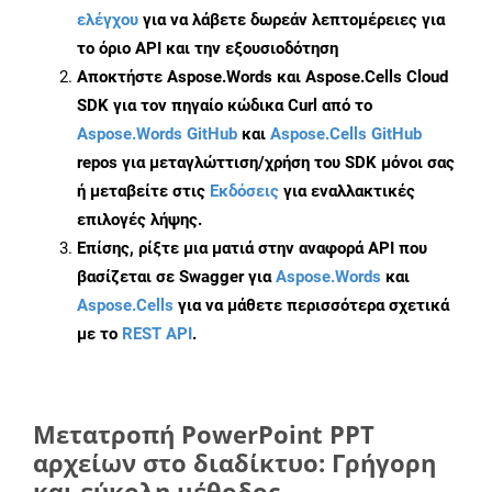
ελέγχου
για να λάβετε δωρεάν λεπτομέρειες για
το όριο API και την εξουσιοδότηση
Αποκτήστε Aspose.Words και Aspose.Cells Cloud
SDK για τον πηγαίο κώδικα Curl από το
Aspose.Words GitHub
και
Aspose.Cells GitHub
repos για μεταγλώττιση/χρήση του SDK μόνοι σας
ή μεταβείτε στις
Εκδόσεις
για εναλλακτικές
επιλογές λήψης.
Επίσης, ρίξτε μια ματιά στην αναφορά API που
βασίζεται σε Swagger για
Aspose.Words
και
Aspose.Cells
για να μάθετε περισσότερα σχετικά
με το
REST API
.
Μετατροπή PowerPoint PPT
αρχείων στο διαδίκτυο: Γρήγορη
και εύκολη μέθοδος