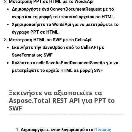
Μετατροπή PPT σε HTML με το WordsApi
Δημιουργήστε ένα
ConvertDocumentRequest
με το
όνομα και τη μορφή του τοπικού αρχείου σε HTML.
Χρησιμοποιήστε το WordsApi για να μετατρέψετε το
έγγραφο PPT σε HTML.
Μετατροπή HTML σε SWF με το CellsApi
Εκκινήστε την
SaveOption
από το CellsAPI με
SaveFormat ως SWF
Καλέστε το
cellsSaveAsPostDocumentSaveAs
για να
μετατρέψετε το αρχείο HTML σε μορφή
SWF
Ξεκινήστε να αξιοποιείτε τα
Aspose.Total REST API για PPT to
SWF
Δημιουργήστε έναν λογαριασμό στο
Πίνακας