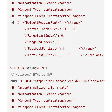
-
H
"authorization: Bearer <token>"
-
H
"Content-Type: application/json"
-
H
"x-aspose-client: Containerize.Swagger"
-
d 
"{  
\"
DefaultRegularFont
\"
: 
\"
string
\"
,

\"
FontFallbackRules
\"
: [    {

\"
RangeStartIndex
\"
: 0,

\"
RangeEndIndex
\"
: 0,

\"
FallbackFontList
\"
: [        
\"
string
\"
      ]  
\"
FontSubstRules
\"
: [    {      
\"
SourceFont
\"
: 
\
%!
(
EXTRA
 string
=
HTML
// Μετατροπή HTML σε SWF
curl 
-
X
POST
"https://api.aspose.cloud/v3.0/slides/test-u
-
H
"accept: multipart/form-data"
-
H
"authorization: Bearer <token>"
-
H
"Content-Type: application/json"
-
H
"x-aspose-client: Containerize.Swagger"