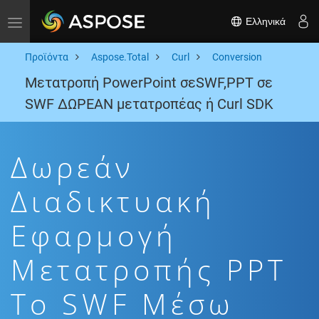
Ελληνικά
Toggle navigation
Προϊόντα
Aspose.Total
Curl
Conversion
Μετατροπή PowerPoint σεSWF,PPT σε
SWF ΔΩΡΕΑΝ μετατροπέας ή Curl SDK
Δωρεάν
Διαδικτυακή
Εφαρμογή
Μετατροπής PPT
To SWF Μέσω