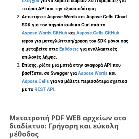
ελέγχου
για να λάβετε δωρεάν λεπτομέρειες για
το όριο API και την εξουσιοδότηση
Αποκτήστε Aspose.Words και Aspose.Cells Cloud
SDK για τον πηγαίο κώδικα Curl από το
Aspose.Words GitHub
και
Aspose.Cells GitHub
repos για μεταγλώττιση/χρήση του SDK μόνοι σας
ή μεταβείτε στις
Εκδόσεις
για εναλλακτικές
επιλογές λήψης.
Επίσης, ρίξτε μια ματιά στην αναφορά API που
βασίζεται σε Swagger για
Aspose.Words
και
Aspose.Cells
για να μάθετε περισσότερα σχετικά
με το
REST API
.
Μετατροπή PDF WEB αρχείων στο
διαδίκτυο: Γρήγορη και εύκολη
μέθοδος