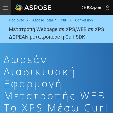
Ελληνικά
Toggle navigation
Προϊόντα
Aspose.Total
Curl
Conversion
Μετατροπή Webpage σε XPS,WEB σε XPS
ΔΩΡΕΑΝ μετατροπέας ή Curl SDK
Δωρεάν
Διαδικτυακή
Εφαρμογή
Μετατροπής WEB
To XPS Μέσω Curl