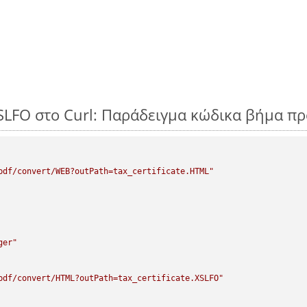
SLFO στο Curl: Παράδειγμα κώδικα βήμα π
pdf/convert/WEB?outPath=tax_certificate.HTML"
ger"
pdf/convert/HTML?outPath=tax_certificate.XSLFO"