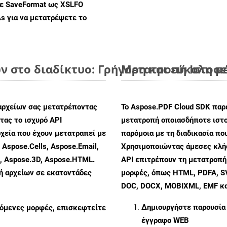
με SaveFormat ως XSLFO
As
για να μετατρέψετε το
 στο διαδίκτυο: Γρήγορη και εύκολη μ
Μετατροπή Ιστοσε
αρχείων σας μετατρέποντας
Το Aspose.PDF Cloud SDK παρέ
ας το ισχυρό API
μετατροπή οποιασδήποτε ιστο
χεία που έχουν μετατραπεί με
παρόμοια με τη διαδικασία π
 Aspose.Cells, Aspose.Email,
Χρησιμοποιώντας άμεσες κλήσ
s, Aspose.3D, Aspose.HTML.
API επιτρέπουν τη μετατροπή
πή αρχείων σε εκατοντάδες
μορφές, όπως HTML, PDFA, SV
DOC, DOCX, MOBIXML, EMF και
Δημιουργήστε παρουσία
ζόμενες μορφές, επισκεφτείτε
έγγραφο WEB