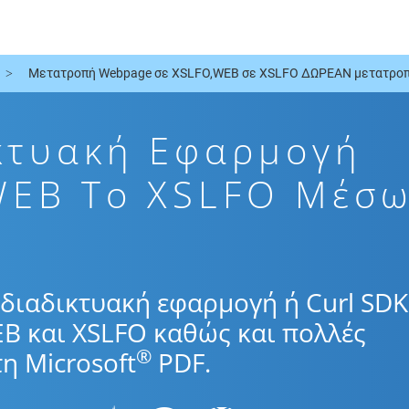
Μετατροπή Webpage σε XSLFO,WEB σε XSLFO ΔΩΡΕΑΝ μετατροπέ
κτυακή Εφαρμογή
WEB To XSLFO Μέσ
διαδικτυακή εφαρμογή ή Curl SDK
B και XSLFO καθώς και πολλές
®
η Microsoft
PDF.