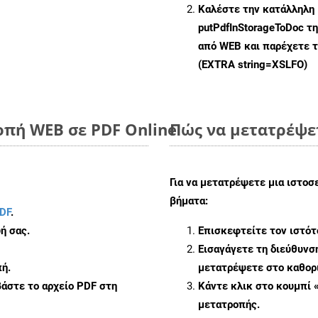
Καλέστε την κατάλληλη 
putPdfInStorageToDoc
τη
από WEB και παρέχετε τ
(EXTRA string=XSLFO)
οπή WEB σε PDF Online
Πώς να μετατρέψε
Για να μετατρέψετε μια ιστοσ
βήματα:
DF
.
ή σας.
Επισκεφτείτε τον ιστό
Εισαγάγετε τη διεύθυνσ
ή.
μετατρέψετε στο καθορι
άστε το αρχείο PDF στη
Κάντε κλικ στο κουμπί 
μετατροπής.