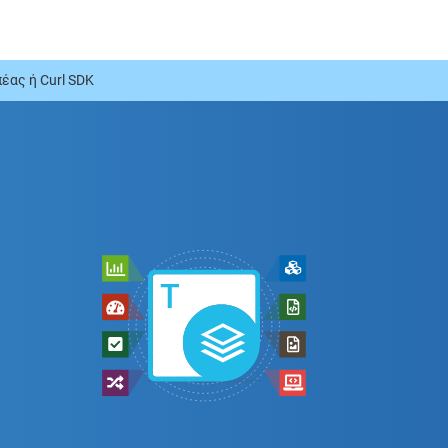
ας ή Curl SDK
ω