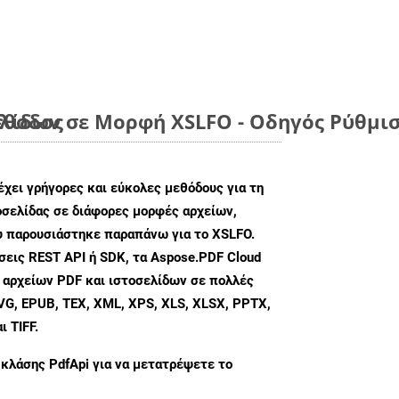
έθοδος
λίδων σε Μορφή XSLFO - Οδηγός Ρύθμι
χει γρήγορες και εύκολες μεθόδους για τη
σελίδας σε διάφορες μορφές αρχείων,
ου παρουσιάστηκε παραπάνω για το XSLFO.
εις REST API ή SDK, τα Aspose.PDF Cloud
 αρχείων PDF και ιστοσελίδων σε πολλές
G, EPUB, TEX, XML, XPS, XLS, XLSX, PPTX,
 TIFF.
 κλάσης
PdfApi
για να μετατρέψετε το