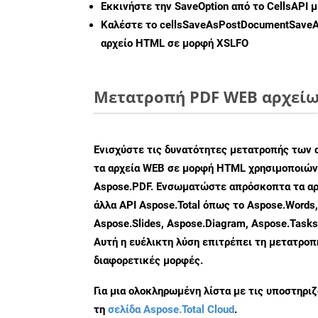
Εκκινήστε την
SaveOption
από το CellsAPI 
Καλέστε το
cellsSaveAsPostDocumentSave
αρχείο HTML σε μορφή
XSLFO
Μετατροπή PDF WEB αρχείων
Ενισχύστε τις δυνατότητες μετατροπής των 
τα αρχεία WEB σε μορφή HTML χρησιμοποιώντ
Aspose.PDF. Ενσωματώστε απρόσκοπτα τα αρ
άλλα API Aspose.Total όπως το Aspose.Words,
Aspose.Slides, Aspose.Diagram, Aspose.Task
Αυτή η ευέλικτη λύση επιτρέπει τη μετατρο
διαφορετικές μορφές.
Για μια ολοκληρωμένη λίστα με τις υποστηρι
τη
σελίδα Aspose.Total Cloud
.