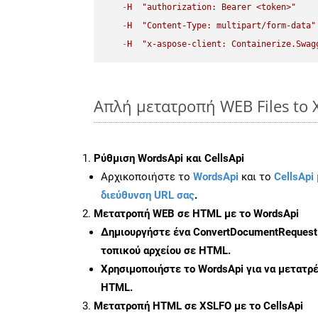
-
H
"authorization: Bearer <token>"
-
H
"Content-Type: multipart/form-data"
-
H
"x-aspose-client: Containerize.Swag
Απλή μετατροπή WEB Files to 
Ρύθμιση WordsApi και CellsApi
Αρχικοποιήστε το
WordsApi
και το
CellsApi 
διεύθυνση URL σας
.
Μετατροπή WEB σε HTML με το WordsApi
Δημιουργήστε ένα
ConvertDocumentRequest
τοπικού αρχείου σε HTML.
Χρησιμοποιήστε το WordsApi για να μετατρ
HTML.
Μετατροπή HTML σε XSLFO με το CellsApi