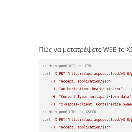
Πώς να μετατρέψετε WEB to X
// Μετατροπή WEB σε HTML
curl 
-
X
PUT
"https://api.aspose.cloud/v3.0/
-
H
"accept: application/json"
-
H
"authorization: Bearer <token>"
-
H
"Content-Type: multipart/form-data"
-
H
"x-aspose-client: Containerize.Swag
// Μετατροπή HTML σε XSLFO
curl 
-
X
PUT
"https://api.aspose.cloud/v3.0/
-
H
"accept: application/json"