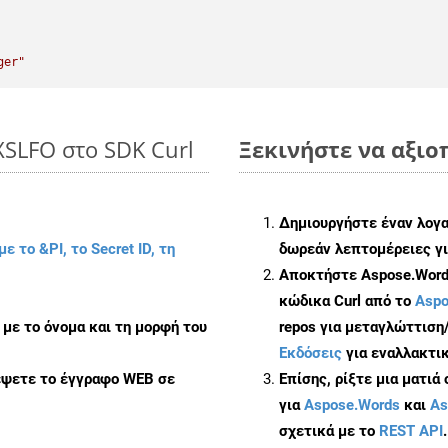
ger"
XSLFO στο SDK Curl
Ξεκινήστε να αξιοπ
Δημιουργήστε έναν λογ
με το &PI, το Secret ID, τη
δωρεάν λεπτομέρειες γι
Αποκτήστε Aspose.Words
κώδικα Curl από το
Aspo
με το όνομα και τη μορφή του
repos για μεταγλώττιση
Εκδόσεις
για εναλλακτικ
έψετε το έγγραφο WEB σε
Επίσης, ρίξτε μια ματιά
για
Aspose.Words
και
As
σχετικά με το
REST API
.