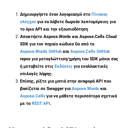
Δημιουργήστε έναν λογαριασμό στο
Πίνακας
ελέγχου
για να λάβετε δωρεάν λεπτομέρειες για
το όριο API και την εξουσιοδότηση
Αποκτήστε Aspose.Words και Aspose.Cells Cloud
SDK για τον πηγαίο κώδικα Go από το
Aspose.Words GitHub
και
Aspose.Cells GitHub
repos για μεταγλώττιση/χρήση του SDK μόνοι σας
ή μεταβείτε στις
Εκδόσεις
για εναλλακτικές
επιλογές λήψης.
Επίσης, ρίξτε μια ματιά στην αναφορά API που
βασίζεται σε Swagger για
Aspose.Words
και
Aspose.Cells
για να μάθετε περισσότερα σχετικά
με το
REST API
.