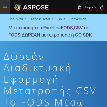
Ελληνικά
Toggle navigation
Προϊόντα
Aspose.Total
Go
Conversion
Μετατροπή του Excel σεFODS,CSV σε
FODS ΔΩΡΕΑΝ μετατροπέας ή GO SDK
Δωρεάν
Διαδικτυακή
Εφαρμογή
Μετατροπής CSV
To FODS Μέσω