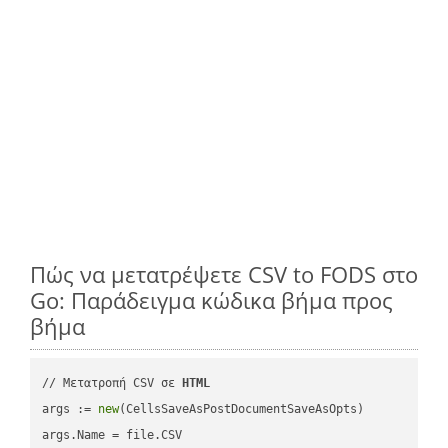
Πώς να μετατρέψετε CSV to FODS στο
Go: Παράδειγμα κώδικα βήμα προς
βήμα
// Μετατροπή CSV σε 
HTML
args := 
new
(CellsSaveAsPostDocumentSaveAsOpts)

args.Name = file.CSV
