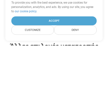
To provide you with the best experience, we use cookies for
personalization, analytics, and ads. By using our site, you agree
to
our cookie policy
.
ACCEPT
CUSTOMIZE
DENY
Άλλες επιλογές μετατροπής
Excel
Μετατροπή CSV σε DOC
DOC:
Microsoft Word Binary Format
Μετατροπή CSV σε DOT
DOT:
Microsoft Word Template Files
Μετατροπή CSV σε DOCX