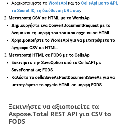
Αρχικοποιήστε το
WordsApi
και το
CellsApi με το &PI,
το Secret ID, τη διεύθυνση URL σας
.
Μετατροπή CSV σε HTML με το WordsApi
Δημιουργήστε ένα
ConvertDocumentRequest
με το
όνομα και τη μορφή του τοπικού αρχείου σε HTML.
Χρησιμοποιήστε το WordsApi για να μετατρέψετε το
έγγραφο CSV σε HTML.
Μετατροπή HTML σε FODS με το CellsApi
Εκκινήστε την
SaveOption
από το CellsAPI με
SaveFormat ως FODS
Καλέστε το
cellsSaveAsPostDocumentSaveAs
για να
μετατρέψετε το αρχείο HTML σε μορφή
FODS
Ξεκινήστε να αξιοποιείτε τα
Aspose.Total REST API για CSV to
FODS