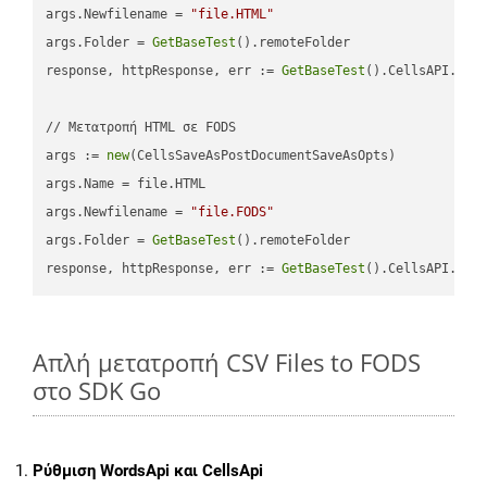
args.Newfilename = 
"file.HTML"
args.Folder = 
GetBaseTest
().remoteFolder

response, httpResponse, err := 
GetBaseTest
().CellsAPI.
Cel
// Μετατροπή HTML σε FODS

args := 
new
(CellsSaveAsPostDocumentSaveAsOpts)

args.Name = file.HTML

args.Newfilename = 
"file.FODS"
args.Folder = 
GetBaseTest
().remoteFolder

response, httpResponse, err := 
GetBaseTest
().CellsAPI.
Cel
Απλή μετατροπή CSV Files to FODS
στο SDK Go
Ρύθμιση WordsApi και CellsApi