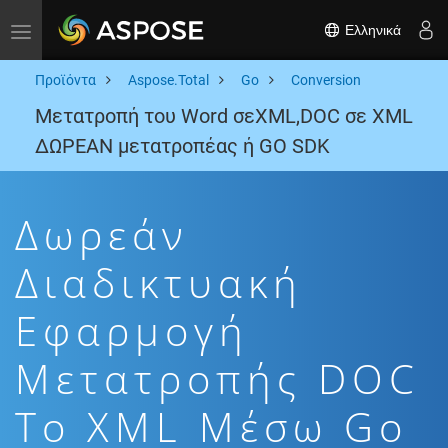
Ελληνικά
Toggle navigation
Προϊόντα
Aspose.Total
Go
Conversion
Μετατροπή του Word σεXML,DOC σε XML
ΔΩΡΕΑΝ μετατροπέας ή GO SDK
Δωρεάν
Διαδικτυακή
Εφαρμογή
Μετατροπής DOC
To XML Μέσω Go