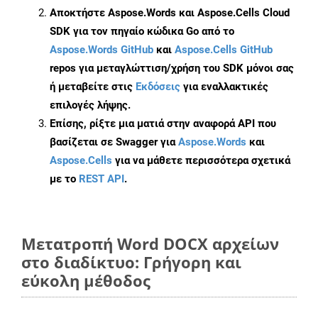
Αποκτήστε Aspose.Words και Aspose.Cells Cloud
SDK για τον πηγαίο κώδικα Go από το
Aspose.Words GitHub
και
Aspose.Cells GitHub
repos για μεταγλώττιση/χρήση του SDK μόνοι σας
ή μεταβείτε στις
Εκδόσεις
για εναλλακτικές
επιλογές λήψης.
Επίσης, ρίξτε μια ματιά στην αναφορά API που
βασίζεται σε Swagger για
Aspose.Words
και
Aspose.Cells
για να μάθετε περισσότερα σχετικά
με το
REST API
.
Μετατροπή Word DOCX αρχείων
στο διαδίκτυο: Γρήγορη και
εύκολη μέθοδος