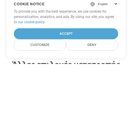
COOKIE NOTICE
To provide you with the best experience, we use cookies for
personalization, analytics, and ads. By using our site, you agree
to
our cookie policy
.
ACCEPT
CUSTOMIZE
DENY
Άλλες επιλογές μετατροπής
Word
Μετατροπή DOCX σε DOC
DOC:
Microsoft Word Binary Format
Μετατροπή DOCX σε DOT
DOT:
Microsoft Word Template Files