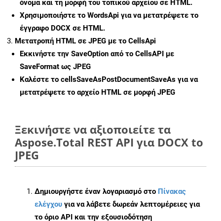
όνομα και τη μορφή του τοπικού αρχείου σε HTML.
Χρησιμοποιήστε το WordsApi για να μετατρέψετε το
έγγραφο DOCX σε HTML.
Μετατροπή HTML σε JPEG με το CellsApi
Εκκινήστε την
SaveOption
από το CellsAPI με
SaveFormat ως JPEG
Καλέστε το
cellsSaveAsPostDocumentSaveAs
για να
μετατρέψετε το αρχείο HTML σε μορφή
JPEG
Ξεκινήστε να αξιοποιείτε τα
Aspose.Total REST API για DOCX to
JPEG
Δημιουργήστε έναν λογαριασμό στο
Πίνακας
ελέγχου
για να λάβετε δωρεάν λεπτομέρειες για
το όριο API και την εξουσιοδότηση