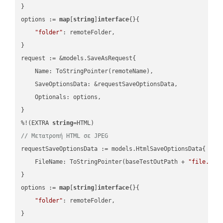
}

options := 
map
[
string
]
interface
{}{

"folder"
: remoteFolder,

}

request := &models.SaveAsRequest{

    Name: ToStringPointer(remoteName),

    SaveOptionsData: &requestSaveOptionsData,

    Optionals: options,

}

%!(EXTRA 
string
// Μετατροπή HTML σε JPEG
requestSaveOptionsData := models.HtmlSaveOptionsData{

    FileName: ToStringPointer(baseTestOutPath + 
"file.HTM
}

options := 
map
[
string
]
interface
{}{

"folder"
: remoteFolder,

}
