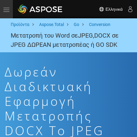
Ελληνικά
Toggle navigation
Προϊόντα
Aspose.Total
Go
Conversion
Μετατροπή του Word σεJPEG,DOCX σε
JPEG ΔΩΡΕΑΝ μετατροπέας ή GO SDK
Δωρεάν
Διαδικτυακή
Εφαρμογή
Μετατροπής
DOCX To JPEG