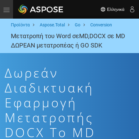
Ελληνικά
Toggle navigation
Προϊόντα
Aspose.Total
Go
Conversion
Μετατροπή του Word σεMD,DOCX σε MD
ΔΩΡΕΑΝ μετατροπέας ή GO SDK
Δωρεάν
Διαδικτυακή
Εφαρμογή
Μετατροπής
DOCX To MD