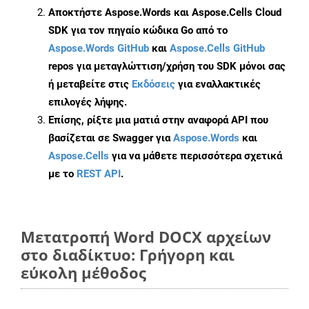
Αποκτήστε Aspose.Words και Aspose.Cells Cloud
SDK για τον πηγαίο κώδικα Go από το
Aspose.Words GitHub
και
Aspose.Cells GitHub
repos για μεταγλώττιση/χρήση του SDK μόνοι σας
ή μεταβείτε στις
Εκδόσεις
για εναλλακτικές
επιλογές λήψης.
Επίσης, ρίξτε μια ματιά στην αναφορά API που
βασίζεται σε Swagger για
Aspose.Words
και
Aspose.Cells
για να μάθετε περισσότερα σχετικά
με το
REST API
.
Μετατροπή Word DOCX αρχείων
στο διαδίκτυο: Γρήγορη και
εύκολη μέθοδος