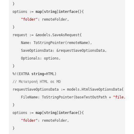
}

options := 
map
[
string
]
interface
{}{

"folder"
: remoteFolder,

}

request := &models.SaveAsRequest{

    Name: ToStringPointer(remoteName),

    SaveOptionsData: &requestSaveOptionsData,

    Optionals: options,

}

%!(EXTRA 
string
// Μετατροπή HTML σε MD
requestSaveOptionsData := models.HtmlSaveOptionsData{

    FileName: ToStringPointer(baseTestOutPath + 
"file.HTM
}

options := 
map
[
string
]
interface
{}{

"folder"
: remoteFolder,

}
