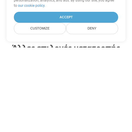
personalization, analytics, and ads. By using our site, you agree
to
our cookie policy
.
ACCEPT
CUSTOMIZE
DENY
Άλλες επιλογές μετατροπής
Word
Μετατροπή DOCX σε DOC
DOC:
Microsoft Word Binary Format
Μετατροπή DOCX σε DOT
DOT:
Microsoft Word Template Files
Μετατροπή DOCX σε DOCM
DOCM:
Microsoft Word 2007 Marco File