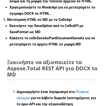
όνομα και τη μορφή του τοπικού αρχείου σε HTML.
Χρησιμοποιήστε το WordsApi για να μετατρέψετε το
έγγραφο DOCX σε HTML.
Μετατροπή HTML σε MD με το CellsApi
Εκκινήστε την
SaveOption
από το CellsAPI με
SaveFormat ως MD
Καλέστε το
cellsSaveAsPostDocumentSaveAs
για να
μετατρέψετε το αρχείο HTML σε μορφή
MD
Ξεκινήστε να αξιοποιείτε τα
Aspose.Total REST API για DOCX to
MD
Δημιουργήστε έναν λογαριασμό στο
Πίνακας
ελέγχου
για να λάβετε δωρεάν λεπτομέρειες για
το όριο API και την εξουσιοδότηση