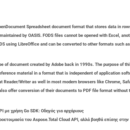
f OpenDocument Spreadsheet document format that stores data in row
 maintained by OASIS. FODS files cannot be opened with Excel, anot
DS using LibreOffice and can be converted to other formats such 
e of document created by Adobe back in 1990s. The purpose of this 
ference material in a format that is independent of application so
t Reader/Writer as well in most modern browsers like Chrome, Safar
lso offer conversion of their documents to PDF file format without 
PI με χρήση Go SDK: Οδηγός για αρχάριους
ροετοιμασία του Aspose.Total Cloud API, αλλά βοηθά επίσης στ