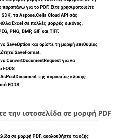
 παραπάνω για το PDF. Είτε χρησιμοποιείτε
 SDK, τα Aspose.Cells Cloud API σάς
ύλλα Excel σε πολλές μορφές εικόνας,
G, PNG, BMP, GIF και TIFF.
ενο
SaveOption
και ορίστε τη μορφή επιθυμίας
διότητα
SaveFormat
.
ενο
ConvertDocumentRequest
για να
ο FODS
eAsPostDocument
της παρουσίας κλάσης
 από FODS
τε την ιστοσελίδα σε μορφή PDF
ελίδα σε μορφή PDF, ακολουθήστε τα εξής