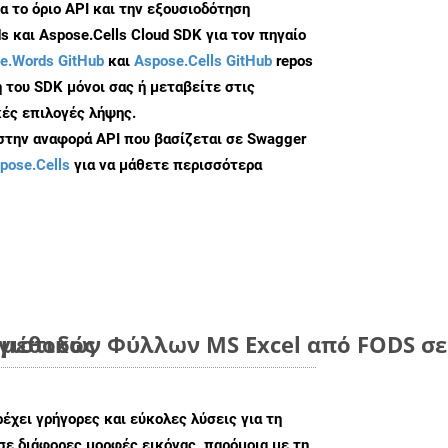
α το όριο API και την εξουσιοδότηση
 και Aspose.Cells Cloud SDK για τον πηγαίο
e.Words GitHub
και
Aspose.Cells GitHub
repos
 του SDK μόνοι σας ή μεταβείτε στις
ές επιλογές λήψης.
 στην αναφορά API που βασίζεται σε Swagger
pose.Cells
για να μάθετε περισσότερα
 μέθοδος
ιστικών Φύλλων MS Excel από FODS σε
ρέχει γρήγορες και εύκολες λύσεις για τη
σε διάφορες μορφές εικόνας, παρόμοια με τη