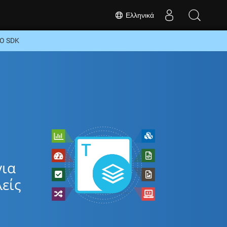
Ελληνικά
GO SDK
για
είς