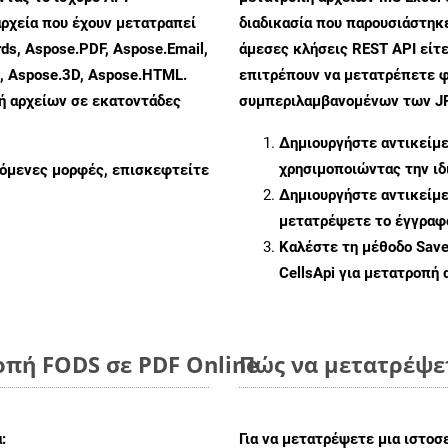
ρχεία που έχουν μετατραπεί
διαδικασία που παρουσιάστηκε
ds, Aspose.PDF, Aspose.Email,
άμεσες κλήσεις REST API είτε
s, Aspose.3D, Aspose.HTML.
επιτρέπουν να μετατρέπετε φ
πή αρχείων σε εκατοντάδες
συμπεριλαμβανομένων των JPE
Δημιουργήστε αντικείμ
χρησιμοποιώντας την ι
ζόμενες μορφές, επισκεφτείτε
Δημιουργήστε αντικείμ
μετατρέψετε το έγγραφ
Καλέστε τη μέθοδο
Sav
CellsApi για μετατροπή
οπή FODS σε PDF Online
Πώς να μετατρέψε
:
Για να μετατρέψετε μια ιστοσ