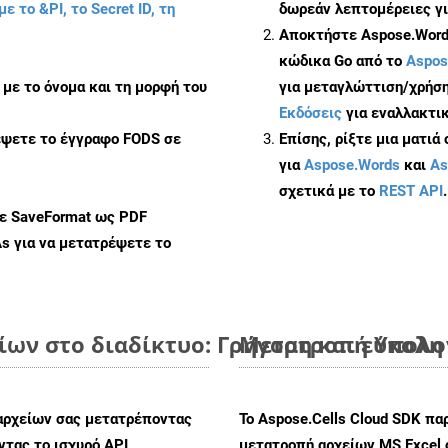
με το &PI, το Secret ID, τη
δωρεάν λεπτομέρειες γι
Αποκτήστε Aspose.Words
κώδικα Go από το
Aspos
με το όνομα και τη μορφή του
για μεταγλώττιση/χρήση
Εκδόσεις
για εναλλακτικ
έψετε το έγγραφο FODS σε
Επίσης, ρίξτε μια ματιά
για
Aspose.Words
και
As
σχετικά με το
REST API
.
με SaveFormat ως PDF
As
για να μετατρέψετε το
ίων στο διαδίκτυο: Γρήγορη και εύκολη
Μετατροπή Υπολογ
αρχείων σας μετατρέποντας
Το Aspose.Cells Cloud SDK πα
τας το ισχυρό API
μετατροπή αρχείων MS Excel 