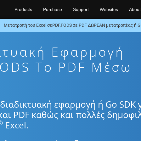
Products
Purchase
Support
Websites
About
Μετατροπή του Excel σεPDF,FODS σε PDF ΔΩΡΕΑΝ μετατροπέας ή 
κτυακή Εφαρμογή
FODS To PDF Μέσω
διαδικτυακή εφαρμογή ή Go SDK 
και PDF καθώς και πολλές δημοφιλ
®
Excel.