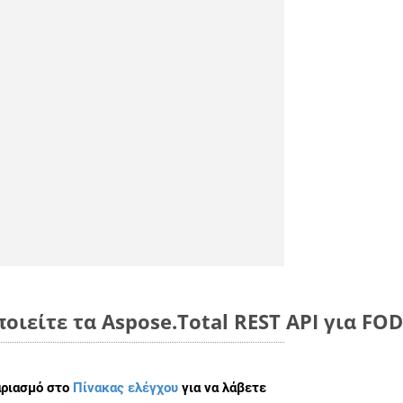
οιείτε τα Aspose.Total REST API για FOD
αριασμό στο
Πίνακας ελέγχου
για να λάβετε