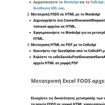
Αρχικοποιήστε το
WordsApi
και το
CellsApi 
διεύθυνση URL σας
.
Μετατροπή FODS σε HTML με το WordsApi
Δημιουργήστε ένα
ConvertDocumentRequest
τοπικού αρχείου σε HTML.
Χρησιμοποιήστε το WordsApi για να μετατρ
HTML.
Μετατροπή HTML σε PDF με το CellsApi
Εκκινήστε την
SaveOption
από το CellsAPI 
Καλέστε το
cellsSaveAsPostDocumentSave
αρχείο HTML σε μορφή
PDF
Μετατροπή Excel FODS αρχε
Ενισχύστε τις δυνατότητες μετατροπής των 
τα αρχεία FODS σε μορφή HTML χρησιμοποιών