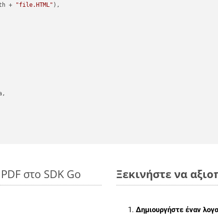
th + 
"file.HTML"
),

,

 PDF στο SDK Go
Ξεκινήστε να αξιοπ
Δημιουργήστε έναν λογ