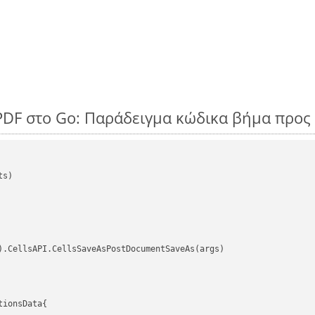
PDF στο Go: Παράδειγμα κώδικα βήμα προς
s)

).CellsAPI.CellsSaveAsPostDocumentSaveAs(args)

ionsData{
