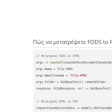
Πώς να μετατρέψετε FODS to 
// Μετατροπή FODS σε HTML
args := 
new
(CellsSaveAsPostDocumentSaveAsOpt
args.Name = file.FODS

args.Newfilename = 
"file.HTML"
args.Folder = GetBaseTest().remoteFolder

response, httpResponse, err := GetBaseTest(
// Μετατροπή HTML σε PDF
requestSaveOptionsData := models.HtmlSaveOpt