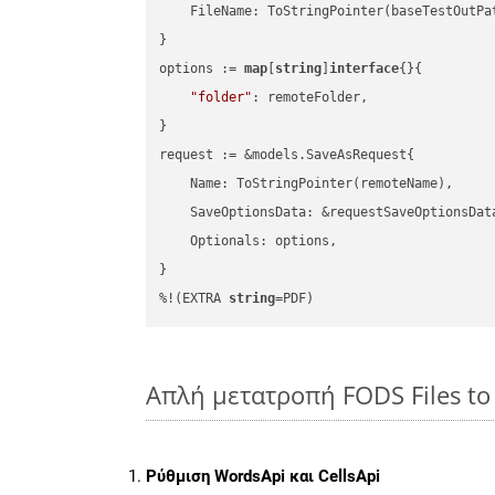
    FileName: ToStringPointer(baseTestOutPa
}

options := 
map
[
string
]
interface
{}{

"folder"
: remoteFolder,

}

request := &models.SaveAsRequest{

    Name: ToStringPointer(remoteName),

    SaveOptionsData: &requestSaveOptionsData
    Optionals: options,

}

%!(EXTRA 
string
=PDF)
Απλή μετατροπή FODS Files to
Ρύθμιση WordsApi και CellsApi