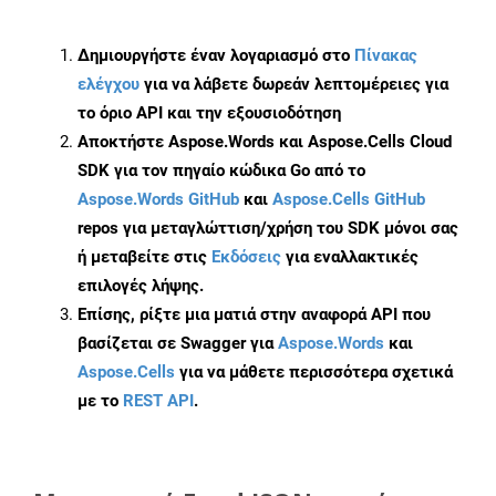
Δημιουργήστε έναν λογαριασμό στο
Πίνακας
ελέγχου
για να λάβετε δωρεάν λεπτομέρειες για
το όριο API και την εξουσιοδότηση
Αποκτήστε Aspose.Words και Aspose.Cells Cloud
SDK για τον πηγαίο κώδικα Go από το
Aspose.Words GitHub
και
Aspose.Cells GitHub
repos για μεταγλώττιση/χρήση του SDK μόνοι σας
ή μεταβείτε στις
Εκδόσεις
για εναλλακτικές
επιλογές λήψης.
Επίσης, ρίξτε μια ματιά στην αναφορά API που
βασίζεται σε Swagger για
Aspose.Words
και
Aspose.Cells
για να μάθετε περισσότερα σχετικά
με το
REST API
.