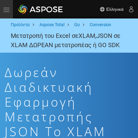
Ελληνικά
Toggle navigation
Προϊόντα
Aspose.Total
Go
Conversion
Μετατροπή του Excel σεXLAM,JSON σε
XLAM ΔΩΡΕΑΝ μετατροπέας ή GO SDK
Δωρεάν
Διαδικτυακή
Εφαρμογή
Μετατροπής
JSON To XLAM