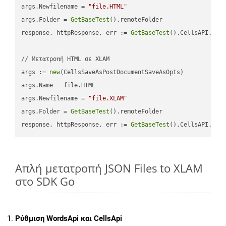
args.Newfilename = 
"file.HTML"
args.Folder = 
GetBaseTest
().remoteFolder

response, httpResponse, err := 
GetBaseTest
().CellsAPI.
Cel
// Μετατροπή HTML σε XLAM

args := 
new
(CellsSaveAsPostDocumentSaveAsOpts)

args.Name = file.HTML

args.Newfilename = 
"file.XLAM"
args.Folder = 
GetBaseTest
().remoteFolder

response, httpResponse, err := 
GetBaseTest
().CellsAPI.
Cel
Απλή μετατροπή JSON Files to XLAM
στο SDK Go
Ρύθμιση WordsApi και CellsApi