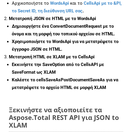
Αρχικοποιήστε το
WordsApi
και το
CellsApi με το &PI,
το Secret ID, τη διεύθυνση URL σας
.
Μετατροπή JSON σε HTML με το WordsApi
Δημιουργήστε ένα
ConvertDocumentRequest
με το
όνομα και τη μορφή του τοπικού αρχείου σε HTML.
Χρησιμοποιήστε το WordsApi για να μετατρέψετε το
έγγραφο JSON σε HTML.
Μετατροπή HTML σε XLAM με το CellsApi
Εκκινήστε την
SaveOption
από το CellsAPI με
SaveFormat ως XLAM
Καλέστε το
cellsSaveAsPostDocumentSaveAs
για να
μετατρέψετε το αρχείο HTML σε μορφή
XLAM
Ξεκινήστε να αξιοποιείτε τα
Aspose.Total REST API για JSON to
XLAM