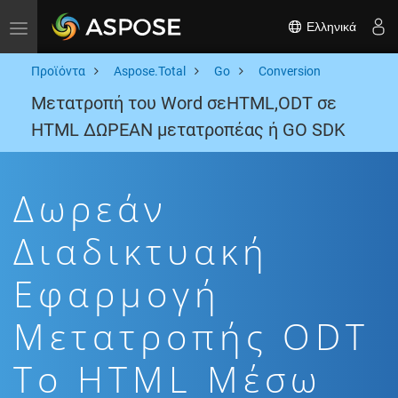
Ελληνικά
Toggle navigation
Προϊόντα
Aspose.Total
Go
Conversion
Μετατροπή του Word σεHTML,ODT σε
HTML ΔΩΡΕΑΝ μετατροπέας ή GO SDK
Δωρεάν
Διαδικτυακή
Εφαρμογή
Μετατροπής ODT
To HTML Μέσω