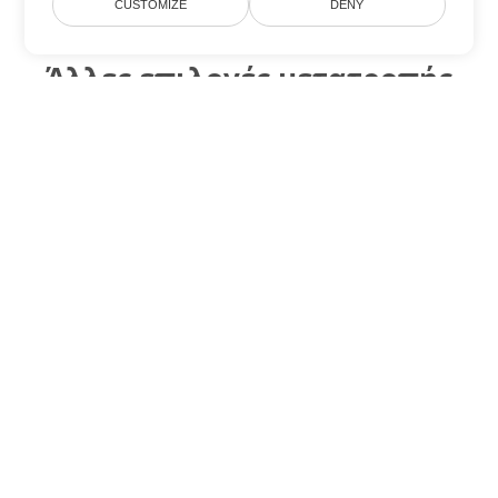
CUSTOMIZE
DENY
Άλλες επιλογές μετατροπής
Word
Μετατροπή ODT σε DOC
DOC:
Microsoft Word Binary Format
Μετατροπή ODT σε DOT
DOT:
Microsoft Word Template Files
Μετατροπή ODT σε DOCX
DOCX:
Office 2007+ Word Document
Μετατροπή ODT σε DOCM
DOCM:
Microsoft Word 2007 Marco File