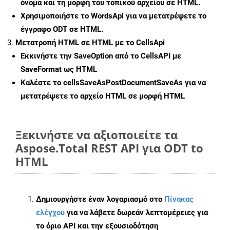
όνομα και τη μορφή του τοπικού αρχείου σε HTML.
Χρησιμοποιήστε το WordsApi για να μετατρέψετε το
έγγραφο ODT σε HTML.
Μετατροπή HTML σε HTML με το CellsApi
Εκκινήστε την
SaveOption
από το CellsAPI με
SaveFormat ως HTML
Καλέστε το
cellsSaveAsPostDocumentSaveAs
για να
μετατρέψετε το αρχείο HTML σε μορφή
HTML
Ξεκινήστε να αξιοποιείτε τα
Aspose.Total REST API για ODT to
HTML
Δημιουργήστε έναν λογαριασμό στο
Πίνακας
ελέγχου
για να λάβετε δωρεάν λεπτομέρειες για
το όριο API και την εξουσιοδότηση