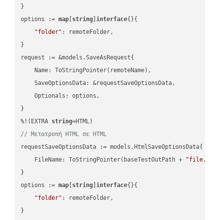
}

options := 
map
[
string
]
interface
{}{

"folder"
: remoteFolder,

}

request := &models.SaveAsRequest{

    Name: ToStringPointer(remoteName),

    SaveOptionsData: &requestSaveOptionsData,

    Optionals: options,

}

%!(EXTRA 
string
// Μετατροπή HTML σε HTML
requestSaveOptionsData := models.HtmlSaveOptionsData{

    FileName: ToStringPointer(baseTestOutPath + 
"file.HTM
}

options := 
map
[
string
]
interface
{}{

"folder"
: remoteFolder,

}
