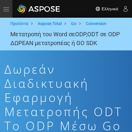
Ελληνικά
Toggle navigation
Προϊόντα
Aspose.Total
Go
Conversion
Μετατροπή του Word σεODP,ODT σε ODP
ΔΩΡΕΑΝ μετατροπέας ή GO SDK
Δωρεάν
Διαδικτυακή
Εφαρμογή
Μετατροπής ODT
To ODP Μέσω Go