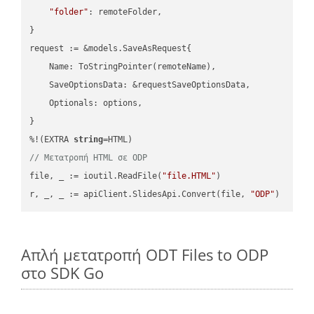
"folder"
: remoteFolder,

}

request := &models.SaveAsRequest{

    Name: ToStringPointer(remoteName),

    SaveOptionsData: &requestSaveOptionsData,

    Optionals: options,

}

%!(EXTRA 
string
// Μετατροπή HTML σε ODP
file, _ := ioutil.ReadFile(
"file.HTML"
)

r, _, _ := apiClient.SlidesApi.Convert(file, 
"ODP"
Απλή μετατροπή ODT Files to ODP
στο SDK Go