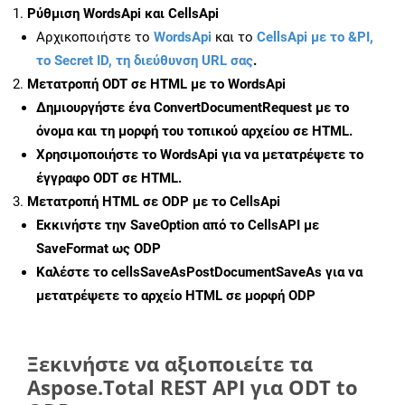
Ρύθμιση WordsApi και CellsApi
Αρχικοποιήστε το
WordsApi
και το
CellsApi με το &PI,
το Secret ID, τη διεύθυνση URL σας
.
Μετατροπή ODT σε HTML με το WordsApi
Δημιουργήστε ένα
ConvertDocumentRequest
με το
όνομα και τη μορφή του τοπικού αρχείου σε HTML.
Χρησιμοποιήστε το WordsApi για να μετατρέψετε το
έγγραφο ODT σε HTML.
Μετατροπή HTML σε ODP με το CellsApi
Εκκινήστε την
SaveOption
από το CellsAPI με
SaveFormat ως ODP
Καλέστε το
cellsSaveAsPostDocumentSaveAs
για να
μετατρέψετε το αρχείο HTML σε μορφή
ODP
Ξεκινήστε να αξιοποιείτε τα
Aspose.Total REST API για ODT to