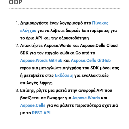
ODP
Δημιουργήστε έναν λογαριασμό στο
Πίνακας
ελέγχου
για να λάβετε δωρεάν λεπτομέρειες για
το όριο API και την εξουσιοδότηση
Αποκτήστε Aspose.Words και Aspose.Cells Cloud
SDK για τον πηγαίο κώδικα Go από το
Aspose.Words GitHub
και
Aspose.Cells GitHub
repos για μεταγλώττιση/χρήση του SDK μόνοι σας
ή μεταβείτε στις
Εκδόσεις
για εναλλακτικές
επιλογές λήψης.
Επίσης, ρίξτε μια ματιά στην αναφορά API που
βασίζεται σε Swagger για
Aspose.Words
και
Aspose.Cells
για να μάθετε περισσότερα σχετικά
με το
REST API
.