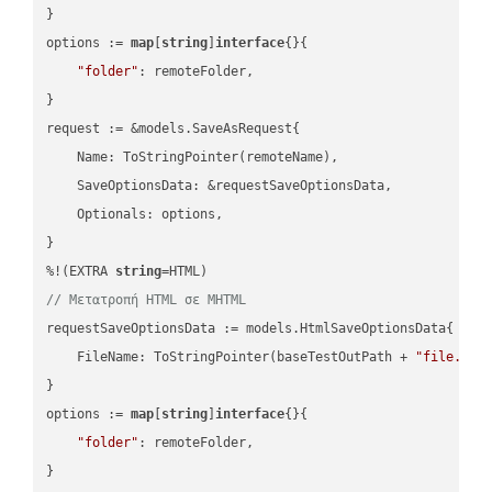
}

options := 
map
[
string
]
interface
{}{

"folder"
: remoteFolder,

}

request := &models.SaveAsRequest{

    Name: ToStringPointer(remoteName),

    SaveOptionsData: &requestSaveOptionsData,

    Optionals: options,

}

%!(EXTRA 
string
// Μετατροπή HTML σε MHTML
requestSaveOptionsData := models.HtmlSaveOptionsData{

    FileName: ToStringPointer(baseTestOutPath + 
"file.HTM
}

options := 
map
[
string
]
interface
{}{

"folder"
: remoteFolder,

}
