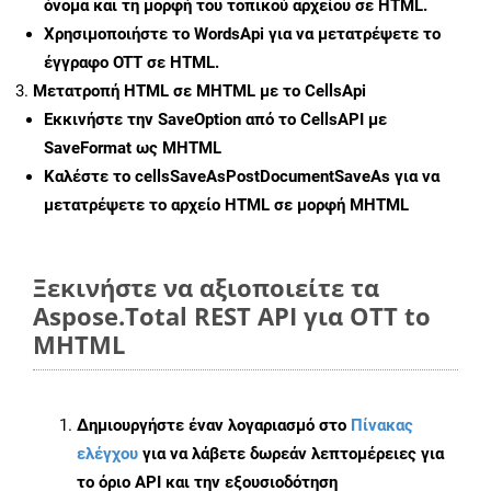
όνομα και τη μορφή του τοπικού αρχείου σε HTML.
Χρησιμοποιήστε το WordsApi για να μετατρέψετε το
έγγραφο OTT σε HTML.
Μετατροπή HTML σε MHTML με το CellsApi
Εκκινήστε την
SaveOption
από το CellsAPI με
SaveFormat ως MHTML
Καλέστε το
cellsSaveAsPostDocumentSaveAs
για να
μετατρέψετε το αρχείο HTML σε μορφή
MHTML
Ξεκινήστε να αξιοποιείτε τα
Aspose.Total REST API για OTT to
MHTML
Δημιουργήστε έναν λογαριασμό στο
Πίνακας
ελέγχου
για να λάβετε δωρεάν λεπτομέρειες για
το όριο API και την εξουσιοδότηση