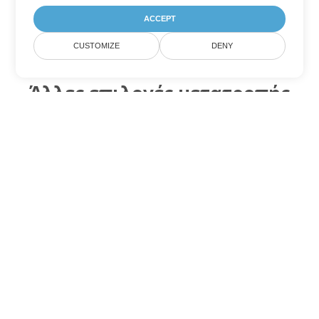
ACCEPT
CUSTOMIZE
DENY
Άλλες επιλογές μετατροπής
Word
Μετατροπή OTT σε DOC
DOC:
Microsoft Word Binary Format
Μετατροπή OTT σε DOT
DOT:
Microsoft Word Template Files
Μετατροπή OTT σε DOCX
DOCX:
Office 2007+ Word Document