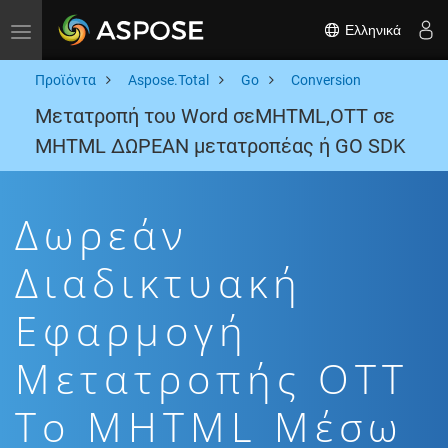
Ελληνικά
Toggle navigation
Προϊόντα
Aspose.Total
Go
Conversion
Μετατροπή του Word σεMHTML,OTT σε
MHTML ΔΩΡΕΑΝ μετατροπέας ή GO SDK
Δωρεάν
Διαδικτυακή
Εφαρμογή
Μετατροπής OTT
To MHTML Μέσω