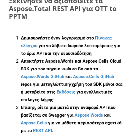
Ξεκινήστε να αξιοποιείτε τα
Aspose.Total REST API για OTT to
PPTM
Δημιουργήστε έναν λογαριασμό στο
Πίνακας
ελέγχου
για να λάβετε δωρεάν λεπτομέρειες για
το όριο API και την εξουσιοδότηση
Αποκτήστε Aspose.Words και Aspose.Cells Cloud
SDK για τον πηγαίο κώδικα Go από το
Aspose.Words GitHub
και
Aspose.Cells GitHub
repos για μεταγλώττιση/χρήση του SDK μόνοι σας
ή μεταβείτε στις
Εκδόσεις
για εναλλακτικές
επιλογές λήψης.
Επίσης, ρίξτε μια ματιά στην αναφορά API που
βασίζεται σε Swagger για
Aspose.Words
και
Aspose.Cells
για να μάθετε περισσότερα σχετικά
με το
REST API
.