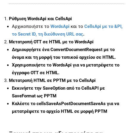
Ρύθμιση WordsApi και CellsApi
Αρχικοποιήστε το
WordsApi
και το
CellsApi με το &PI,
το Secret ID, τη διεύθυνση URL σας
.
Μετατροπή OTT σε HTML με το WordsApi
Δημιουργήστε ένα
ConvertDocumentRequest
με το
όνομα και τη μορφή του τοπικού αρχείου σε HTML.
Χρησιμοποιήστε το WordsApi για να μετατρέψετε το
έγγραφο OTT σε HTML.
Μετατροπή HTML σε PPTM με το CellsApi
Εκκινήστε την
SaveOption
από το CellsAPI με
SaveFormat ως PPTM
Καλέστε το
cellsSaveAsPostDocumentSaveAs
για να
μετατρέψετε το αρχείο HTML σε μορφή
PPTM