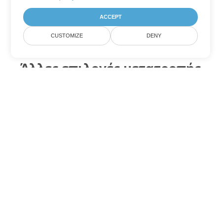
ACCEPT
CUSTOMIZE
DENY
Άλλες επιλογές μετατροπής
Word
Μετατροπή OTT σε DOC
DOC:
Microsoft Word Binary Format
Μετατροπή OTT σε DOT
DOT:
Microsoft Word Template Files
Μετατροπή OTT σε DOCX
DOCX:
Office 2007+ Word Document