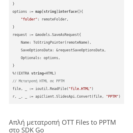
}

options := 
map
[
string
]
interface
{}{

"folder"
: remoteFolder,

}

request := &models.SaveAsRequest{

    Name: ToStringPointer(remoteName),

    SaveOptionsData: &requestSaveOptionsData,

    Optionals: options,

}

%!(EXTRA 
string
// Μετατροπή HTML σε PPTM
file, _ := ioutil.ReadFile(
"file.HTML"
)

r, _, _ := apiClient.SlidesApi.Convert(file, 
"PPTM"
Απλή μετατροπή OTT Files to PPTM
στο SDK Go