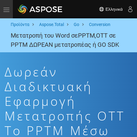
Ελληνικά
Toggle navigation
Προϊόντα
Aspose.Total
Go
Conversion
Μετατροπή του Word σεPPTM,OTT σε
PPTM ΔΩΡΕΑΝ μετατροπέας ή GO SDK
Δωρεάν
Διαδικτυακή
Εφαρμογή
Μετατροπής OTT
To PPTM Μέσω