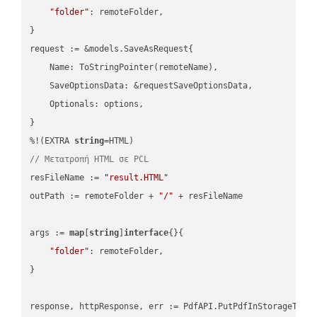
"folder"
: remoteFolder,

}

request := &models.SaveAsRequest{

    Name: ToStringPointer(remoteName),

    SaveOptionsData: &requestSaveOptionsData,

    Optionals: options,

}

%!(EXTRA 
string
// Μετατροπή HTML σε PCL
resFileName := 
"result.HTML"
outPath := remoteFolder + 
"/"
 + resFileName

args := 
map
[
string
]
interface
{}{

"folder"
: remoteFolder,

}
