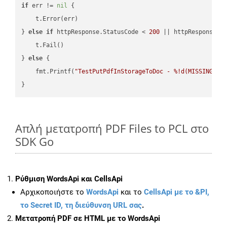
if
 err != 
nil
 {

    t.Error(err)

} 
else
if
 httpResponse.StatusCode < 
200
 || httpResponse.S
    t.Fail()

} 
else
 {

    fmt.Printf(
"TestPutPdfInStorageToDoc - %!d(MISSING)\n
Απλή μετατροπή PDF Files to PCL στο
SDK Go
Ρύθμιση WordsApi και CellsApi
Αρχικοποιήστε το
WordsApi
και το
CellsApi με το &PI,
το Secret ID, τη διεύθυνση URL σας
.
Μετατροπή PDF σε HTML με το WordsApi