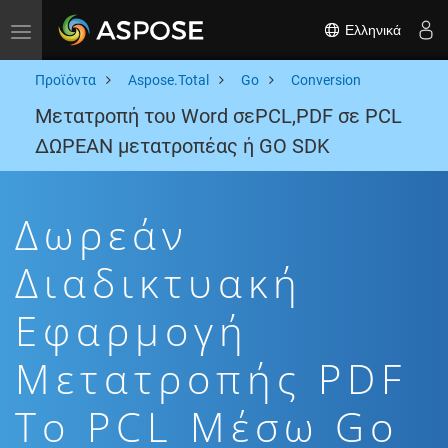
Ελληνικά
Toggle navigation
Προϊόντα
Aspose.Total
Go
Conversion
Μετατροπή του Word σεPCL,PDF σε PCL
ΔΩΡΕΑΝ μετατροπέας ή GO SDK
Δωρεάν
Διαδικτυακή
Εφαρμογή
Μετατροπής PDF
To PCL Μέσω Go