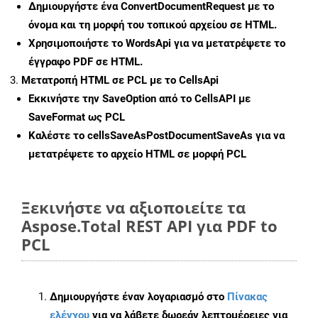
Δημιουργήστε ένα
ConvertDocumentRequest
με το
όνομα και τη μορφή του τοπικού αρχείου σε HTML.
Χρησιμοποιήστε το WordsApi για να μετατρέψετε το
έγγραφο PDF σε HTML.
Μετατροπή HTML σε PCL με το CellsApi
Εκκινήστε την
SaveOption
από το CellsAPI με
SaveFormat ως PCL
Καλέστε το
cellsSaveAsPostDocumentSaveAs
για να
μετατρέψετε το αρχείο HTML σε μορφή
PCL
Ξεκινήστε να αξιοποιείτε τα
Aspose.Total REST API για PDF to
PCL
Δημιουργήστε έναν λογαριασμό στο
Πίνακας
ελέγχου
για να λάβετε δωρεάν λεπτομέρειες για