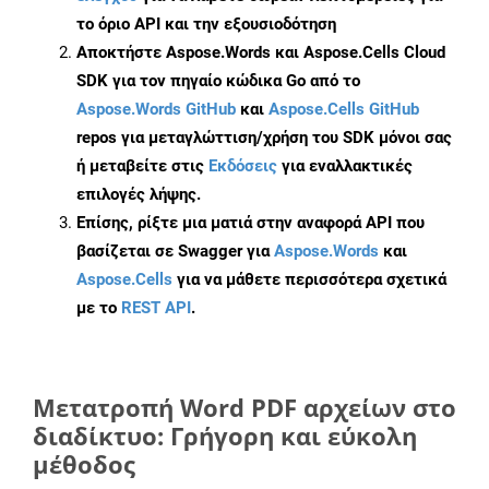
το όριο API και την εξουσιοδότηση
Αποκτήστε Aspose.Words και Aspose.Cells Cloud
SDK για τον πηγαίο κώδικα Go από το
Aspose.Words GitHub
και
Aspose.Cells GitHub
repos για μεταγλώττιση/χρήση του SDK μόνοι σας
ή μεταβείτε στις
Εκδόσεις
για εναλλακτικές
επιλογές λήψης.
Επίσης, ρίξτε μια ματιά στην αναφορά API που
βασίζεται σε Swagger για
Aspose.Words
και
Aspose.Cells
για να μάθετε περισσότερα σχετικά
με το
REST API
.
Μετατροπή Word PDF αρχείων στο
διαδίκτυο: Γρήγορη και εύκολη
μέθοδος