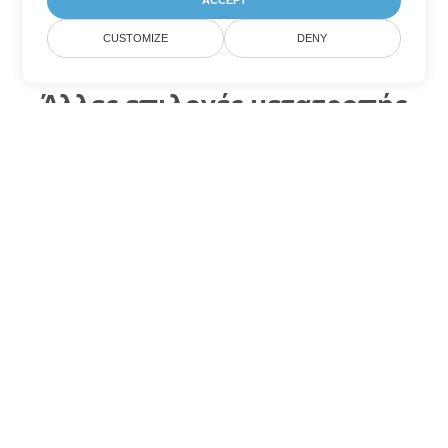
ACCEPT
CUSTOMIZE
DENY
Άλλες επιλογές μετατροπής
Word
Μετατροπή PDF σε DOC
DOC:
Microsoft Word Binary Format
Μετατροπή PDF σε DOT
DOT:
Microsoft Word Template Files
Μετατροπή PDF σε DOCX
DOCX:
Office 2007+ Word Document
Μετατροπή PDF σε DOCM