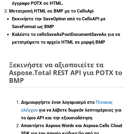
έγγραφο POTX σε HTML.
Μετατροπή HTML σε BMP με το CellsApi
Εκκινήστε την
SaveOption
από το CellsAPI με
SaveFormat ως BMP
Καλέστε το
cellsSaveAsPostDocumentSaveAs
για να
μετατρέψετε το αρχείο HTML σε μορφή
BMP
Ξεκινήστε να αξιοποιείτε τα
Aspose.Total REST API για POTX to
BMP
Δημιουργήστε έναν λογαριασμό στο
Πίνακας
ελέγχου
για να λάβετε δωρεάν λεπτομέρειες για
το όριο API και την εξουσιοδότηση
Αποκτήστε Aspose.Words και Aspose.Cells Cloud
SDK για τον πηγαίο κώδικα Go από το