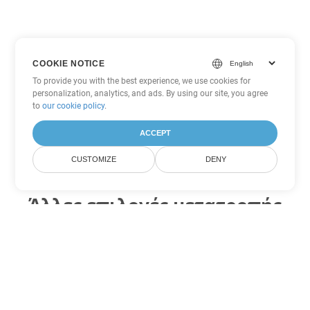
COOKIE NOTICE
To provide you with the best experience, we use cookies for
personalization, analytics, and ads. By using our site, you agree
to
our cookie policy
.
ACCEPT
CUSTOMIZE
DENY
Άλλες επιλογές μετατροπής
PowerPoint
Μετατροπή POTX σε DOC
DOC:
Microsoft Word Binary Format