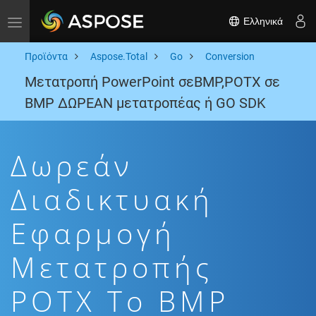
Ελληνικά
Toggle navigation
Προϊόντα
Aspose.Total
Go
Conversion
Μετατροπή PowerPoint σεBMP,POTX σε
BMP ΔΩΡΕΑΝ μετατροπέας ή GO SDK
Δωρεάν
Διαδικτυακή
Εφαρμογή
Μετατροπής
POTX To BMP