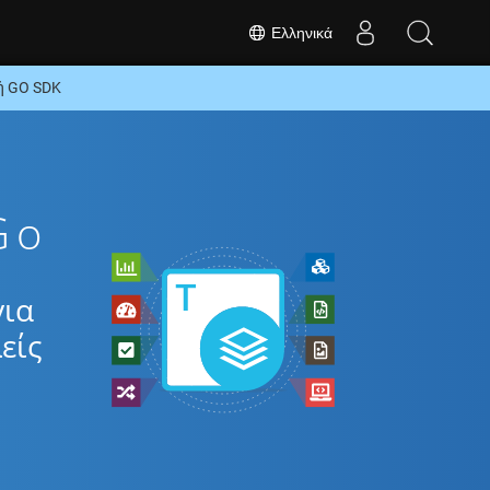
Ελληνικά
ή GO SDK
Go
για
είς