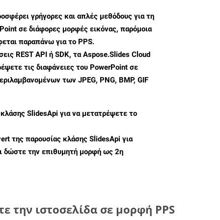
ροσφέρει γρήγορες και απλές μεθόδους για τη
oint σε διάφορες μορφές εικόνας, παρόμοια
φεται παραπάνω για το PPS.
ις REST API ή SDK, τα Aspose.Slides Cloud
έψετε τις διαφάνειες του PowerPoint σε
περιλαμβανομένων των JPEG, PNG, BMP, GIF
 κλάσης
SlidesApi
για να μετατρέψετε το
ert
της παρουσίας κλάσης SlidesApi για
ι δώστε την επιθυμητή μορφή ως 2η
ε την ιστοσελίδα σε μορφή PPS