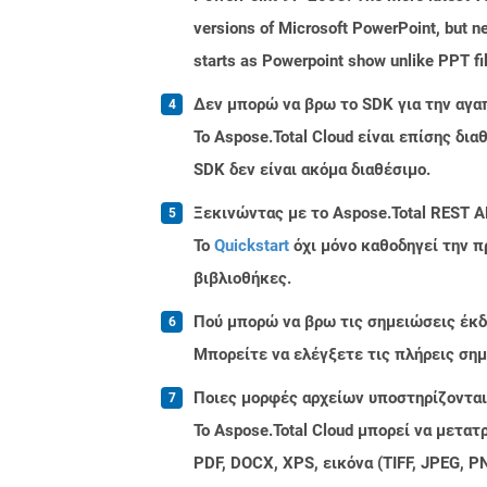
versions of Microsoft PowerPoint, but ne
starts as Powerpoint show unlike PPT fi
Δεν μπορώ να βρω το SDK για την αγα
Το Aspose.Total Cloud είναι επίσης δ
SDK δεν είναι ακόμα διαθέσιμο.
Ξεκινώντας με το Aspose.Total REST A
Το
Quickstart
όχι μόνο καθοδηγεί την π
βιβλιοθήκες.
Πού μπορώ να βρω τις σημειώσεις έκδο
Μπορείτε να ελέγξετε τις πλήρεις ση
Ποιες μορφές αρχείων υποστηρίζονται 
Το Aspose.Total Cloud μπορεί να μετα
PDF, DOCX, XPS, εικόνα (TIFF, JPEG, 