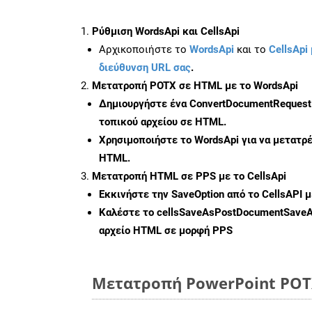
Ρύθμιση WordsApi και CellsApi
Αρχικοποιήστε το
WordsApi
και το
CellsApi 
διεύθυνση URL σας
.
Μετατροπή POTX σε HTML με το WordsApi
Δημιουργήστε ένα
ConvertDocumentRequest
τοπικού αρχείου σε HTML.
Χρησιμοποιήστε το WordsApi για να μετατρ
HTML.
Μετατροπή HTML σε PPS με το CellsApi
Εκκινήστε την
SaveOption
από το CellsAPI 
Καλέστε το
cellsSaveAsPostDocumentSave
αρχείο HTML σε μορφή
PPS
Μετατροπή PowerPoint POTX