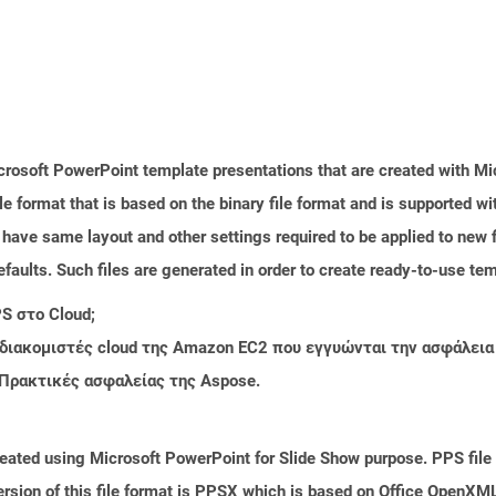
crosoft PowerPoint template presentations that are created with M
le format that is based on the binary file format and is supported 
 have same layout and other settings required to be applied to new f
faults. Such files are generated in order to create ready-to-use templ
S στο Cloud;
 διακομιστές cloud της Amazon EC2 που εγγυώνται την ασφάλεια
 Πρακτικές ασφαλείας της Aspose.
reated using Microsoft PowerPoint for Slide Show purpose. PPS file 
sion of this file format is PPSX which is based on Office OpenXML s