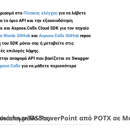
αριασμό στο
Πίνακας ελέγχου
για να λάβετε
α το όριο API και την εξουσιοδότηση
 και Aspose.Cells Cloud SDK για τον πηγαίο
e.Words GitHub
και
Aspose.Cells GitHub
repos
 του SDK μόνοι σας ή μεταβείτε στις
ές επιλογές λήψης.
 στην αναφορά API που βασίζεται σε Swagger
pose.Cells
για να μάθετε περισσότερα
εύκολη μέθοδος
ιάσεων MS PowerPoint από POTX σε Μο