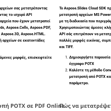
αρχείων σας μετατρέποντας
Το Aspose.Slides Cloud SDK π
τας το ισχυρό API
μετατροπή αρχείων MS PowerP
αρχεία που έχουν μετατραπεί
με τη διαδικασία που περιγρά
ds, Aspose.Cells, Aspose.PDF,
Χρησιμοποιώντας άμεσες κλήσε
, Aspose.3D, Aspose.HTML.
API σάς επιτρέπουν να μετατρ
πή αρχείων σε εκατοντάδες
πολλές μορφές εικόνας, συμ
και TIFF.
Δημιουργήστε παρουσία
ζόμενες μορφές, επισκεφτείτε
έγγραφο POTX
Καλέστε τη μέθοδο
Conv
μετατροπή από POTX κα
παράμετρο.
οπή POTX σε PDF Online
Πώς να μετατρέψετ