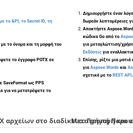
Δημιουργήστε έναν λογ
με το &PI, το Secret ID, τη
δωρεάν λεπτομέρειες γι
Αποκτήστε Aspose.Words
κώδικα Go από το
Aspos
με το όνομα και τη μορφή του
για μεταγλώττιση/χρήση
Εκδόσεις
για εναλλακτικ
έψετε το έγγραφο POTX σε
Επίσης, ρίξτε μια ματιά
για
Aspose.Words
και
As
σχετικά με το
REST API
.
με SaveFormat ως PPS
As
για να μετατρέψετε το
 αρχείων στο διαδίκτυο: Γρήγορη και 
Μετατροπή Παρουσ