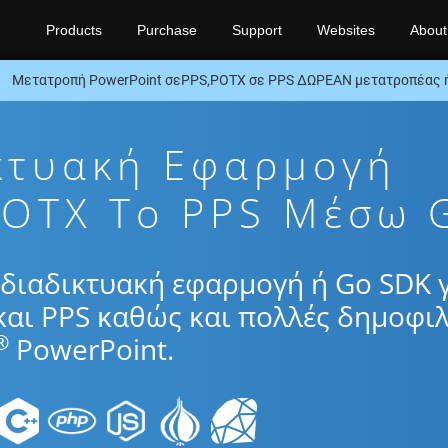
Products
Purchase
Support
Websites
About
Μετατροπή PowerPoint σεPPS,POTX σε PPS ΔΩΡΕΑΝ μετατροπέας 
κτυακή Εφαρμογή
OTX To PPS Μέσω 
διαδικτυακή εφαρμογή ή Go SDK 
αι PPS καθώς και πολλές δημοφιλ
®
PowerPoint.