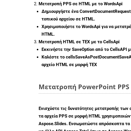
Μετατροπή PPS σε HTML με το WordsApi
Δημιουργήστε ένα
ConvertDocumentRequest
τοπικού αρχείου σε HTML.
Χρησιμοποιήστε το WordsApi για να μετατρ
HTML.
Μετατροπή HTML σε TEX με το CellsApi
Εκκινήστε την
SaveOption
από το CellsAPI 
Καλέστε το
cellsSaveAsPostDocumentSave
αρχείο HTML σε μορφή
TEX
Μετατροπή PowerPoint PPS 
Ενισχύστε τις δυνατότητες μετατροπής των 
τα αρχεία PPS σε μορφή HTML χρησιμοποιώντ
Aspose.Slides. Ενσωματώστε απρόσκοπτα τα 