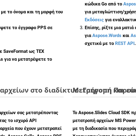
κώδικα Go από το
Aspos
με το όνομα και τη μορφή του
για μεταγλώττιση/χρήση
Εκδόσεις
για εναλλακτικ
έψετε το έγγραφο PPS σε
Επίσης, ρίξτε μια ματιά
για
Aspose.Words
και
As
σχετικά με το
REST API
.
με SaveFormat ως TEX
As
για να μετατρέψετε το
αρχείων στο διαδίκτυο: Γρήγορη και ε
Μετατροπή Παρουσ
αρχείων σας μετατρέποντας
Το Aspose.Slides Cloud SDK π
ας το ισχυρό API
μετατροπή αρχείων MS PowerP
αρχεία που έχουν μετατραπεί
με τη διαδικασία που περιγρά