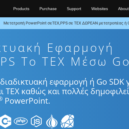
Products
Purchase
Support
Websites
About
Μετατροπή PowerPoint σεTEX,PPS σε TEX ΔΩΡΕΑΝ μετατροπέας ή 
κτυακή Εφαρμογή
PS To TEX Μέσω G
διαδικτυακή εφαρμογή ή Go SDK 
ι TEX καθώς και πολλές δημοφιλε
®
PowerPoint.