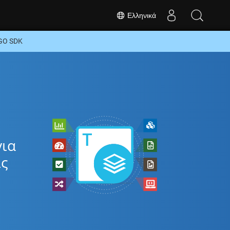
Ελληνικά
GO SDK
o
για
ίς