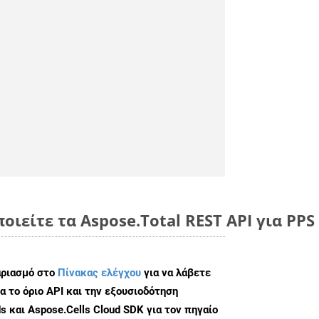
οιείτε τα Aspose.Total REST API για PPS
αριασμό στο
Πίνακας ελέγχου
για να λάβετε
α το όριο API και την εξουσιοδότηση
 και Aspose.Cells Cloud SDK για τον πηγαίο