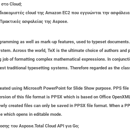
 στο Cloud;
 διακομιστές cloud της Amazon EC2 που εγγυώνται την ασφάλεια
 Πρακτικές ασφαλείας της Aspose.
gramming as well as mark-up features, used to typeset documents. 
system. Across the world, TeX is the ultimate choice of authors and p
job of formatting complex mathematical expressions. In conjunctio
st traditional typesetting systems. Therefore regarded as the clas
reated using Microsoft PowerPoint for Slide Show purpose. PPS file 
sion of this file format is PPSX which is based on Office OpenXML s
wly created files can only be saved in PPSX file format. When a PPS
le which opens in editable mode.
σης του Aspose.Total Cloud API για Go;