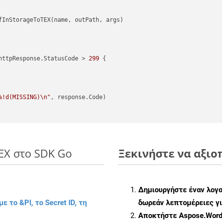
httpResponse.StatusCode > 
299
 {

%!d(MISSING)\n"
, response.Code)

TEX στο SDK Go
Ξεκινήστε να αξιοπ
Δημιουργήστε έναν λογ
με το &PI, το Secret ID, τη
δωρεάν λεπτομέρειες γι
Αποκτήστε Aspose.Words