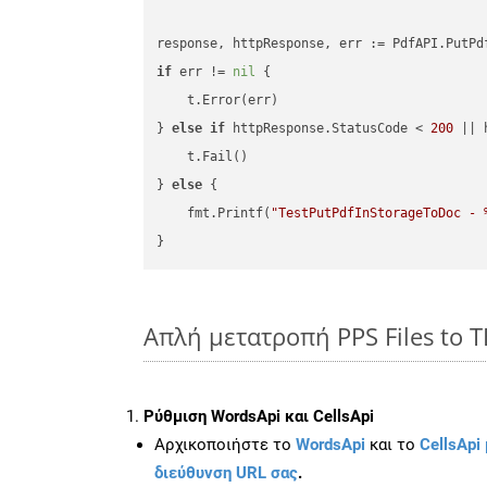
if
 err != 
nil
 {

    t.Error(err)

} 
else
if
 httpResponse.StatusCode < 
200
 || 
    t.Fail()

} 
else
 {

    fmt.Printf(
"TestPutPdfInStorageToDoc - 
Απλή μετατροπή PPS Files to 
Ρύθμιση WordsApi και CellsApi
Αρχικοποιήστε το
WordsApi
και το
CellsApi 
διεύθυνση URL σας
.