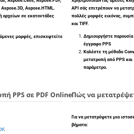
ds, Aspose.Cells, Aspose.PDF,
Χρησιμοποιώντας άμεσες κλήσε
, Aspose.3D, Aspose.HTML.
API σάς επιτρέπουν να μετατρ
πή αρχείων σε εκατοντάδες
πολλές μορφές εικόνας, συμ
και TIFF.
Δημιουργήστε παρουσία
ζόμενες μορφές, επισκεφτείτε
έγγραφο PPS
Καλέστε τη μέθοδο
Conv
μετατροπή από PPS και
παράμετρο.
πή PPS σε PDF Online
Πώς να μετατρέψετ
Για να μετατρέψετε μια ιστοσ
βήματα:
DF
.