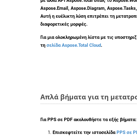
με άλλα API Aspose.Total όπως το Aspose.Wor
Aspose.Email, Aspose.Diagram, Aspose.Tasks
Αυτή η ευέλικτη λύση επιτρέπει τη μετατρο
διαφορετικές μορφές.
Για μια ολοκληρωμένη λίστα με τις υποστηρι
τη
σελίδα Aspose.Total Cloud
.
Απλά βήματα για τη μετατρο
Για
PPS σε PDF
ακολουθήστε τα εξής βήματα:
Επισκεφτείτε την ιστοσελίδα
PPS σε P