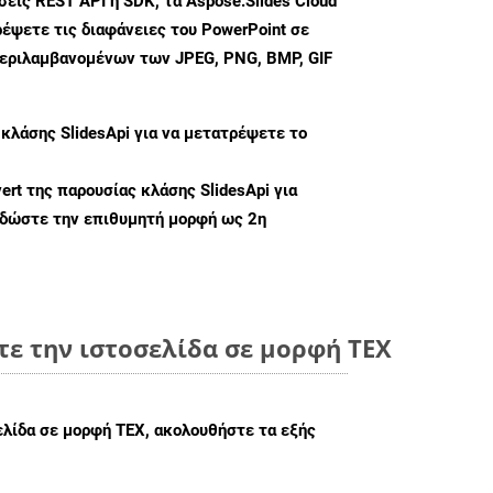
ις REST API ή SDK, τα Aspose.Slides Cloud
έψετε τις διαφάνειες του PowerPoint σε
περιλαμβανομένων των JPEG, PNG, BMP, GIF
 κλάσης
SlidesApi
για να μετατρέψετε το
ert
της παρουσίας κλάσης SlidesApi για
 δώστε την επιθυμητή μορφή ως 2η
ε την ιστοσελίδα σε μορφή TEX
ελίδα σε μορφή TEX, ακολουθήστε τα εξής