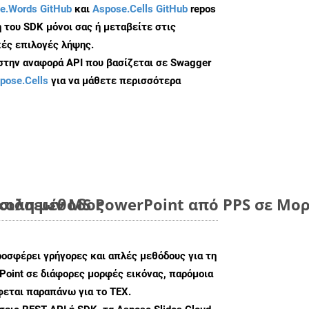
e.Words GitHub
και
Aspose.Cells GitHub
repos
 του SDK μόνοι σας ή μεταβείτε στις
ές επιλογές λήψης.
 στην αναφορά API που βασίζεται σε Swagger
pose.Cells
για να μάθετε περισσότερα
ύκολη μέθοδος
ιάσεων MS PowerPoint από PPS σε Μορ
ροσφέρει γρήγορες και απλές μεθόδους για τη
oint σε διάφορες μορφές εικόνας, παρόμοια
φεται παραπάνω για το TEX.