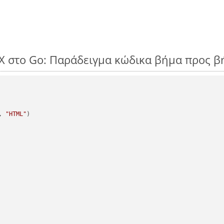
EX στο Go: Παράδειγμα κώδικα βήμα προς β
, 
"HTML"
)
