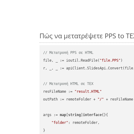
Πώς να μετατρέψετε PPS to T
// Μετατροπή PPS σε HTML
file, _ := ioutil.ReadFile(
"file.PPS"
)

r, _, _ := apiClient.SlidesApi.Convert(file
// Μετατροπή HTML σε TEX
resFileName := 
"result.HTML"
outPath := remoteFolder + 
"/"
 + resFileName

args := 
map
[
string
]
interface
{}{

"folder"
: remoteFolder,

}
