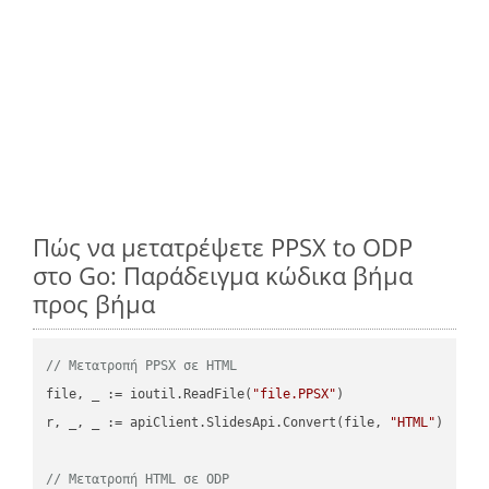
Πώς να μετατρέψετε PPSX to ODP
στο Go: Παράδειγμα κώδικα βήμα
προς βήμα
// Μετατροπή PPSX σε HTML
file, _ := ioutil.ReadFile(
"file.PPSX"
)

r, _, _ := apiClient.SlidesApi.Convert(file, 
"HTML"
)

// Μετατροπή HTML σε ODP