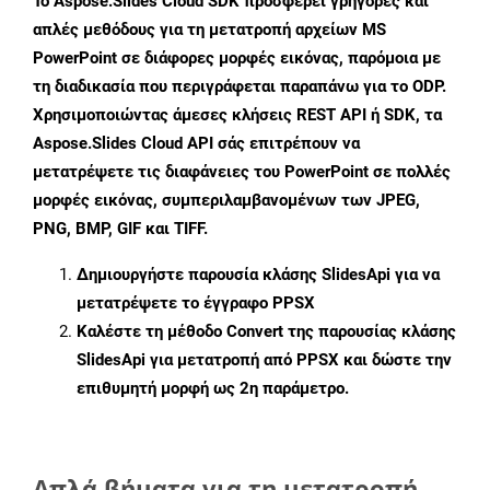
Το Aspose.Slides Cloud SDK προσφέρει γρήγορες και
απλές μεθόδους για τη μετατροπή αρχείων MS
PowerPoint σε διάφορες μορφές εικόνας, παρόμοια με
τη διαδικασία που περιγράφεται παραπάνω για το ODP.
Χρησιμοποιώντας άμεσες κλήσεις REST API ή SDK, τα
Aspose.Slides Cloud API σάς επιτρέπουν να
μετατρέψετε τις διαφάνειες του PowerPoint σε πολλές
μορφές εικόνας, συμπεριλαμβανομένων των JPEG,
PNG, BMP, GIF και TIFF.
Δημιουργήστε παρουσία κλάσης
SlidesApi
για να
μετατρέψετε το έγγραφο PPSX
Καλέστε τη μέθοδο
Convert
της παρουσίας κλάσης
SlidesApi για μετατροπή από PPSX και δώστε την
επιθυμητή μορφή ως 2η παράμετρο.
Απλά βήματα για τη μετατροπή