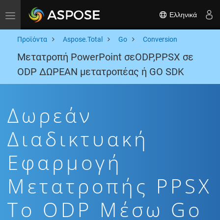
Ελληνικά
Toggle navigation
Προϊόντα
Aspose.Total
Go
Conversion
Μετατροπή PowerPoint σεODP,PPSX σε
ODP ΔΩΡΕΑΝ μετατροπέας ή GO SDK
Δωρεάν
Διαδικτυακή
Εφαρμογή
Μετατροπής PPSX
To ODP Μέσω Go