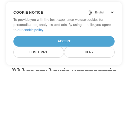
COOKIE NOTICE
To provide you with the best experience, we use cookies for
personalization, analytics, and ads. By using our site, you agree
to
our cookie policy
.
ACCEPT
CUSTOMIZE
DENY
Άλλες επιλογές μετατροπής
PowerPoint
Μετατροπή PPSX σε DOC
DOC:
Microsoft Word Binary Format
Μετατροπή PPSX σε DOT
DOT:
Microsoft Word Template Files