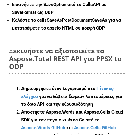
Εκκινήστε την
SaveOption
από το CellsAPI με
SaveFormat ως ODP
Καλέστε το
cellsSaveAsPostDocumentSaveAs
για να
μετατρέψετε το αρχείο HTML σε μορφή
ODP
Ξεκινήστε να αξιοποιείτε τα
Aspose.Total REST API για PPSX to
ODP
Δημιουργήστε έναν λογαριασμό στο
Πίνακας
ελέγχου
για να λάβετε δωρεάν λεπτομέρειες για
το όριο API και την εξουσιοδότηση
Αποκτήστε Aspose.Words και Aspose.Cells Cloud
SDK για τον πηγαίο κώδικα Go από το
Aspose.Words GitHub
και
Aspose.Cells GitHub