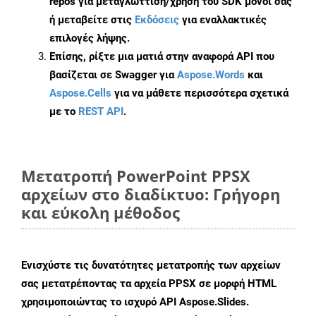
repos για μεταγλώττιση/χρήση του SDK μόνοι σας
ή μεταβείτε στις
Εκδόσεις
για εναλλακτικές
επιλογές λήψης.
Επίσης, ρίξτε μια ματιά στην αναφορά API που
βασίζεται σε Swagger για
Aspose.Words
και
Aspose.Cells
για να μάθετε περισσότερα σχετικά
με το
REST API
.
Μετατροπή PowerPoint PPSX
αρχείων στο διαδίκτυο: Γρήγορη
και εύκολη μέθοδος
Ενισχύστε τις δυνατότητες μετατροπής των αρχείων
σας μετατρέποντας τα αρχεία PPSX σε μορφή HTML
χρησιμοποιώντας το ισχυρό API Aspose.Slides.