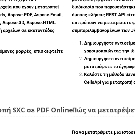
ρχεία που έχουν μετατραπεί
διαδικασία που παρουσιάστηκ
ds, Aspose.PDF, Aspose.Email,
άμεσες κλήσεις REST API είτε
s, Aspose.3D, Aspose.HTML.
επιτρέπουν να μετατρέπετε φ
πή αρχείων σε εκατοντάδες
συμπεριλαμβανομένων των JPE
Δημιουργήστε αντικείμ
χρησιμοποιώντας την ι
ζόμενες μορφές, επισκεφτείτε
Δημιουργήστε αντικείμ
μετατρέψετε το έγγραφ
Καλέστε τη μέθοδο
Sav
CellsApi για μετατροπή
πή SXC σε PDF Online
Πώς να μετατρέψε
Για να μετατρέψετε μια ιστοσ