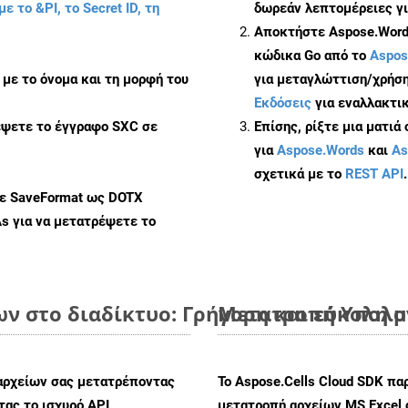
με το &PI, το Secret ID, τη
δωρεάν λεπτομέρειες γι
Αποκτήστε Aspose.Words
κώδικα Go από το
Aspos
με το όνομα και τη μορφή του
για μεταγλώττιση/χρήση
Εκδόσεις
για εναλλακτικ
έψετε το έγγραφο SXC σε
Επίσης, ρίξτε μια ματιά
για
Aspose.Words
και
As
σχετικά με το
REST API
.
με SaveFormat ως DOTX
As
για να μετατρέψετε το
ων στο διαδίκτυο: Γρήγορη και εύκολη 
Μετατροπή Υπολογ
αρχείων σας μετατρέποντας
Το Aspose.Cells Cloud SDK πα
ας το ισχυρό API
μετατροπή αρχείων MS Excel 