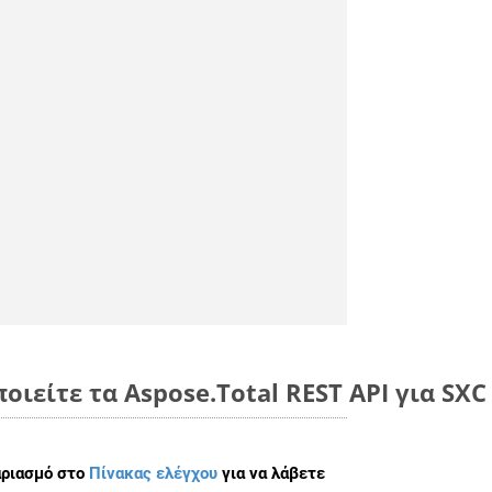
οιείτε τα Aspose.Total REST API για SX
αριασμό στο
Πίνακας ελέγχου
για να λάβετε