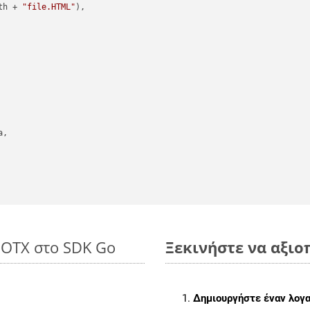
th + 
"file.HTML"
),

,

DOTX στο SDK Go
Ξεκινήστε να αξιοπ
Δημιουργήστε έναν λογ