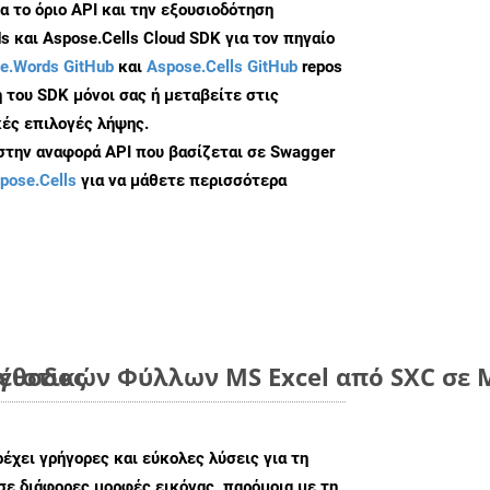
α το όριο API και την εξουσιοδότηση
 και Aspose.Cells Cloud SDK για τον πηγαίο
e.Words GitHub
και
Aspose.Cells GitHub
repos
 του SDK μόνοι σας ή μεταβείτε στις
ές επιλογές λήψης.
 στην αναφορά API που βασίζεται σε Swagger
pose.Cells
για να μάθετε περισσότερα
μέθοδος
ιστικών Φύλλων MS Excel από SXC σε Μ
ρέχει γρήγορες και εύκολες λύσεις για τη
σε διάφορες μορφές εικόνας, παρόμοια με τη