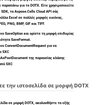
ε παραπάνω για το DOTX. Είτε χρησιμοποιείτε
 SDK, τα Aspose.Cells Cloud API σάς
ύλλα Excel σε πολλές μορφές εικόνας,
G, PNG, BMP, GIF και TIFF.
ενο
SaveOption
και ορίστε τη μορφή επιθυμίας
διότητα
SaveFormat
.
ενο
ConvertDocumentRequest
για να
ο SXC
eAsPostDocument
της παρουσίας κλάσης
 από SXC
τε την ιστοσελίδα σε μορφή DOTX
ελίδα σε μορφή DOTX, ακολουθήστε τα εξής