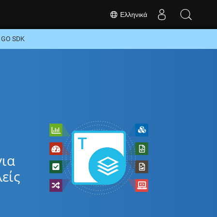
Ελληνικά
 GO SDK
για
είς