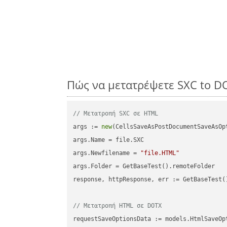
Πώς να μετατρέψετε SXC to D
// Μετατροπή SXC σε HTML
args := 
new
(CellsSaveAsPostDocumentSaveAsOpt
args.Name = file.SXC

args.Newfilename = 
"file.HTML"
args.Folder = GetBaseTest().remoteFolder

response, httpResponse, err := GetBaseTest(
// Μετατροπή HTML σε DOTX
requestSaveOptionsData := models.HtmlSaveOpt