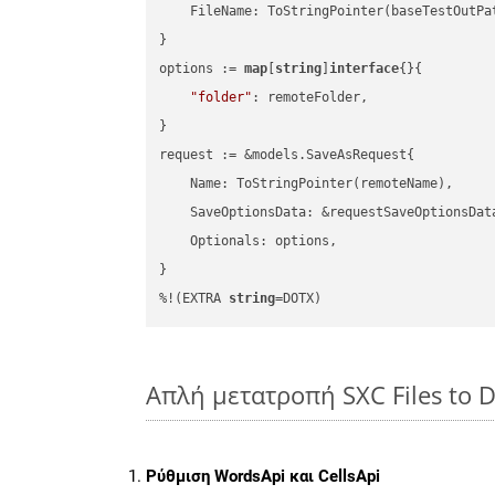
    FileName: ToStringPointer(baseTestOutPa
}

options := 
map
[
string
]
interface
{}{

"folder"
: remoteFolder,

}

request := &models.SaveAsRequest{

    Name: ToStringPointer(remoteName),

    SaveOptionsData: &requestSaveOptionsData
    Optionals: options,

}

%!(EXTRA 
string
=DOTX)
Απλή μετατροπή SXC Files to 
Ρύθμιση WordsApi και CellsApi