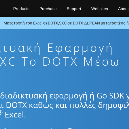
Products
Purchase
Support
Websites
About
Μετατροπή του Excel σεDOTX,SXC σε DOTX ΔΩΡΕΑΝ μετατροπέας ή
κτυακή Εφαρμογή
SXC To DOTX Μέσω
διαδικτυακή εφαρμογή ή Go SDK 
αι DOTX καθώς και πολλές δημοφιλ
®
Excel.