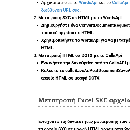
Αρχικοποιήστε το
WordsApi
και το
CellsApi 
διεύθυνση URL σας
.
Μετατροπή SXC σε HTML με το WordsApi
Δημιουργήστε ένα
ConvertDocumentRequest
τοπικού αρχείου σε HTML.
Χρησιμοποιήστε το WordsApi για να μετατρ
HTML.
Μετατροπή HTML σε DOTX με το CellsApi
Εκκινήστε την
SaveOption
από το CellsAPI 
Καλέστε το
cellsSaveAsPostDocumentSave
αρχείο HTML σε μορφή
DOTX
Μετατροπή Excel SXC αρχεί
Ενισχύστε τις δυνατότητες μετατροπής των 
τα αρχεία SXC σε μορφή HTML χρησιμοποιώντ