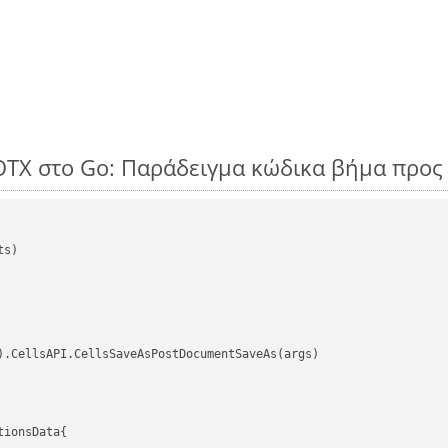
OTX στο Go: Παράδειγμα κώδικα βήμα προς
s)

).CellsAPI.CellsSaveAsPostDocumentSaveAs(args)

ionsData{
