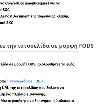
ενο
ConvertDocumentRequest
για να
ο SXC
eAsPostDocument
της παρουσίας κλάσης
 από SXC
τε την ιστοσελίδα σε μορφή FODS
ελίδα σε μορφή FODS, ακολουθήστε τα εξής
τοπο
“Ιστοσελίδα σε FODS”
.
η URL της ιστοσελίδας που θέλετε να
σμένο πλαίσιο εισαγωγής.
«Μετατροπή» για να ξεκινήσει η διαδικασία