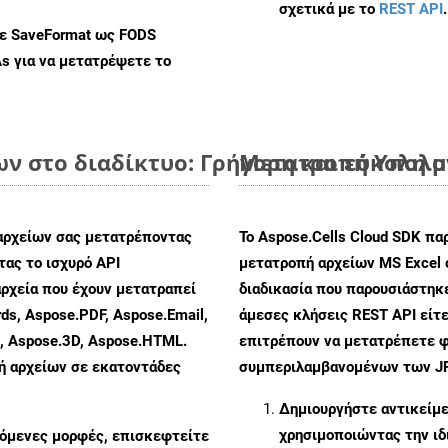
σχετικά με το
REST API
.
με SaveFormat ως FODS
As
για να μετατρέψετε το
ων στο διαδίκτυο: Γρήγορη και εύκολη 
Μετατροπή Υπολογ
αρχείων σας μετατρέποντας
Το Aspose.Cells Cloud SDK πα
ας το ισχυρό API
μετατροπή αρχείων MS Excel 
ρχεία που έχουν μετατραπεί
διαδικασία που παρουσιάστηκ
ds, Aspose.PDF, Aspose.Email,
άμεσες κλήσεις REST API είτε
s, Aspose.3D, Aspose.HTML.
επιτρέπουν να μετατρέπετε φ
πή αρχείων σε εκατοντάδες
συμπεριλαμβανομένων των JPE
Δημιουργήστε αντικείμ
χρησιμοποιώντας την ι
ζόμενες μορφές, επισκεφτείτε