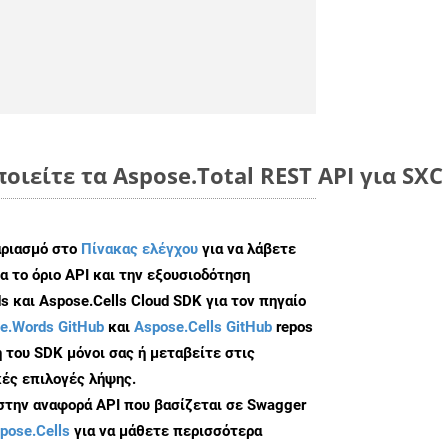
οιείτε τα Aspose.Total REST API για SXC
αριασμό στο
Πίνακας ελέγχου
για να λάβετε
α το όριο API και την εξουσιοδότηση
 και Aspose.Cells Cloud SDK για τον πηγαίο
e.Words GitHub
και
Aspose.Cells GitHub
repos
 του SDK μόνοι σας ή μεταβείτε στις
ές επιλογές λήψης.
 στην αναφορά API που βασίζεται σε Swagger
pose.Cells
για να μάθετε περισσότερα