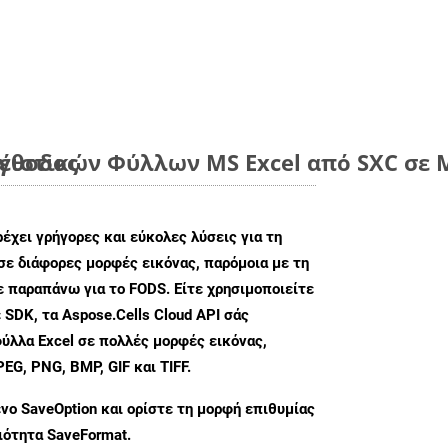
μέθοδος
ιστικών Φύλλων MS Excel από SXC σε Μ
ρέχει γρήγορες και εύκολες λύσεις για τη
σε διάφορες μορφές εικόνας, παρόμοια με τη
ε παραπάνω για το FODS. Είτε χρησιμοποιείτε
 SDK, τα Aspose.Cells Cloud API σάς
ύλλα Excel σε πολλές μορφές εικόνας,
G, PNG, BMP, GIF και TIFF.
ενο
SaveOption
και ορίστε τη μορφή επιθυμίας
διότητα
SaveFormat
.