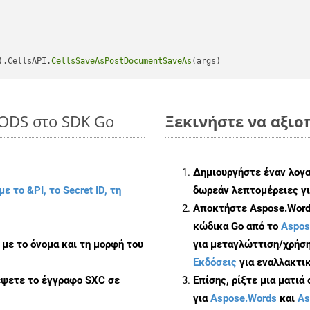
).CellsAPI.
CellsSaveAsPostDocumentSaveAs
FODS στο SDK Go
Ξεκινήστε να αξιοπ
Δημιουργήστε έναν λογ
με το &PI, το Secret ID, τη
δωρεάν λεπτομέρειες γι
Αποκτήστε Aspose.Words
κώδικα Go από το
Aspos
με το όνομα και τη μορφή του
για μεταγλώττιση/χρήση
Εκδόσεις
για εναλλακτικ
έψετε το έγγραφο SXC σε
Επίσης, ρίξτε μια ματιά
για
Aspose.Words
και
As