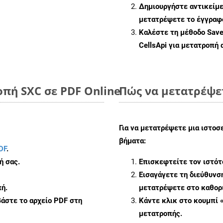
Δημιουργήστε αντικείμ
μετατρέψετε το έγγραφ
Καλέστε τη μέθοδο
Sav
CellsApi για μετατροπή
πή SXC σε PDF Online
Πώς να μετατρέψε
Για να μετατρέψετε μια ιστοσ
βήματα:
DF
.
ή σας.
Επισκεφτείτε τον ιστό
Εισαγάγετε τη διεύθυνσ
ή.
μετατρέψετε στο καθορι
άστε το αρχείο PDF στη
Κάντε κλικ στο κουμπί 
μετατροπής.