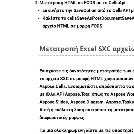
Μετατροπή HTML σε FODS με το CellsApi
Εκκινήστε την
SaveOption
από το CellsAPI 
Καλέστε το
cellsSaveAsPostDocumentSave
αρχείο HTML σε μορφή
FODS
Μετατροπή Excel SXC αρχεί
Ενισχύστε τις δυνατότητες μετατροπής των 
τα αρχεία SXC σε μορφή HTML χρησιμοποιώντ
Aspose.Cells. Ενσωματώστε απρόσκοπτα τα α
με άλλα API Aspose.Total όπως το Aspose.Wor
Aspose.Slides, Aspose.Diagram, Aspose.Task
Αυτή η ευέλικτη λύση επιτρέπει τη μετατρο
διαφορετικές μορφές.
Για μια ολοκληρωμένη λίστα με τις υποστηρι