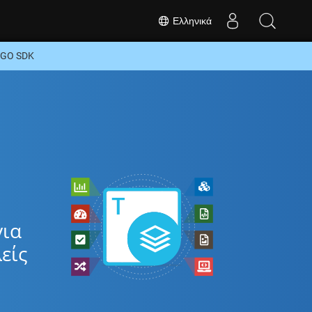
Ελληνικά
 GO SDK
για
είς