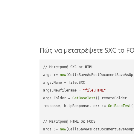
Πώς να μετατρέψετε SXC to F
// Μετατροπή SXC σε 
HTML
args := 
new
(CellsSaveAsPostDocumentSaveAsOpt
args.Name = file.SXC

args.Newfilename = 
"file.HTML"
args.Folder = 
GetBaseTest
().remoteFolder

response, httpResponse, err := 
GetBaseTest
(
// Μετατροπή HTML σε FODS

args := 
new
(CellsSaveAsPostDocumentSaveAsOpt