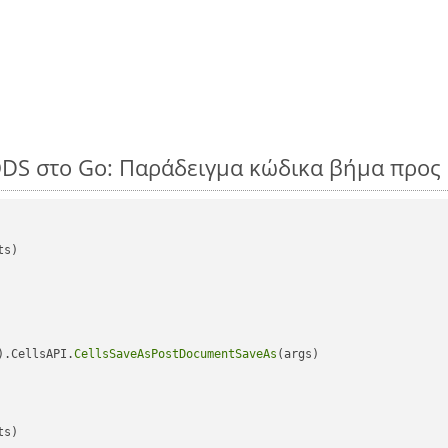
ODS στο Go: Παράδειγμα κώδικα βήμα προς
s)

).CellsAPI.
CellsSaveAsPostDocumentSaveAs
(args)

s)
