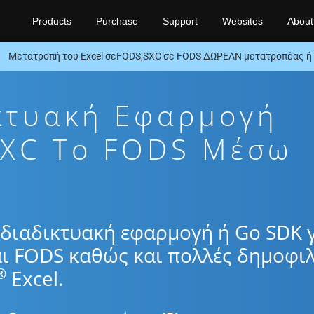
Products
Purchase
Support
Websites
About
Μετατροπή του Excel σεFODS,SXC σε FODS ΔΩΡΕΑΝ μετατροπέας ή
κτυακή Εφαρμογή
SXC To FODS Μέσω
διαδικτυακή εφαρμογή ή Go SDK 
ι FODS καθώς και πολλές δημοφιλ
®
Excel.