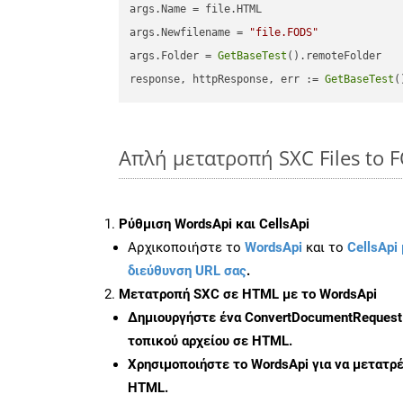
args.Name = file.HTML

args.Newfilename = 
"file.FODS"
args.Folder = 
GetBaseTest
().remoteFolder

response, httpResponse, err := 
GetBaseTest
(
Απλή μετατροπή SXC Files to 
Ρύθμιση WordsApi και CellsApi
Αρχικοποιήστε το
WordsApi
και το
CellsApi 
διεύθυνση URL σας
.
Μετατροπή SXC σε HTML με το WordsApi
Δημιουργήστε ένα
ConvertDocumentRequest
τοπικού αρχείου σε HTML.
Χρησιμοποιήστε το WordsApi για να μετατρ
HTML.