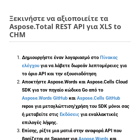
Ξεκινήστε να αξιοποιείτε τα
Aspose.Total REST API για XLS to
CHM
Δημιουργήστε έναν λογαριασμό στο
Πίνακας
ελέγχου
για να λάβετε δωρεάν λεπτομέρειες για
το όριο API και την εξουσιοδότηση
Αποκτήστε Aspose.Words και Aspose.Cells Cloud
SDK για τον πηγαίο κώδικα Go από το
Aspose.Words GitHub
και
Aspose.Cells GitHub
repos για μεταγλώττιση/χρήση του SDK μόνοι σας
ή μεταβείτε στις
Εκδόσεις
για εναλλακτικές
επιλογές λήψης.
Επίσης, ρίξτε μια ματιά στην αναφορά API που
βασίζεται σε Swagger για
Aspose.Words
και