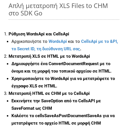
Απλή μετατροπή XLS Files to CHM
στο SDK Go
Ρύθμιση WordsApi και CellsApi
Αρχικοποιήστε το
WordsApi
και το
CellsApi με το &PI,
το Secret ID, τη διεύθυνση URL σας
.
Μετατροπή XLS σε HTML με το WordsApi
Δημιουργήστε ένα
ConvertDocumentRequest
με το
όνομα και τη μορφή του τοπικού αρχείου σε HTML.
Χρησιμοποιήστε το WordsApi για να μετατρέψετε το
έγγραφο XLS σε HTML.
Μετατροπή HTML σε CHM με το CellsApi
Εκκινήστε την
SaveOption
από το CellsAPI με
SaveFormat ως CHM
Καλέστε το
cellsSaveAsPostDocumentSaveAs
για να
μετατρέψετε το αρχείο HTML σε μορφή
CHM