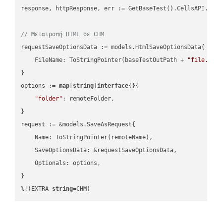
response, httpResponse, err := GetBaseTest().CellsAPI.Cell
// Μετατροπή HTML σε CHM
requestSaveOptionsData := models.HtmlSaveOptionsData{

    FileName: ToStringPointer(baseTestOutPath + 
"file.HTM
}

options := 
map
[
string
]
interface
{}{

"folder"
: remoteFolder,

}

request := &models.SaveAsRequest{

    Name: ToStringPointer(remoteName),

    SaveOptionsData: &requestSaveOptionsData,

    Optionals: options,

}

%!(EXTRA 
string
=CHM)