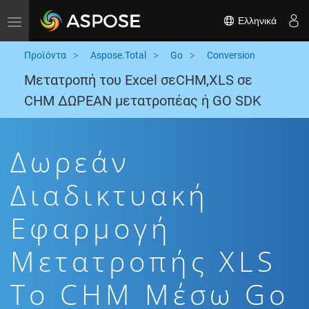
Ελληνικά
Toggle navigation
Προϊόντα
Aspose.Total
Go
Conversion
Μετατροπή του Excel σεCHM,XLS σε
CHM ΔΩΡΕΑΝ μετατροπέας ή GO SDK
Δωρεάν
Διαδικτυακή
Εφαρμογή
Μετατροπής XLS
To CHM Μέσω Go