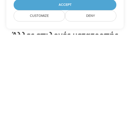
ACCEPT
CUSTOMIZE
DENY
Άλλες επιλογές μετατροπής
Excel
Μετατροπή XLS σε DOC
DOC:
Microsoft Word Binary Format
Μετατροπή XLS σε DOT
DOT:
Microsoft Word Template Files
Μετατροπή XLS σε DOCX
DOCX:
Office 2007+ Word Document
Μετατροπή XLS σε DOCM