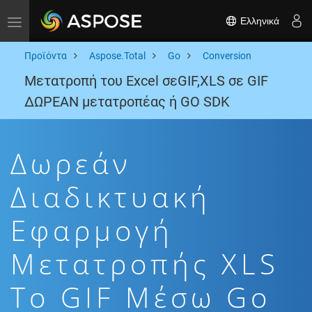
Ελληνικά
Toggle navigation
Προϊόντα
Aspose.Total
Go
Conversion
Μετατροπή του Excel σεGIF,XLS σε GIF
ΔΩΡΕΑΝ μετατροπέας ή GO SDK
Δωρεάν
Διαδικτυακή
Εφαρμογή
Μετατροπής XLS
To GIF Μέσω Go