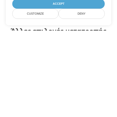
ACCEPT
CUSTOMIZE
DENY
Άλλες επιλογές μετατροπής
Excel
Μετατροπή XLS σε DOC
DOC:
Microsoft Word Binary Format
Μετατροπή XLS σε DOT
DOT:
Microsoft Word Template Files
Μετατροπή XLS σε DOCX
DOCX:
Office 2007+ Word Document
Μετατροπή XLS σε DOCM