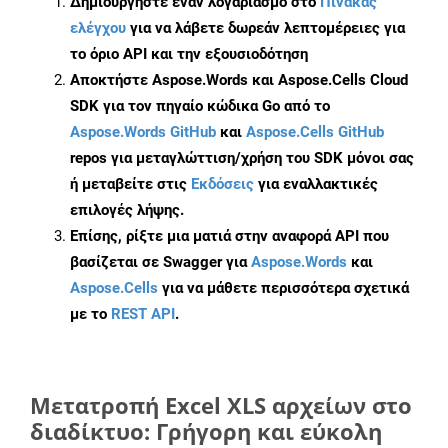
Δημιουργήστε έναν λογαριασμό στο
Πίνακας
ελέγχου
για να λάβετε δωρεάν λεπτομέρειες για
το όριο API και την εξουσιοδότηση
Αποκτήστε Aspose.Words και Aspose.Cells Cloud
SDK για τον πηγαίο κώδικα Go από το
Aspose.Words GitHub
και
Aspose.Cells GitHub
repos για μεταγλώττιση/χρήση του SDK μόνοι σας
ή μεταβείτε στις
Εκδόσεις
για εναλλακτικές
επιλογές λήψης.
Επίσης, ρίξτε μια ματιά στην αναφορά API που
βασίζεται σε Swagger για
Aspose.Words
και
Aspose.Cells
για να μάθετε περισσότερα σχετικά
με το
REST API
.
Μετατροπή Excel XLS αρχείων στο
διαδίκτυο: Γρήγορη και εύκολη