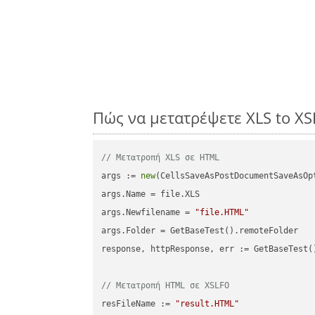
Πώς να μετατρέψετε XLS to X
// Μετατροπή XLS σε HTML
args := 
new
(CellsSaveAsPostDocumentSaveAsOpt
args.Name = file.XLS

args.Newfilename = 
"file.HTML"
args.Folder = GetBaseTest().remoteFolder

response, httpResponse, err := GetBaseTest(
// Μετατροπή HTML σε XSLFO
resFileName := 
"result.HTML"