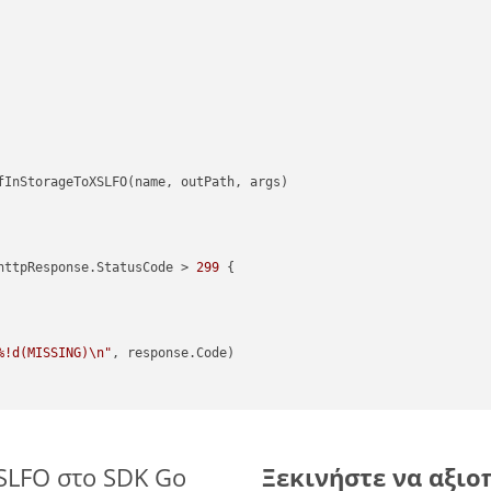
httpResponse.StatusCode > 
299
 {

%!d(MISSING)\n"
, response.Code)

XSLFO στο SDK Go
Ξεκινήστε να αξιοπ