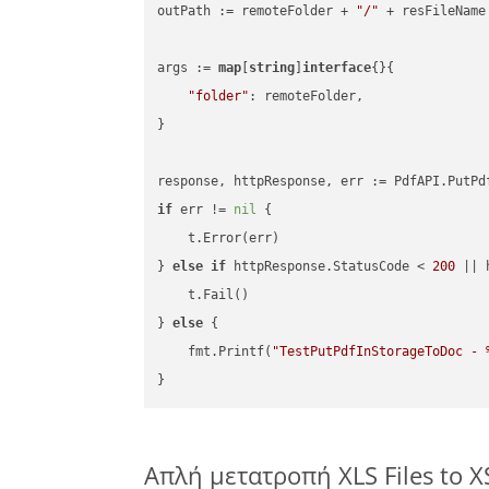
outPath := remoteFolder + 
"/"
 + resFileName

args := 
map
[
string
]
interface
{}{

"folder"
: remoteFolder,

}

if
 err != 
nil
 {

    t.Error(err)

} 
else
if
 httpResponse.StatusCode < 
200
 || 
    t.Fail()

} 
else
 {

    fmt.Printf(
"TestPutPdfInStorageToDoc - 
Απλή μετατροπή XLS Files to 