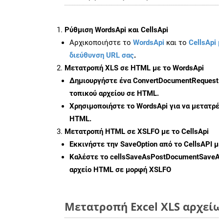
Ρύθμιση WordsApi και CellsApi
Αρχικοποιήστε το
WordsApi
και το
CellsApi 
διεύθυνση URL σας
.
Μετατροπή XLS σε HTML με το WordsApi
Δημιουργήστε ένα
ConvertDocumentRequest
τοπικού αρχείου σε HTML.
Χρησιμοποιήστε το WordsApi για να μετατρ
HTML.
Μετατροπή HTML σε XSLFO με το CellsApi
Εκκινήστε την
SaveOption
από το CellsAPI 
Καλέστε το
cellsSaveAsPostDocumentSave
αρχείο HTML σε μορφή
XSLFO
Μετατροπή Excel XLS αρχεί