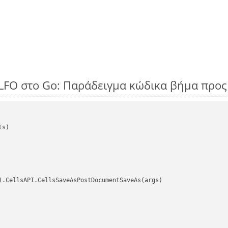
SLFO στο Go: Παράδειγμα κώδικα βήμα προ
s)

).CellsAPI.CellsSaveAsPostDocumentSaveAs(args)
