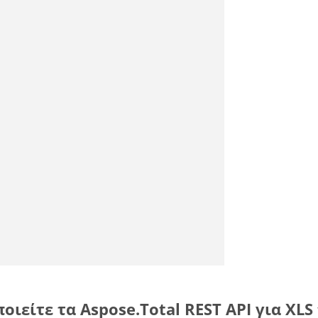
οιείτε τα Aspose.Total REST API για XLS