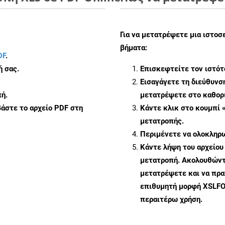
Για να μετατρέψετε μια ιστοσ
βήματα:
DF
.
ή σας.
Επισκεφτείτε τον ιστό
Εισαγάγετε τη διεύθυνσ
ή.
μετατρέψετε στο καθορι
άστε το αρχείο PDF στη
Κάντε κλικ στο κουμπί 
μετατροπής.
Περιμένετε να ολοκληρω
Κάντε λήψη του αρχείου
μετατροπή. Ακολουθώντα
μετατρέψετε και να πρ
επιθυμητή μορφή XSLFO
περαιτέρω χρήση.