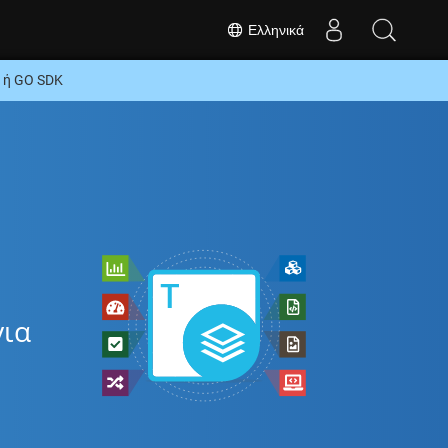
Ελληνικά
 ή GO SDK
για