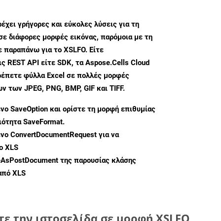
ρέχει γρήγορες και εύκολες λύσεις για τη
σε διάφορες μορφές εικόνας, παρόμοια με τη
ε παραπάνω για το XSLFO. Είτε
ς REST API είτε SDK, τα Aspose.Cells Cloud
ρέπετε φύλλα Excel σε πολλές μορφές
 των JPEG, PNG, BMP, GIF και TIFF.
ενο
SaveOption
και ορίστε τη μορφή επιθυμίας
διότητα
SaveFormat
.
ενο
ConvertDocumentRequest
για να
ο XLS
eAsPostDocument
της παρουσίας κλάσης
 από XLS
τε την ιστοσελίδα σε μορφή XSLFO