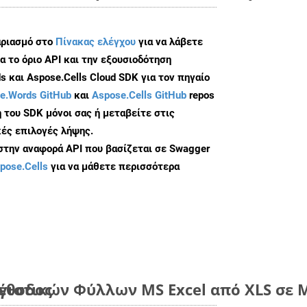
αριασμό στο
Πίνακας ελέγχου
για να λάβετε
α το όριο API και την εξουσιοδότηση
 και Aspose.Cells Cloud SDK για τον πηγαίο
e.Words GitHub
και
Aspose.Cells GitHub
repos
 του SDK μόνοι σας ή μεταβείτε στις
ές επιλογές λήψης.
 στην αναφορά API που βασίζεται σε Swagger
pose.Cells
για να μάθετε περισσότερα
μέθοδος
ιστικών Φύλλων MS Excel από XLS σε Μ