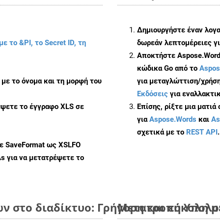
Δημιουργήστε έναν λογ
με το &PI, το Secret ID, τη
δωρεάν λεπτομέρειες γι
Αποκτήστε Aspose.Words
κώδικα Go από το
Aspos
με το όνομα και τη μορφή του
για μεταγλώττιση/χρήση
Εκδόσεις
για εναλλακτικ
έψετε το έγγραφο XLS σε
Επίσης, ρίξτε μια ματιά
για
Aspose.Words
και
As
σχετικά με το
REST API
.
με SaveFormat ως XSLFO
As
για να μετατρέψετε το
ων στο διαδίκτυο: Γρήγορη και εύκολη 
Μετατροπή Υπολογ