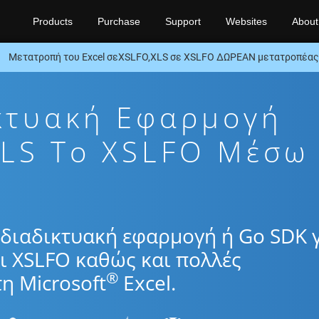
Products
Purchase
Support
Websites
About
Μετατροπή του Excel σεXSLFO,XLS σε XSLFO ΔΩΡΕΑΝ μετατροπέας
κτυακή Εφαρμογή
LS To XSLFO Μέσω
διαδικτυακή εφαρμογή ή Go SDK 
ι XSLFO καθώς και πολλές
®
η Microsoft
Excel.