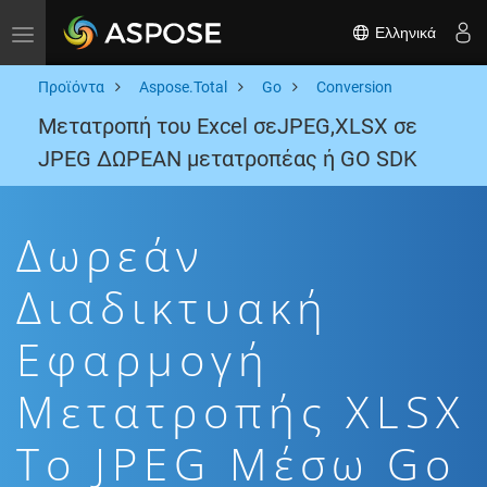
Ελληνικά
Toggle navigation
Προϊόντα
Aspose.Total
Go
Conversion
Μετατροπή του Excel σεJPEG,XLSX σε
JPEG ΔΩΡΕΑΝ μετατροπέας ή GO SDK
Δωρεάν
Διαδικτυακή
Εφαρμογή
Μετατροπής XLSX
To JPEG Μέσω Go