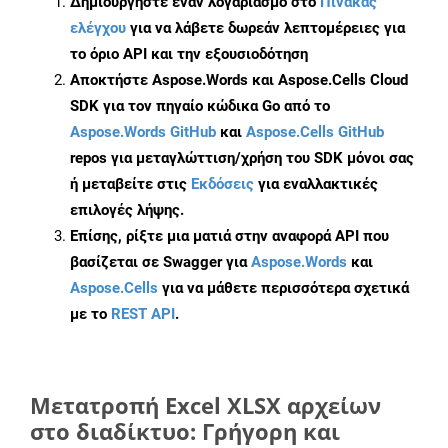
Δημιουργήστε έναν λογαριασμό στο
Πίνακας
ελέγχου
για να λάβετε δωρεάν λεπτομέρειες για
το όριο API και την εξουσιοδότηση
Αποκτήστε Aspose.Words και Aspose.Cells Cloud
SDK για τον πηγαίο κώδικα Go από το
Aspose.Words GitHub
και
Aspose.Cells GitHub
repos για μεταγλώττιση/χρήση του SDK μόνοι σας
ή μεταβείτε στις
Εκδόσεις
για εναλλακτικές
επιλογές λήψης.
Επίσης, ρίξτε μια ματιά στην αναφορά API που
βασίζεται σε Swagger για
Aspose.Words
και
Aspose.Cells
για να μάθετε περισσότερα σχετικά
με το
REST API
.
Μετατροπή Excel XLSX αρχείων
στο διαδίκτυο: Γρήγορη και