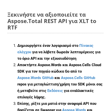
Ξεκινήστε να αξιοποιείτε τα
Aspose.Total REST API για XLT to
RTF
Δημιουργήστε έναν λογαριασμό στο
Πίνακας
ελέγχου
για να λάβετε δωρεάν λεπτομέρειες για
το όριο API και την εξουσιοδότηση
Αποκτήστε Aspose.Words και Aspose.Cells Cloud
SDK για τον πηγαίο κώδικα Go από το
Aspose.Words GitHub
και
Aspose.Cells GitHub
repos για μεταγλώττιση/χρήση του SDK μόνοι σας
ή μεταβείτε στις
Εκδόσεις
για εναλλακτικές
επιλογές λήψης.
Επίσης, ρίξτε μια ματιά στην αναφορά API που
βασίζεται σε Swagger για
Aspose.Words
και