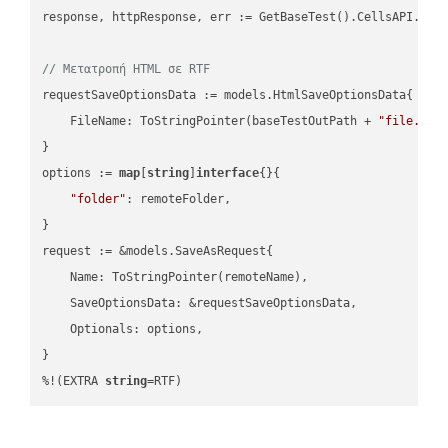
response, httpResponse, err := GetBaseTest().CellsAPI.Cell
// Μετατροπή HTML σε RTF
requestSaveOptionsData := models.HtmlSaveOptionsData{

    FileName: ToStringPointer(baseTestOutPath + 
"file.HTM
}

options := 
map
[
string
]
interface
{}{

"folder"
: remoteFolder,

}

request := &models.SaveAsRequest{

    Name: ToStringPointer(remoteName),

    SaveOptionsData: &requestSaveOptionsData,

    Optionals: options,

}

%!(EXTRA 
string
=RTF)