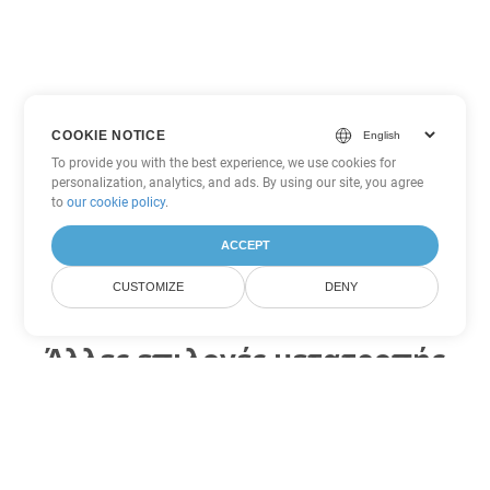
COOKIE NOTICE
To provide you with the best experience, we use cookies for
personalization, analytics, and ads. By using our site, you agree
to
our cookie policy
.
ACCEPT
CUSTOMIZE
DENY
Άλλες επιλογές μετατροπής
Excel
Μετατροπή XLT σε DOC
DOC:
Microsoft Word Binary Format