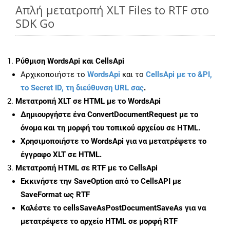
Απλή μετατροπή XLT Files to RTF στο
SDK Go
Ρύθμιση WordsApi και CellsApi
Αρχικοποιήστε το
WordsApi
και το
CellsApi με το &PI,
το Secret ID, τη διεύθυνση URL σας
.
Μετατροπή XLT σε HTML με το WordsApi
Δημιουργήστε ένα
ConvertDocumentRequest
με το
όνομα και τη μορφή του τοπικού αρχείου σε HTML.
Χρησιμοποιήστε το WordsApi για να μετατρέψετε το
έγγραφο XLT σε HTML.
Μετατροπή HTML σε RTF με το CellsApi
Εκκινήστε την
SaveOption
από το CellsAPI με
SaveFormat ως RTF
Καλέστε το
cellsSaveAsPostDocumentSaveAs
για να
μετατρέψετε το αρχείο HTML σε μορφή
RTF