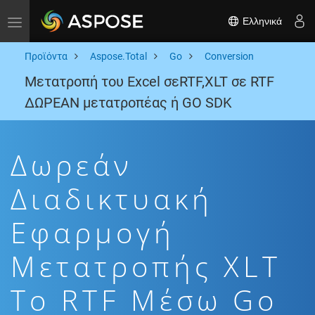
Ελληνικά
Toggle navigation
Προϊόντα
Aspose.Total
Go
Conversion
Μετατροπή του Excel σεRTF,XLT σε RTF
ΔΩΡΕΑΝ μετατροπέας ή GO SDK
Δωρεάν
Διαδικτυακή
Εφαρμογή
Μετατροπής XLT
To RTF Μέσω Go