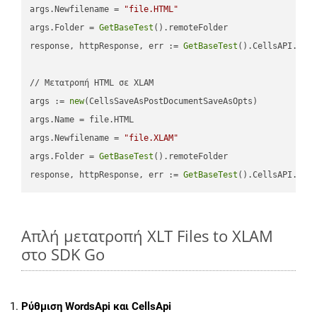
args.Newfilename = 
"file.HTML"
args.Folder = 
GetBaseTest
().remoteFolder

response, httpResponse, err := 
GetBaseTest
().CellsAPI.
Cel
// Μετατροπή HTML σε XLAM

args := 
new
(CellsSaveAsPostDocumentSaveAsOpts)

args.Name = file.HTML

args.Newfilename = 
"file.XLAM"
args.Folder = 
GetBaseTest
().remoteFolder

response, httpResponse, err := 
GetBaseTest
().CellsAPI.
Cel
Απλή μετατροπή XLT Files to XLAM
στο SDK Go
Ρύθμιση WordsApi και CellsApi