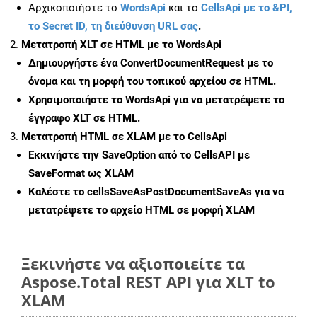
Αρχικοποιήστε το
WordsApi
και το
CellsApi με το &PI,
το Secret ID, τη διεύθυνση URL σας
.
Μετατροπή XLT σε HTML με το WordsApi
Δημιουργήστε ένα
ConvertDocumentRequest
με το
όνομα και τη μορφή του τοπικού αρχείου σε HTML.
Χρησιμοποιήστε το WordsApi για να μετατρέψετε το
έγγραφο XLT σε HTML.
Μετατροπή HTML σε XLAM με το CellsApi
Εκκινήστε την
SaveOption
από το CellsAPI με
SaveFormat ως XLAM
Καλέστε το
cellsSaveAsPostDocumentSaveAs
για να
μετατρέψετε το αρχείο HTML σε μορφή
XLAM
Ξεκινήστε να αξιοποιείτε τα
Aspose.Total REST API για XLT to
XLAM