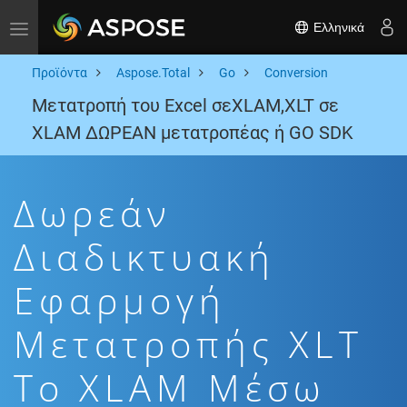
Ελληνικά
Toggle navigation
Προϊόντα
Aspose.Total
Go
Conversion
Μετατροπή του Excel σεXLAM,XLT σε
XLAM ΔΩΡΕΑΝ μετατροπέας ή GO SDK
Δωρεάν
Διαδικτυακή
Εφαρμογή
Μετατροπής XLT
To XLAM Μέσω