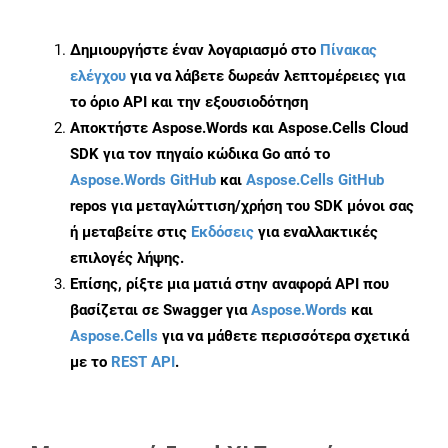
Δημιουργήστε έναν λογαριασμό στο
Πίνακας
ελέγχου
για να λάβετε δωρεάν λεπτομέρειες για
το όριο API και την εξουσιοδότηση
Αποκτήστε Aspose.Words και Aspose.Cells Cloud
SDK για τον πηγαίο κώδικα Go από το
Aspose.Words GitHub
και
Aspose.Cells GitHub
repos για μεταγλώττιση/χρήση του SDK μόνοι σας
ή μεταβείτε στις
Εκδόσεις
για εναλλακτικές
επιλογές λήψης.
Επίσης, ρίξτε μια ματιά στην αναφορά API που
βασίζεται σε Swagger για
Aspose.Words
και
Aspose.Cells
για να μάθετε περισσότερα σχετικά
με το
REST API
.