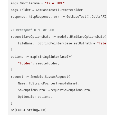
args.Newfilename = 
"file.HTML"
args.Folder = GetBaseTest().remoteFolder

response, httpResponse, err := GetBaseTest().CellsAPI.Cell
// Μετατροπή HTML σε CHM
requestSaveOptionsData := models.HtmlSaveOptionsData{

    FileName: ToStringPointer(baseTestOutPath + 
"file.HTM
}

options := 
map
[
string
]
interface
{}{

"folder"
: remoteFolder,

}

request := &models.SaveAsRequest{

    Name: ToStringPointer(remoteName),

    SaveOptionsData: &requestSaveOptionsData,

    Optionals: options,

}

%!(EXTRA 
string
=CHM)