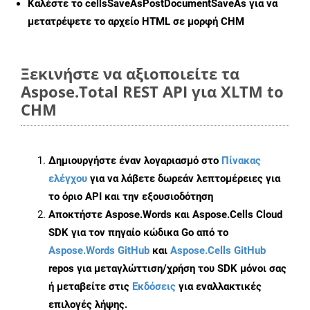
Καλέστε το
cellsSaveAsPostDocumentSaveAs
για να
μετατρέψετε το αρχείο HTML σε μορφή
CHM
Ξεκινήστε να αξιοποιείτε τα
Aspose.Total REST API για XLTM to
CHM
Δημιουργήστε έναν λογαριασμό στο
Πίνακας
ελέγχου
για να λάβετε δωρεάν λεπτομέρειες για
το όριο API και την εξουσιοδότηση
Αποκτήστε Aspose.Words και Aspose.Cells Cloud
SDK για τον πηγαίο κώδικα Go από το
Aspose.Words GitHub
και
Aspose.Cells GitHub
repos για μεταγλώττιση/χρήση του SDK μόνοι σας
ή μεταβείτε στις
Εκδόσεις
για εναλλακτικές
επιλογές λήψης.