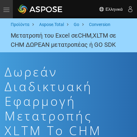
Ελληνικά
Toggle navigation
Προϊόντα
Aspose.Total
Go
Conversion
Μετατροπή του Excel σεCHM,XLTM σε
CHM ΔΩΡΕΑΝ μετατροπέας ή GO SDK
Δωρεάν
Διαδικτυακή
Εφαρμογή
Μετατροπής
XLTM To CHM