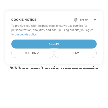
COOKIE NOTICE
To provide you with the best experience, we use cookies for
personalization, analytics, and ads. By using our site, you agree
to
our cookie policy
.
ACCEPT
CUSTOMIZE
DENY
Άλλες επιλογές μετατροπής
Excel
Μετατροπή XLTM σε DOC
DOC:
Microsoft Word Binary Format