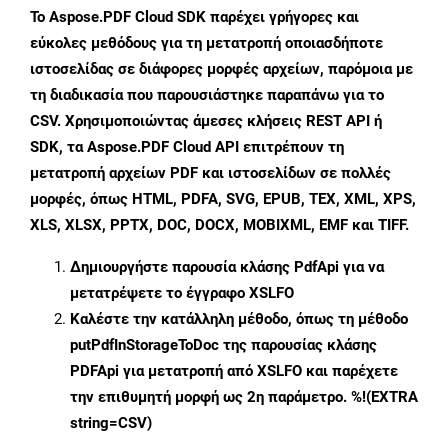
Το Aspose.PDF Cloud SDK παρέχει γρήγορες και
εύκολες μεθόδους για τη μετατροπή οποιασδήποτε
ιστοσελίδας σε διάφορες μορφές αρχείων, παρόμοια με
τη διαδικασία που παρουσιάστηκε παραπάνω για το
CSV. Χρησιμοποιώντας άμεσες κλήσεις REST API ή
SDK, τα Aspose.PDF Cloud API επιτρέπουν τη
μετατροπή αρχείων PDF και ιστοσελίδων σε πολλές
μορφές, όπως HTML, PDFA, SVG, EPUB, TEX, XML, XPS,
XLS, XLSX, PPTX, DOC, DOCX, MOBIXML, EMF και TIFF.
Δημιουργήστε παρουσία κλάσης
PdfApi
για να
μετατρέψετε το έγγραφο XSLFO
Καλέστε την κατάλληλη μέθοδο, όπως τη μέθοδο
putPdfInStorageToDoc
της παρουσίας κλάσης
PDFApi για μετατροπή από XSLFO και παρέχετε
την επιθυμητή μορφή ως 2η παράμετρο. %!(EXTRA
string=CSV)