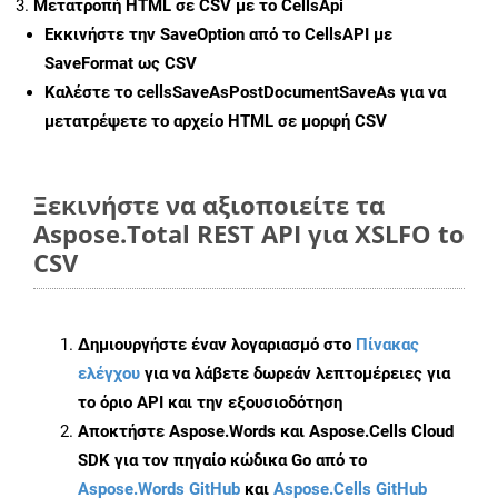
Μετατροπή HTML σε CSV με το CellsApi
Εκκινήστε την
SaveOption
από το CellsAPI με
SaveFormat ως CSV
Καλέστε το
cellsSaveAsPostDocumentSaveAs
για να
μετατρέψετε το αρχείο HTML σε μορφή
CSV
Ξεκινήστε να αξιοποιείτε τα
Aspose.Total REST API για XSLFO to
CSV
Δημιουργήστε έναν λογαριασμό στο
Πίνακας
ελέγχου
για να λάβετε δωρεάν λεπτομέρειες για
το όριο API και την εξουσιοδότηση
Αποκτήστε Aspose.Words και Aspose.Cells Cloud
SDK για τον πηγαίο κώδικα Go από το
Aspose.Words GitHub
και
Aspose.Cells GitHub