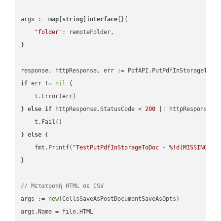
args := 
map
[
string
]
interface
{}{

"folder"
: remoteFolder,

}

if
 err != 
nil
 {

    t.Error(err)

} 
else
if
 httpResponse.StatusCode < 
200
 || httpResponse.S
    t.Fail()

} 
else
 {

    fmt.Printf(
"TestPutPdfInStorageToDoc - %!d(MISSING)\n
}

// Μετατροπή HTML σε CSV
args := 
new
(CellsSaveAsPostDocumentSaveAsOpts)

args.Name = file.HTML
