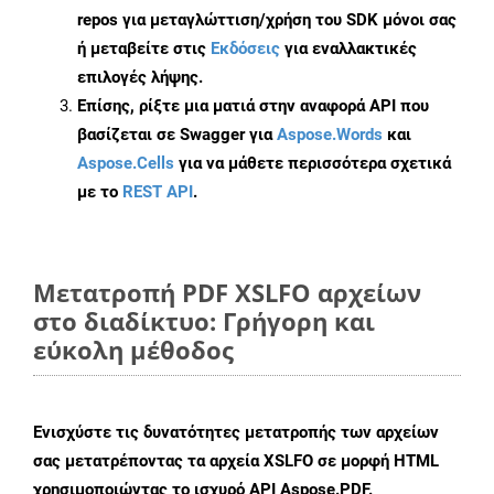
repos για μεταγλώττιση/χρήση του SDK μόνοι σας
ή μεταβείτε στις
Εκδόσεις
για εναλλακτικές
επιλογές λήψης.
Επίσης, ρίξτε μια ματιά στην αναφορά API που
βασίζεται σε Swagger για
Aspose.Words
και
Aspose.Cells
για να μάθετε περισσότερα σχετικά
με το
REST API
.
Μετατροπή PDF XSLFO αρχείων
στο διαδίκτυο: Γρήγορη και
εύκολη μέθοδος
Ενισχύστε τις δυνατότητες μετατροπής των αρχείων
σας μετατρέποντας τα αρχεία XSLFO σε μορφή HTML
χρησιμοποιώντας το ισχυρό API Aspose.PDF.