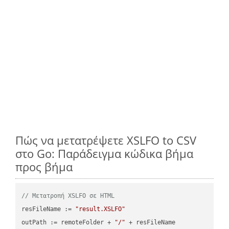
Πώς να μετατρέψετε XSLFO to CSV
στο Go: Παράδειγμα κώδικα βήμα
προς βήμα
// Μετατροπή XSLFO σε HTML
resFileName := 
"result.XSLFO"
outPath := remoteFolder + 
"/"
 + resFileName
