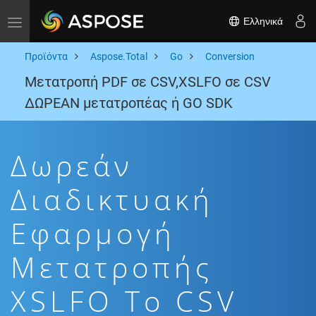
Ελληνικά
Toggle navigation
Προϊόντα
Aspose.Total
Go
Conversion
Μετατροπή PDF σε CSV,XSLFO σε CSV
ΔΩΡΕΑΝ μετατροπέας ή GO SDK
Δωρεάν
Διαδικτυακή
Εφαρμογή
Μετατροπής
XSLFO To CSV