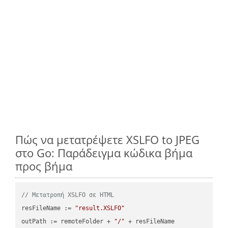
Πώς να μετατρέψετε XSLFO to JPEG
στο Go: Παράδειγμα κώδικα βήμα
προς βήμα
// Μετατροπή XSLFO σε HTML
resFileName := 
"result.XSLFO"
outPath := remoteFolder + 
"/"
 + resFileName
