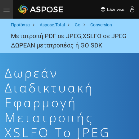
Ελληνικά
Toggle navigation
Προϊόντα
Aspose.Total
Go
Conversion
Μετατροπή PDF σε JPEG,XSLFO σε JPEG
ΔΩΡΕΑΝ μετατροπέας ή GO SDK
Δωρεάν
Διαδικτυακή
Εφαρμογή
Μετατροπής
XSLFO To JPEG