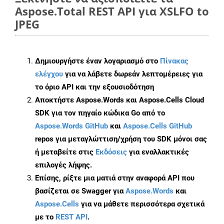
Aspose.Total REST API για XSLFO to
JPEG
Δημιουργήστε έναν λογαριασμό στο
Πίνακας
ελέγχου
για να λάβετε δωρεάν λεπτομέρειες για
το όριο API και την εξουσιοδότηση
Αποκτήστε Aspose.Words και Aspose.Cells Cloud
SDK για τον πηγαίο κώδικα Go από το
Aspose.Words GitHub
και
Aspose.Cells GitHub
repos για μεταγλώττιση/χρήση του SDK μόνοι σας
ή μεταβείτε στις
Εκδόσεις
για εναλλακτικές
επιλογές λήψης.
Επίσης, ρίξτε μια ματιά στην αναφορά API που
βασίζεται σε Swagger για
Aspose.Words
και
Aspose.Cells
για να μάθετε περισσότερα σχετικά
με το
REST API
.