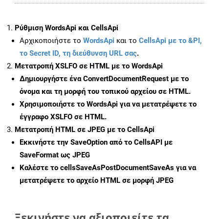
Ρύθμιση WordsApi και CellsApi
Αρχικοποιήστε το
WordsApi
και το
CellsApi με το &PI,
το Secret ID, τη διεύθυνση URL σας
.
Μετατροπή XSLFO σε HTML με το WordsApi
Δημιουργήστε ένα
ConvertDocumentRequest
με το
όνομα και τη μορφή του τοπικού αρχείου σε HTML.
Χρησιμοποιήστε το WordsApi για να μετατρέψετε το
έγγραφο XSLFO σε HTML.
Μετατροπή HTML σε JPEG με το CellsApi
Εκκινήστε την
SaveOption
από το CellsAPI με
SaveFormat ως JPEG
Καλέστε το
cellsSaveAsPostDocumentSaveAs
για να
μετατρέψετε το αρχείο HTML σε μορφή
JPEG
Ξεκινήστε να αξιοποιείτε τα