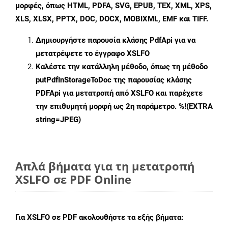
μορφές, όπως HTML, PDFA, SVG, EPUB, TEX, XML, XPS,
XLS, XLSX, PPTX, DOC, DOCX, MOBIXML, EMF και TIFF.
Δημιουργήστε παρουσία κλάσης
PdfApi
για να
μετατρέψετε το έγγραφο XSLFO
Καλέστε την κατάλληλη μέθοδο, όπως τη μέθοδο
putPdfInStorageToDoc
της παρουσίας κλάσης
PDFApi για μετατροπή από XSLFO και παρέχετε
την επιθυμητή μορφή ως 2η παράμετρο. %!(EXTRA
string=JPEG)
Απλά βήματα για τη μετατροπή
XSLFO σε PDF Online
Για
XSLFO σε PDF
ακολουθήστε τα εξής βήματα: