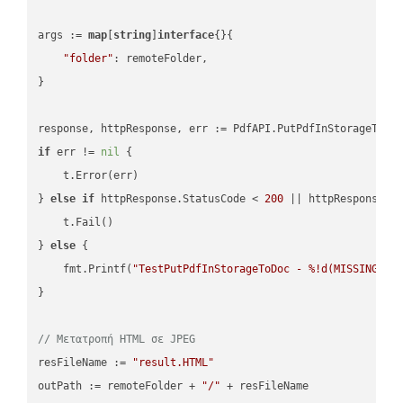
args := 
map
[
string
]
interface
{}{

"folder"
: remoteFolder,

}

if
 err != 
nil
 {

    t.Error(err)

} 
else
if
 httpResponse.StatusCode < 
200
 || httpResponse.S
    t.Fail()

} 
else
 {

    fmt.Printf(
"TestPutPdfInStorageToDoc - %!d(MISSING)\n
}

// Μετατροπή HTML σε JPEG
resFileName := 
"result.HTML"
outPath := remoteFolder + 
"/"
 + resFileName
