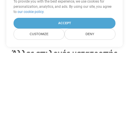
To provide you with the best experience, we use cookies for
personalization, analytics, and ads. By using our site, you agree
to
our cookie policy
.
ACCEPT
CUSTOMIZE
DENY
Άλλες επιλογές μετατροπής
PDF
Μετατροπή XSLFO σε DOC
DOC:
Microsoft Word Binary Format
Μετατροπή XSLFO σε DOT
DOT:
Microsoft Word Template Files
Μετατροπή XSLFO σε DOCX