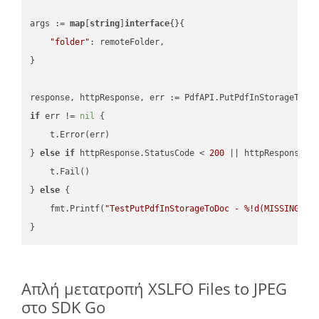
args := 
map
[
string
]
interface
{}{

"folder"
: remoteFolder,

}

if
 err != 
nil
 {

    t.Error(err)

} 
else
if
 httpResponse.StatusCode < 
200
 || httpResponse.S
    t.Fail()

} 
else
 {

    fmt.Printf(
"TestPutPdfInStorageToDoc - %!d(MISSING)\n
Απλή μετατροπή XSLFO Files to JPEG
στο SDK Go